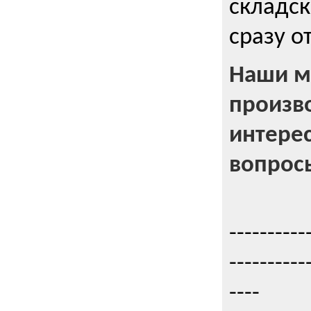
складск
сразу о
Наши м
произв
интерес
вопрос
----------
----------
----