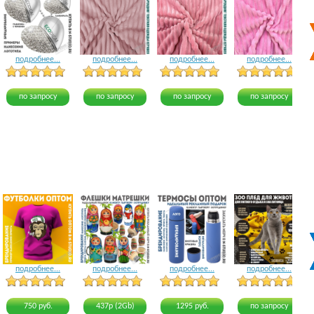
подробнее...
подробнее...
подробнее...
подробнее...
5 голосов
12 голосов
8 голосов
по запросу
по запросу
по запросу
по запросу
подробнее...
подробнее...
подробнее...
подробнее...
22 голоса
15 голосов
15 голосов
23 голоса
750 руб.
437р (2Gb)
1295 руб.
по запросу