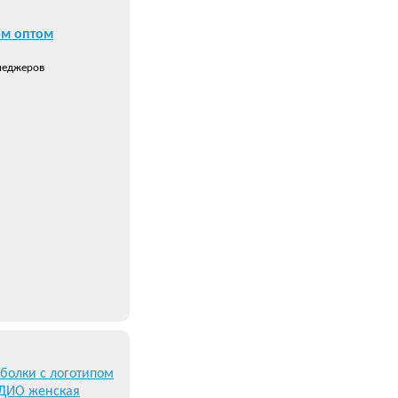
ом оптом
неджеров
болки с логотипом
УДИО женская