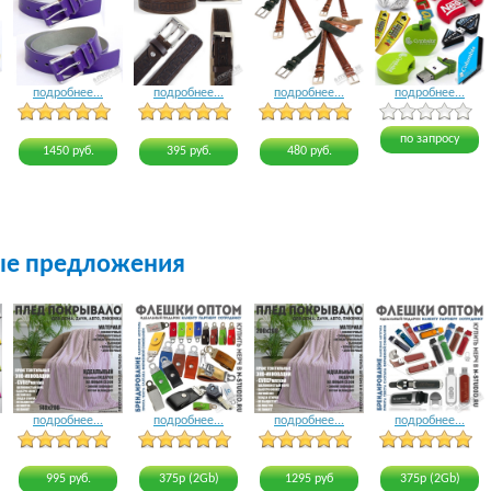
подробнее...
подробнее...
подробнее...
подробнее...
4 голоса
3 голоса
3 голоса
4 голоса
по запросу
1450 руб.
395 руб.
480 руб.
ые предложения
подробнее...
подробнее...
подробнее...
подробнее...
18 голосов
23 голоса
19 голосов
20 голосов
995 руб.
375р (2Gb)
1295 руб
375р (2Gb)