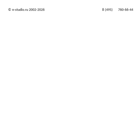
© n-studio.ru 2002-2026
8 (495)
760-66-44