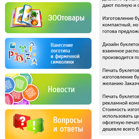
дают полную и 
Изготовление б
компактный, но
готова предлож
Дизайн буклето
взаимное распол
производится по
Печать буклето
изготовление б
желанию Заказч
Печать буклетов
рекламной комп
Стоимость изгот
использовать ц
офсетную печать
дешевле всего 