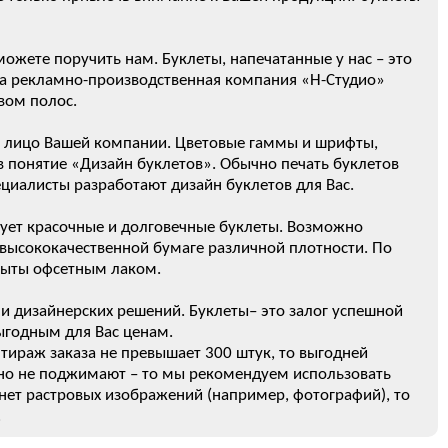
жете поручить нам. Буклеты, напечатанные у нас – это
а рекламно-производственная компания «Н-Студио»
вом полос.
– лицо Вашей компании. Цветовые гаммы и шрифты,
 в понятие «Дизайн буклетов». Обычно печать буклетов
пециалисты разработают дизайн буклетов для Вас.
рует красочные и долговечные буклеты. Возможно
 высококачественной бумаге различной плотности. По
рыты офсетным лаком.
 и дизайнерских решений. Буклеты– это залог успешной
ыгодным для Вас ценам.
 тираж заказа не превышает 300 штук, то выгодней
енно не поджимают – то мы рекомендуем использовать
 нет растровых изображений (например, фотографий), то
.