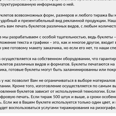
структурированную информацию о ней.
уклетов всевозможных форм, размеров и любого тиража Вы мо
 удобный и презентабельный вид рекламной продукции. Наш
ить вам печать буклетов различных видов, с любым количест
в мы разрабатываем с особой тщательностью, ведь буклеты 
ожение текста и графики – это, как и многое другое, входит
 уже готовому макету заказчика, но если его нет, то наши с
в осуществляется на собственном оборудовании, что гаранти
уклетов различных видов и форматов. Буклеты печатаются на
ика, готовые буклеты могут быть заламинированны или пок
 у нас позволит Вам не ограничиваться в выборе материалов
ании. Кроме того, изготовление осуществляется по самым в
овления буклетов зависит от используемой технологии. Если
ифровую печать. Если тираж 500 штук и выше, а сроки особ
. Если же в Вашем буклете используется только один цвет, и
будет воспользоваться услугами тиражирования на ризографе