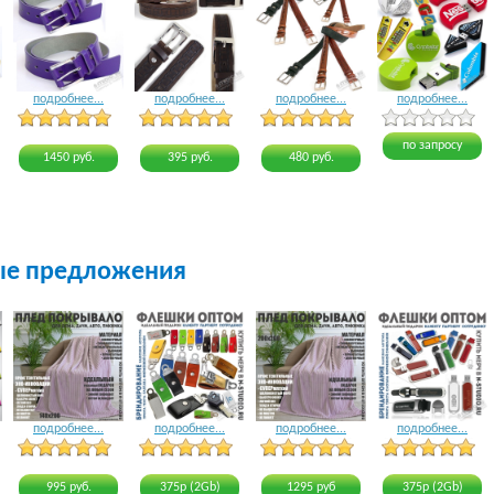
подробнее...
подробнее...
подробнее...
подробнее...
4 голоса
3 голоса
3 голоса
4 голоса
по запросу
1450 руб.
395 руб.
480 руб.
ые предложения
подробнее...
подробнее...
подробнее...
подробнее...
21 голос
16 голосов
18 голосов
20 голосов
995 руб.
375р (2Gb)
1295 руб
375р (2Gb)