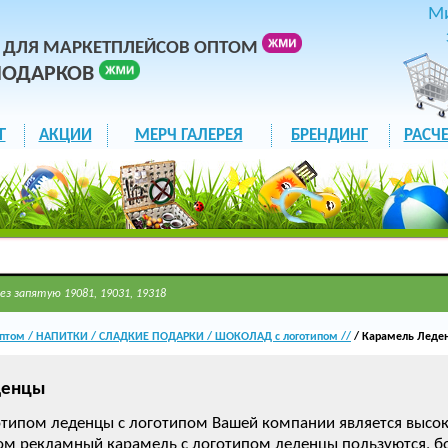
М
 ДЛЯ МАРКЕТПЛЕЙСОВ ОПТОМ
ПОДАРКОВ
Г
АКЦИИ
МЕРЧ ГАЛЕРЕЯ
БРЕНДИНГ
РАСЧЕ
ез запятую 19081, 19031, 19318
птом / НАПИТКИ / СЛАДКИЕ ПОДАРКИ / ШОКОЛАД с логотипом //
/ Карамель Леде
денцы
отипом леденцы с логотипом Вашей компании является вы
м рекламный карамель с логотипом леденцы пользуются, бол