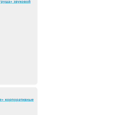
 груша» звуковой
е» корпоративные