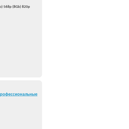
b) 568р (8Gb) 820р
профессиональные