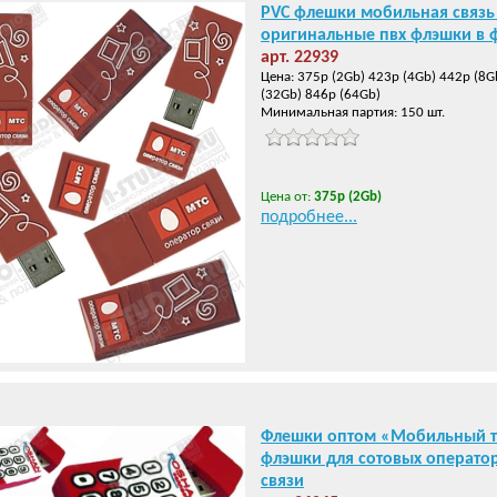
PVC флешки мобильная связь
оригинальные пвх флэшки в 
арт. 22939
Цена: 375р (2Gb) 423р (4Gb) 442р (8G
(32Gb) 846р (64Gb)
Минимальная партия: 150 шт.
Цена от:
375р (2Gb)
подробнее...
Флешки оптом «Мобильный т
флэшки для сотовых операто
связи