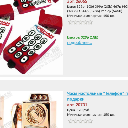
арт. 26065
Цена: 329р (1Gb) 399р (2Gb) 467р (4G
(16Gb) 1344р (32Gb) 2117р (64Gb)
Минимальная партия: 150 шт.
Цена от:
329р (1Gb)
подробнее...
Часы настольные "Телефон" 
подарки
арт. 20731
Цена: 520 руб.
Минимальная партия: 150 шт.