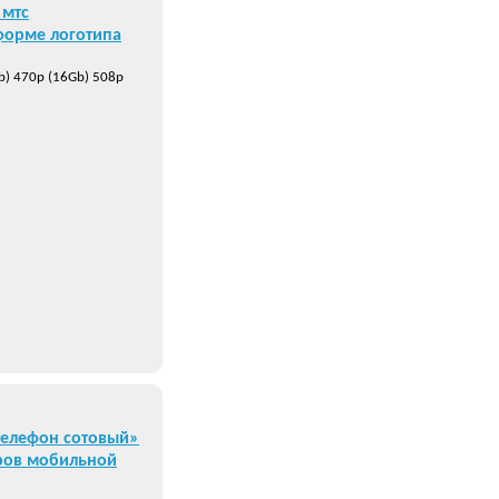
 мтс
форме логотипа
b) 470р (16Gb) 508р
елефон сотовый»
ров мобильной