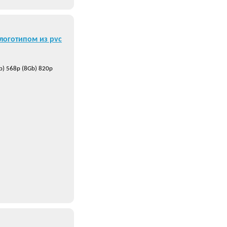
логотипом из pvc
b) 568р (8Gb) 820р