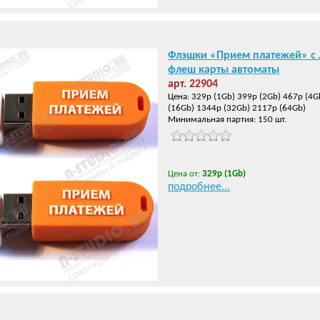
Флэшки «Прием платежей» с 
флеш карты автоматы
арт. 22904
Цена: 329р (1Gb) 399р (2Gb) 467р (4G
(16Gb) 1344р (32Gb) 2117р (64Gb)
Минимальная партия: 150 шт.
Цена от:
329р (1Gb)
подробнее...