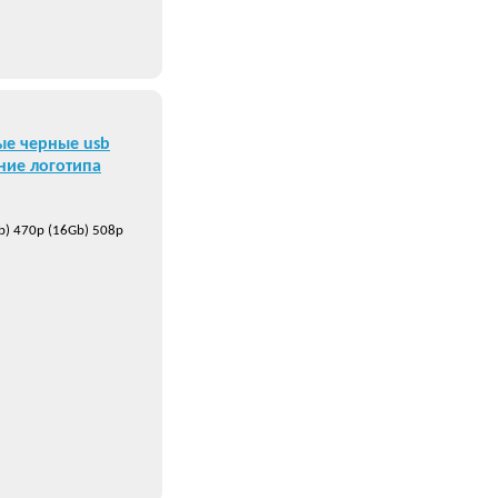
ые черные usb
ние логотипа
b) 470р (16Gb) 508р