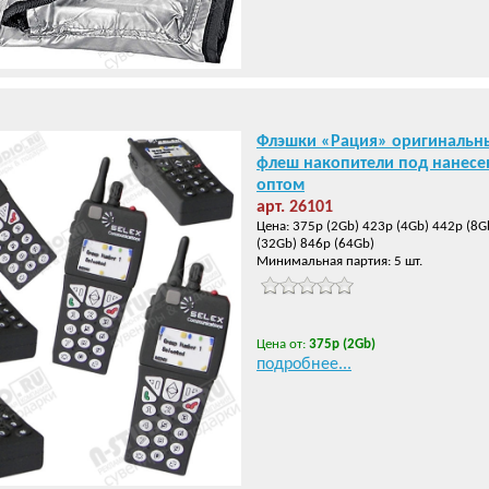
Флэшки «Рация» оригинальн
флеш накопители под нанесе
оптом
арт. 26101
Цена: 375р (2Gb) 423р (4Gb) 442р (8G
(32Gb) 846р (64Gb)
Минимальная партия: 5 шт.
Цена от:
375р (2Gb)
подробнее...