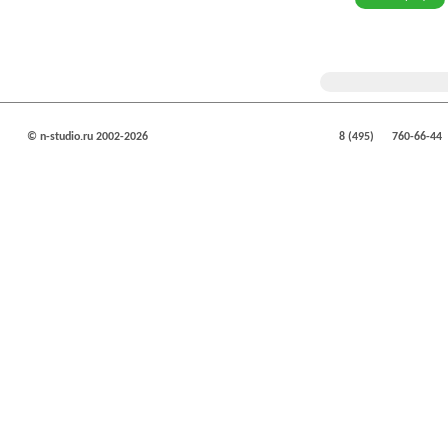
© n-studio.ru 2002-2026
8 (495)
760-66-44