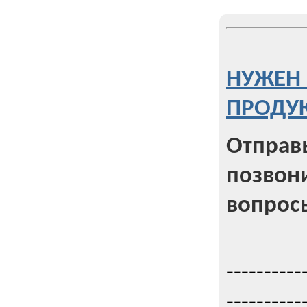
НУЖЕН 
ПРОДУК
Отправь
позвони
вопрос
----------
----------