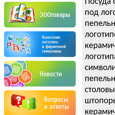
Посуда 
под лог
пепельн
логотип
керамич
логотип
символи
пепельн
столовы
штопоры
керамич