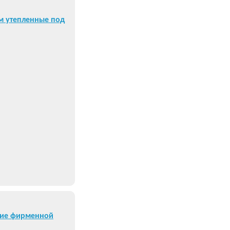
м утепленные под
ние фирменной