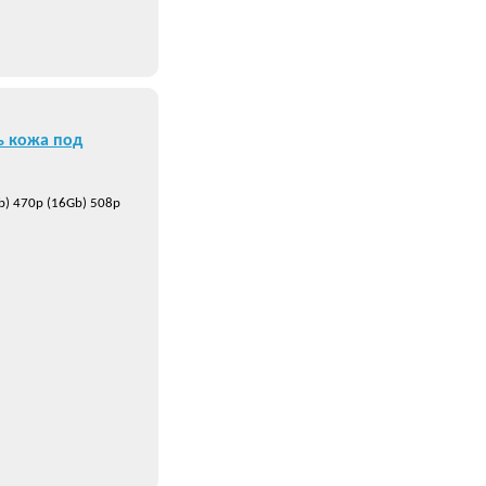
ь кожа под
b) 470р (16Gb) 508р