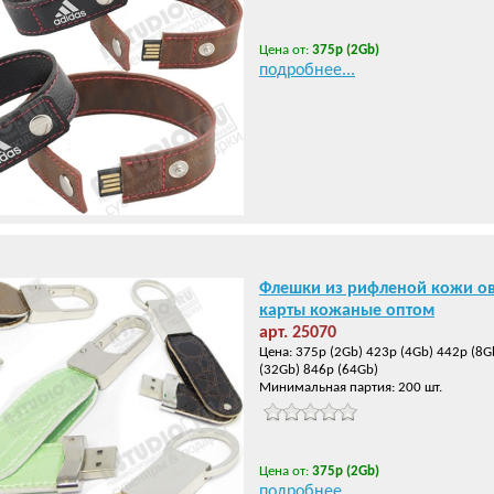
Цена от:
375р (2Gb)
подробнее...
Флешки из рифленой кожи о
карты кожаные оптом
арт. 25070
Цена: 375р (2Gb) 423р (4Gb) 442р (8G
(32Gb) 846р (64Gb)
Минимальная партия: 200 шт.
Цена от:
375р (2Gb)
подробнее...