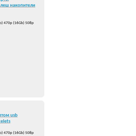
флеш накопители
b) 470р (16Gb) 508р
птом usb
elets
b) 470р (16Gb) 508р