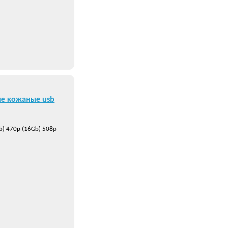
е кожаные usb
b) 470р (16Gb) 508р