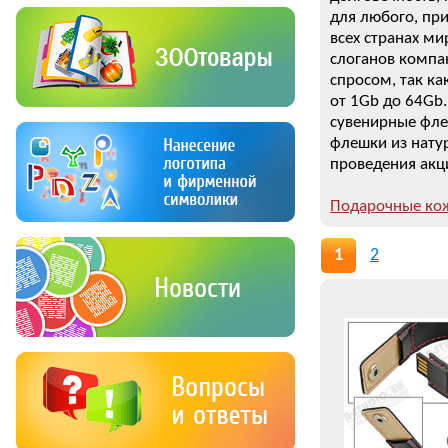
для любого, пр
всех странах м
слоганов компа
спросом, так к
от 1Gb до 64Gb
сувенирные фле
флешки из нату
проведения акци
Подарочные кож
1
2