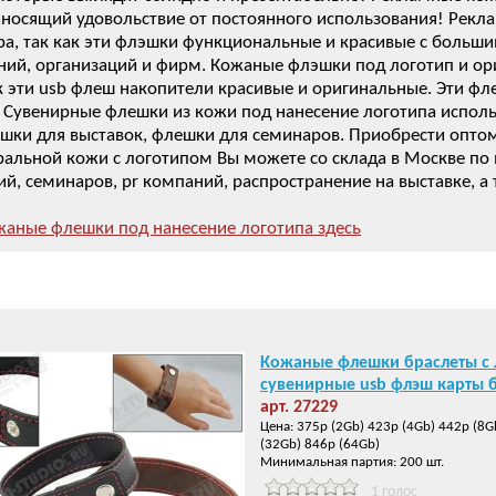
иносящий удовольствие от постоянного использования! Рек
ира, так как эти флэшки функциональные и красивые с больш
ний, организаций и фирм. Кожаные флэшки под логотип и 
ак эти usb флеш накопители красивые и оригинальные. Эти ф
. Сувенирные флешки из кожи под нанесение логотипа испол
шки для выставок, флешки для семинаров. Приобрести оптом
ральной кожи с логотипом Вы можете со склада в Москве по 
й, семинаров, pr компаний, распространение на выставке, а 
аные флешки под нанесение логотипа здесь
Кожаные флешки браслеты с
сувенирные usb флэш карты 
арт. 27229
Цена: 375р (2Gb) 423р (4Gb) 442р (8G
(32Gb) 846р (64Gb)
Минимальная партия: 200 шт.
1 голос