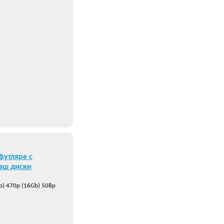
утляре с
эш диски
b) 470р (16Gb) 508р