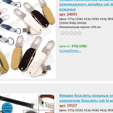
оригинального дизайна usb 
кожаные
арт. 24093
Цена: 375р (2Gb) 423р (4Gb) 442р (8G
(32Gb) 846р (64Gb)
Минимальная партия: 200 шт.
Цена от:
375р (2Gb)
подробнее...
Флешки браслеты кожаные о
накопители браслеты usb brac
арт. 19157
Цена: 375р (2Gb) 423р (4Gb) 442р (8G