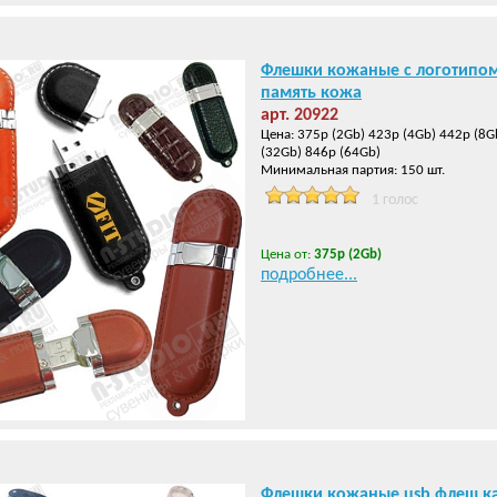
Флешки кожаные с логотипом 
память кожа
арт. 20922
Цена: 375р (2Gb) 423р (4Gb) 442р (8G
(32Gb) 846р (64Gb)
Минимальная партия: 150 шт.
1 голос
Цена от:
375р (2Gb)
подробнее...
Флешки кожаные usb флеш к