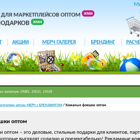
М
 ДЛЯ МАРКЕТПЛЕЙСОВ ОПТОМ
ПОДАРКОВ
Г
АКЦИИ
МЕРЧ ГАЛЕРЕЯ
БРЕНДИНГ
РАСЧЕ
ез запятую 19081, 19031, 19318
оготипом оптом МЕРЧ с БРЕНДИНГОМ
/ Кожаные флешки оптом
шки оптом
оптом – это деловые, стильные подарки для клиентов, партн
 которые выглядят солидно и презентабельно! Рекламные ко