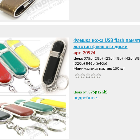
Флешка кожа USB flash памят
логотип флеш usb диски
арт. 20924
Цена: 375р (2Gb) 423р (4Gb) 442р (8G
(32Gb) 846р (64Gb)
Минимальная партия: 150 шт.
Цена от:
375р (2Gb)
подробнее...