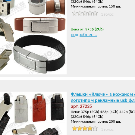
(32Gb) 846р (64Gb)
Минимальная партия: 150 шт.
1 голос
Цена от:
375р (2Gb)
подробнее...
Флешки «Ключи» в кожаном ф
логотипом рекламные usb фл
арт. 27235
Цена: 375р (2Gb) 423р (4Gb) 442р (8G
(32Gb) 846р (64Gb)
Минимальная партия: 200 шт.
1 голос