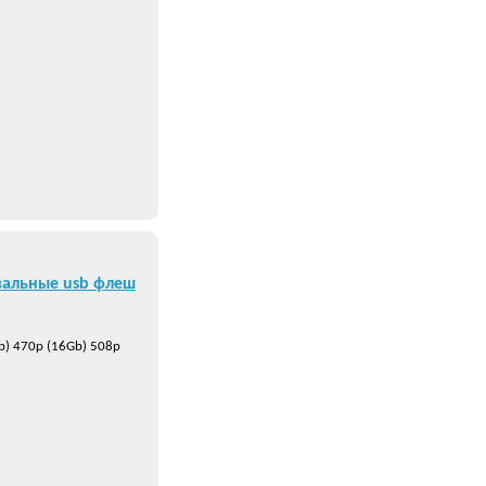
вальные usb флеш
b) 470р (16Gb) 508р