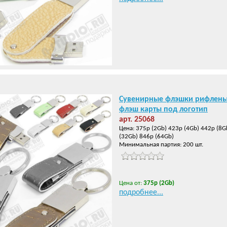
Сувенирные флэшки рифлены
флэш карты под логотип
арт. 25068
Цена: 375р (2Gb) 423р (4Gb) 442р (8G
(32Gb) 846р (64Gb)
Минимальная партия: 200 шт.
Цена от:
375р (2Gb)
подробнее...