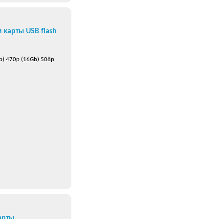
карты USB flash
b) 470р (16Gb) 508р
арты