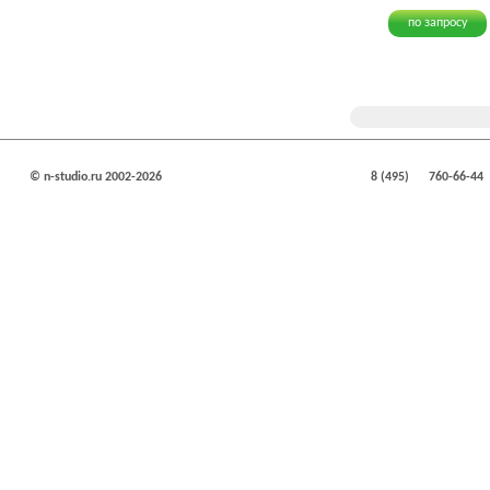
по запросу
© n-studio.ru 2002-2026
8 (495)
760-66-44