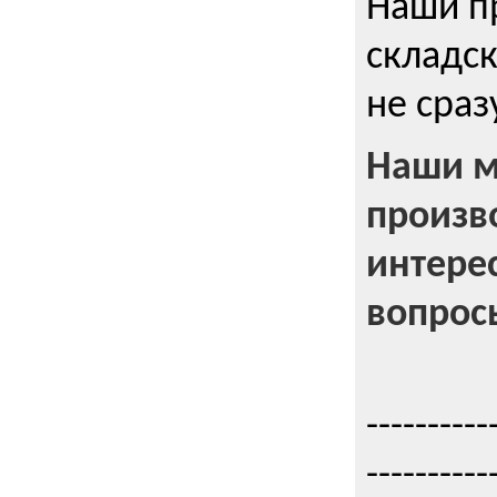
Наши п
складск
не сраз
Наши м
произв
интерес
вопрос
----------
----------