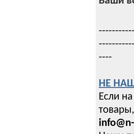
Ваши в
----------
----------
----
НЕ НА
Если н
товары,
info@n-