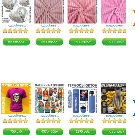
подробнее...
подробнее...
подробнее...
подробнее...
5 голосов
12 голосов
8 голосов
по запросу
по запросу
по запросу
по запросу
подробнее...
подробнее...
подробнее...
подробнее...
20 голосов
21 голос
15 голосов
19 голосов
750 руб.
437р (2Gb)
1295 руб.
по запросу