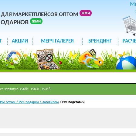
М
 ДЛЯ МАРКЕТПЛЕЙСОВ ОПТОМ
ПОДАРКОВ
Г
АКЦИИ
МЕРЧ ГАЛЕРЕЯ
БРЕНДИНГ
РАСЧЕ
ез запятую 19081, 19031, 19318
Ы оптом / PVC подарки с логотипом
/ Pvc подставки