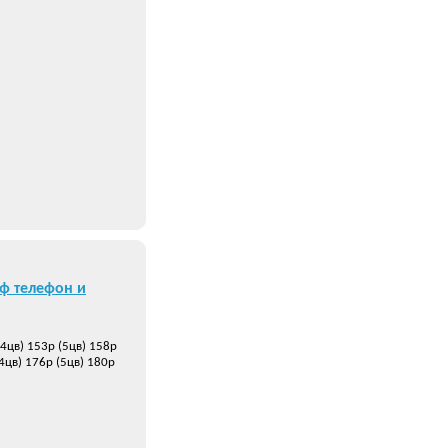
ф телефон и
(4цв) 153р (5цв) 158р
(4цв) 176р (5цв) 180р