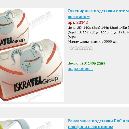
Сувенирные подставки оптом
логотипом
арт. 23142
Цена: 2D: 140р (2цв) 144р (3цв) 148р 
(6цв) 3D: 162р (2цв) 166р (3цв) 171р 
(6цв)
Минимальная партия: 3000 шт.
Цена от:
2D: 140р (2цв)
подробнее...
Рекламные подставки PVC дл
телефона с логотипом