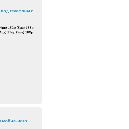
 под телефоны с
(4цв) 153р (5цв) 158р
(4цв) 176р (5цв) 180р
я мобильного