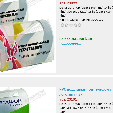
арт. 23099
Цена: 2D: 140р (2цв) 144р (3цв) 148р 
(6цв) 3D: 162р (2цв) 166р (3цв) 171р 
(6цв)
Минимальная партия: 3000 шт.
Цена от:
2D: 140р (2цв)
подробнее...
PVC подставки под телефон с
логотипа пвх
арт. 23101
Цена: 2D: 140р (2цв) 144р (3цв) 148р 
(6цв) 3D: 162р (2цв) 166р (3цв) 171р 
(6цв)