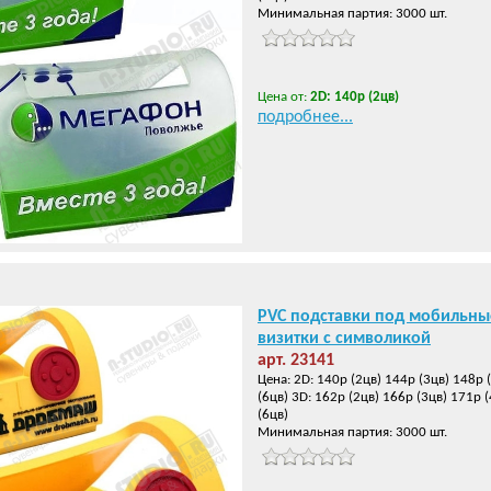
Минимальная партия: 3000 шт.
Цена от:
2D: 140р (2цв)
подробнее...
PVC подставки под мобильны
визитки с символикой
арт. 23141
Цена: 2D: 140р (2цв) 144р (3цв) 148р 
(6цв) 3D: 162р (2цв) 166р (3цв) 171р 
(6цв)
Минимальная партия: 3000 шт.