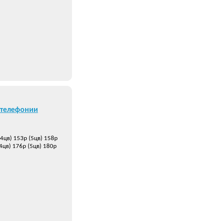
 телефонии
(4цв) 153р (5цв) 158р
(4цв) 176р (5цв) 180р