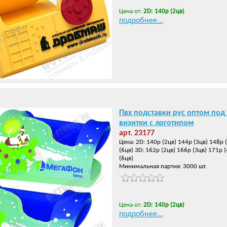
Цена от:
2D: 140р (2цв)
подробнее...
Пвх подставки pvc оптом под
визитки с логотипом
арт. 23177
Цена: 2D: 140р (2цв) 144р (3цв) 148р 
(6цв) 3D: 162р (2цв) 166р (3цв) 171р 
(6цв)
Минимальная партия: 3000 шт.
Цена от:
2D: 140р (2цв)
подробнее...