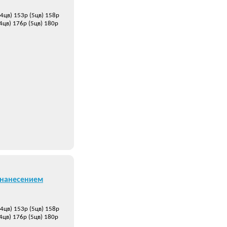
(4цв) 153р (5цв) 158р
(4цв) 176р (5цв) 180р
 нанесением
(4цв) 153р (5цв) 158р
(4цв) 176р (5цв) 180р