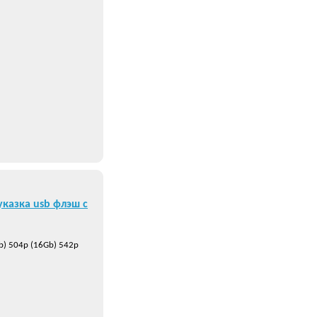
казка usb флэш с
b) 504р (16Gb) 542р