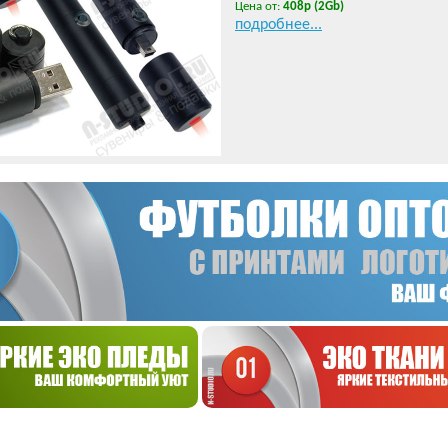
Цена от:
408р (2Gb)
подробнее...