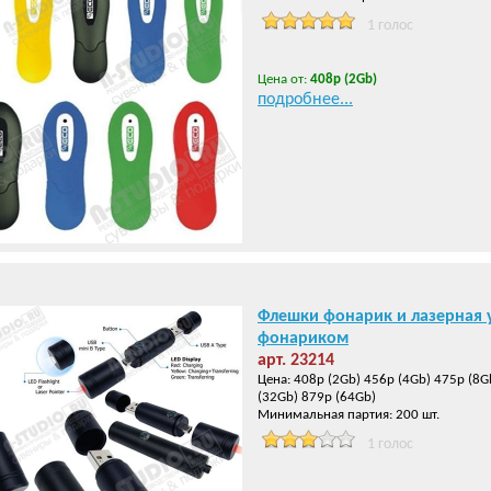
1 голос
Цена от:
408р (2Gb)
подробнее...
Флешки фонарик и лазерная у
фонариком
арт. 23214
Цена: 408р (2Gb) 456р (4Gb) 475р (8G
(32Gb) 879р (64Gb)
Минимальная партия: 200 шт.
1 голос