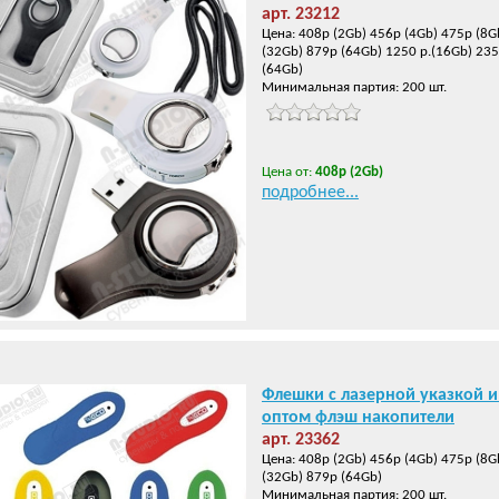
арт. 23212
Цена: 408р (2Gb) 456р (4Gb) 475р (8G
(32Gb) 879р (64Gb) 1250 р.(16Gb) 235
(64Gb)
Минимальная партия: 200 шт.
Цена от:
408р (2Gb)
подробнее...
Флешки с лазерной указкой 
оптом флэш накопители
арт. 23362
Цена: 408р (2Gb) 456р (4Gb) 475р (8G
(32Gb) 879р (64Gb)
Минимальная партия: 200 шт.