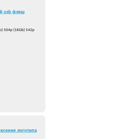
й usb флеш
b) 504р (16Gb) 542р
есение логотипа