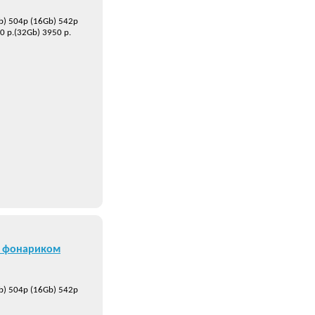
b) 504р (16Gb) 542р
0 р.(32Gb) 3950 р.
и фонариком
b) 504р (16Gb) 542р