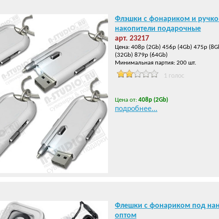
Флэшки с фонариком и ручко
накопители подарочные
арт. 23217
Цена: 408р (2Gb) 456р (4Gb) 475р (8G
(32Gb) 879р (64Gb)
Минимальная партия: 200 шт.
1 голос
Цена от:
408р (2Gb)
подробнее...
Флешки с фонариком под нан
оптом