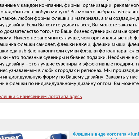
ванные у каждой компании, фирмы, организации, рекламног
понадобиться в любую минуту! Вы можете выбрать usb флэш
 а также, любой формы флешки и материала, а мы создадим 
у дизайну. Если Вы хотите удивить всех, Вы можете заказат
то доказательство того, что Ваши бизнес сувениры самые о
дому. Ничего не запомнится лучше, чем оригинальные usb ф
ашинка флэшки самолет, флешки ключи, флешки мыши, флешк
шки еда usb фле накопители сумки флэшки фотоаппарат флеш
ки - это полезные сувениры и бизнес подарки. Необычные ф
у дизайну – это лучшие сувениры и эффективные подарки, та
знес узнаваемым в любых городах и регионах. Мы производи
 и индивидуальную форму по Вашему дизайну. Заказать у на
ьные флэшки по индивидуальному дизайну оптом, Вы можете
лешки с нанесением логотипа здесь
Флэшки в виде логотипа «Jun