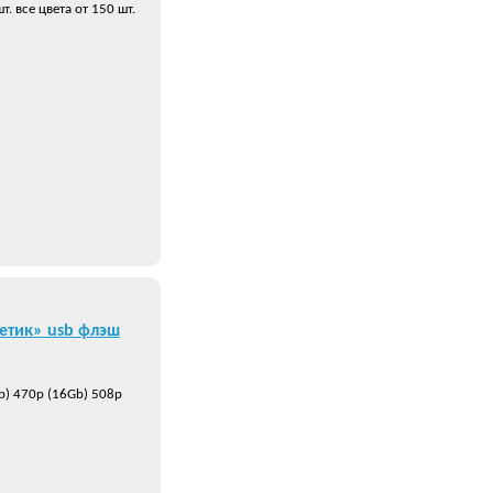
 все цвета от 150 шт.
етик» usb флэш
b) 470р (16Gb) 508р