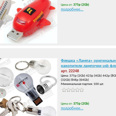
Цена от:
375р (2Gb)
подробнее...
Флешка «Лампа» оригинальн
накопители лампочки usb фл
арт. 22248
Цена: 375р (2Gb) 423р (4Gb) 442р (8G
(32Gb) 846р (64Gb)
Минимальная партия: 100 шт.
Цена от:
375р (2Gb)
подробнее...