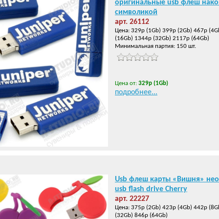
оригинальные usb флеш нако
символикой
арт. 26112
Цена: 329р (1Gb) 399р (2Gb) 467р (4G
(16Gb) 1344р (32Gb) 2117р (64Gb)
Минимальная партия: 150 шт.
Цена от:
329р (1Gb)
подробнее...
Usb флеш карты «Вишня» не
usb flash drive Cherry
арт. 22227
Цена: 375р (2Gb) 423р (4Gb) 442р (8G
(32Gb) 846р (64Gb)