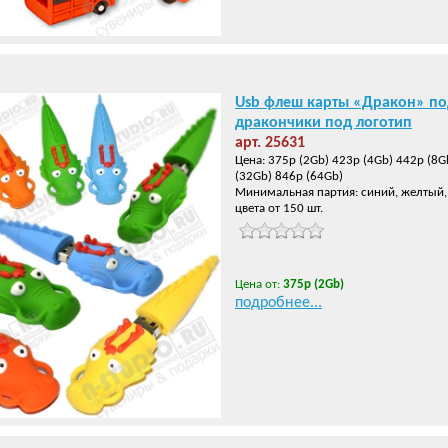
Usb флеш карты «Дракон» п
дракончики под логотип
арт. 25631
Цена: 375р (2Gb) 423р (4Gb) 442р (8G
(32Gb) 846р (64Gb)
Минимальная партия: синий, желтый,
цвета от 150 шт.
Цена от:
375р (2Gb)
подробнее...