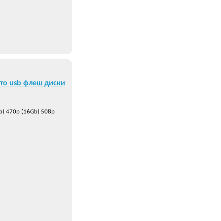
то usb флеш диски
b) 470р (16Gb) 508р