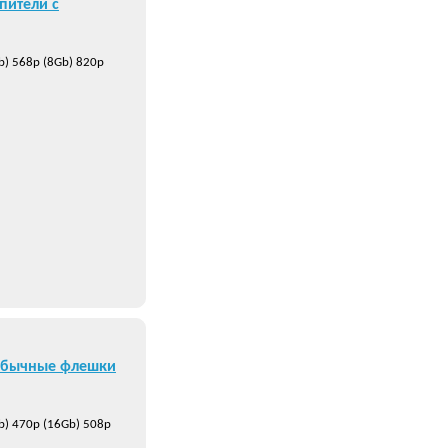
пители с
b) 568р (8Gb) 820р
обычные флешки
b) 470р (16Gb) 508р