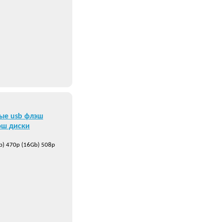
ые usb флэш
эш диски
b) 470р (16Gb) 508р