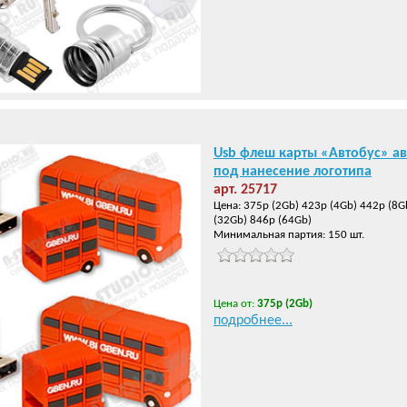
Usb флеш карты «Автобус» ав
под нанесение логотипа
арт. 25717
Цена: 375р (2Gb) 423р (4Gb) 442р (8G
(32Gb) 846р (64Gb)
Минимальная партия: 150 шт.
Цена от:
375р (2Gb)
подробнее...