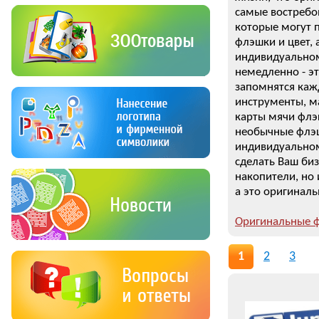
самые востребо
которые могут 
флэшки и цвет,
индивидуальном
немедленно - э
запомнятся каж
инструменты, м
карты мячи флэ
необычные флэш
индивидуальном
сделать Ваш би
накопители, но
а это оригинал
Оригинальные ф
1
2
3