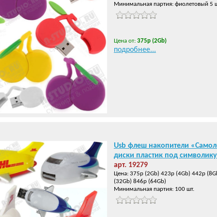
Минимальная партия: фиолетовый 5 шт.
Цена от:
375р (2Gb)
подробнее...
Usb флеш накопители «Самол
диски пластик под символику
арт. 19279
Цена: 375р (2Gb) 423р (4Gb) 442р (8G
(32Gb) 846р (64Gb)
Минимальная партия: 100 шт.