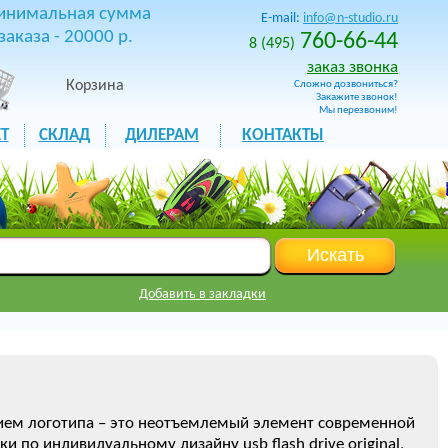
инимальная сумма
E-mail:
info@n-studio.ru
заказа - 20000 р.
760-66-44
8 (495)
заказ звонка
Корзина
Сложно дозвониться?
Закажите звонок!
Мы перезвоним!
Т
СКЛАД
ДИЛЕРАМ
КОНТАКТЫ
Добавить в закладки
ием логотипа – это неотъемлемый элемент современной
 по индивидуальному дизайну usb flash drive original,