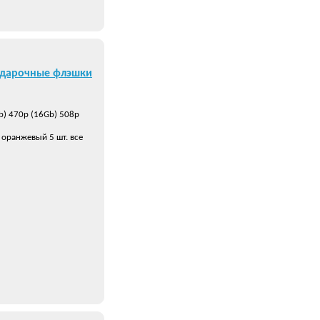
одарочные флэшки
b) 470р (16Gb) 508р
 оранжевый 5 шт. все