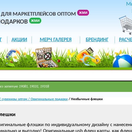
М
 ДЛЯ МАРКЕТПЛЕЙСОВ ОПТОМ
ПОДАРКОВ
Г
АКЦИИ
МЕРЧ ГАЛЕРЕЯ
БРЕНДИНГ
РАСЧЕ
ез запятую 19081, 19031, 19318
сувениры оптом / Оригинальные подарки
/ Необычные флешки
лешки
игинальные флэшки по индивидуальному дизайну с нанесен
инально и выгодно! Оригинальные usb флеш карты, как флешки