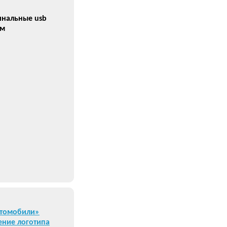
инальные usb
ом
втомобили»
ение логотипа