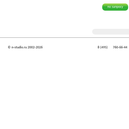
по запросу
© n-studio.ru 2002-2026
8 (495)
760-66-44