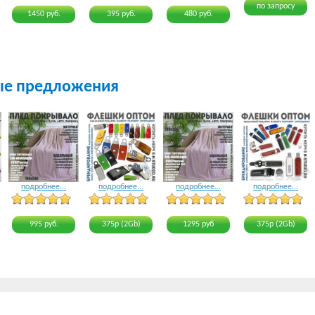
по запросу
1450 руб.
395 руб.
480 руб.
ые предложения
подробнее...
подробнее...
подробнее...
подробнее...
15 голосов
20 голосов
16 голосов
21 голос
995 руб.
375р (2Gb)
1295 руб
375р (2Gb)