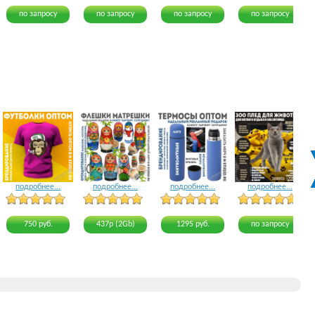
по запросу
по запросу
по запросу
по запросу
подробнее...
подробнее...
подробнее...
подробнее...
23 голоса
22 голоса
16 голосов
20 голосов
750 руб.
437р (2Gb)
1295 руб.
по запросу