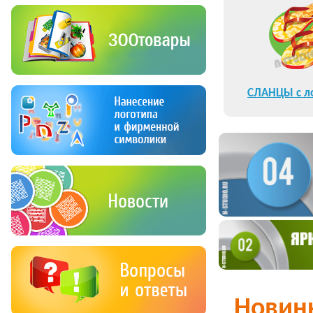
СЛАНЦЫ с л
оптом / Ш
Новин