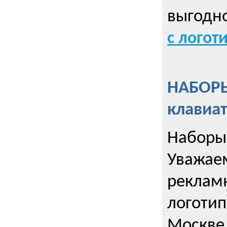
выгодн
с логот
НАБОРЫ
клавиа
Наборы 
Уважае
реклам
логотип
Москве.