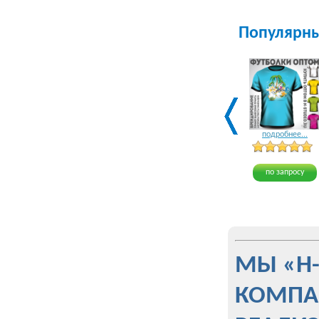
Популярн
подробнее...
по запросу
МЫ «Н
КОМПА