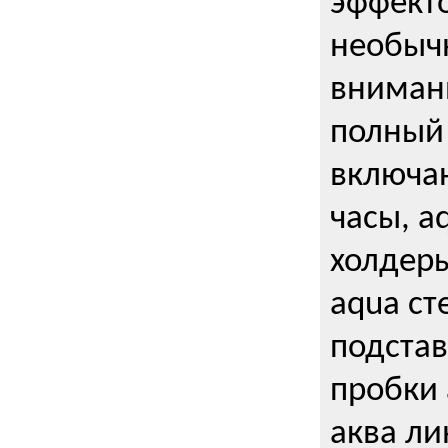
эффекто
необыч
внимани
полный 
включаю
часы, a
холдеры
aqua ст
подстав
пробки 
аква ли