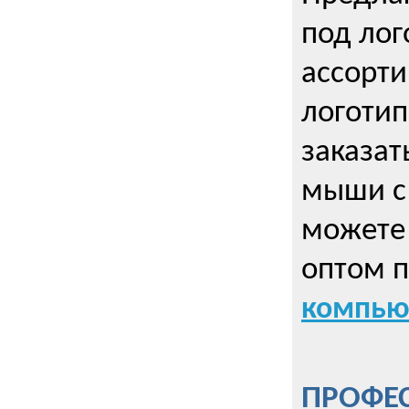
под лог
ассорт
логоти
заказа
мыши с
можете 
оптом 
компью
ПРОФЕ