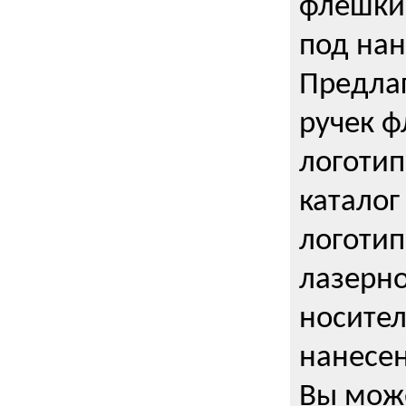
флешки 
под нан
Предла
ручек ф
логотип
каталог
логотип
лазерно
носител
нанесен
Вы може