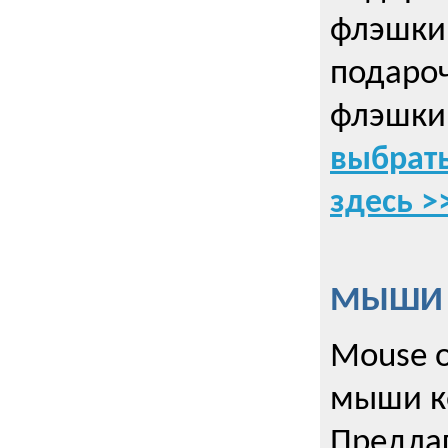
флэшки 
подаро
флэшки
выбрать
здесь >
МЫШИ к
Mouse o
мыши к
Предла