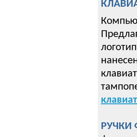
КЛАВИА
Компью
Предла
логотип
нанесен
клавиат
тампопе
клавиат
РУЧКИ 