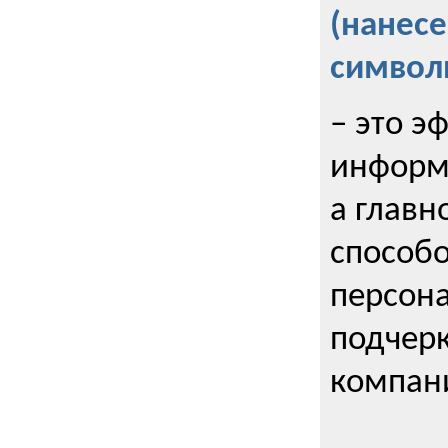
(нанес
символ
– это э
информи
а главн
способо
персона
подчерк
компани