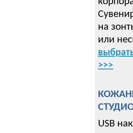
корпор
Cувенир
на зонт
или нес
выбрать
>>>
КОЖАНЫ
СТУДИ
USB на