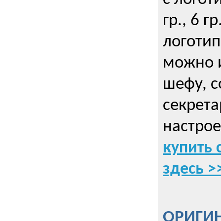
гр., 6 гр
логоти
можно и
шефу, с
секрета
настрое
купить 
здесь >
ОРИГИ