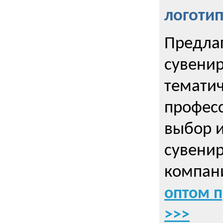
логоти
Предла
сувенир
тематич
профес
выбор 
сувенир
компани
оптом 
>>>