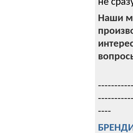
не сраз
Наши м
произв
интерес
вопрос
----------
----------
----
БРЕНД