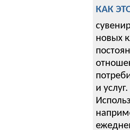
КАК ЭТ
сувенир
новых к
постоя
отношен
потреби
и услуг.
Использ
наприме
ежедне