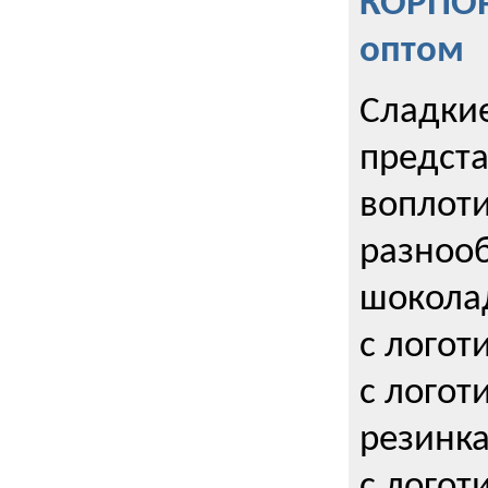
КОРПОР
оптом
Сладкие
предст
воплоти
разнооб
шокола
с логот
с логот
резинка
с логот