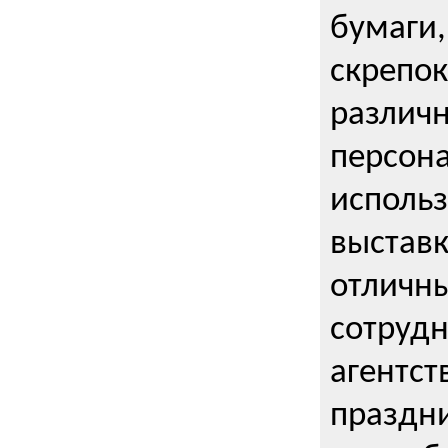
бумаги,
скрепо
различ
персона
использ
выставк
отличны
сотрудн
агентст
праздни