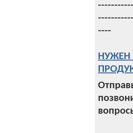
----------
----------
----
НУЖЕН 
ПРОДУК
Отправь
позвони
вопрос