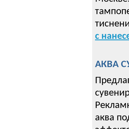
тампопе
тиснен
с нане
АКВА С
Предла
сувени
Реклам
аква п