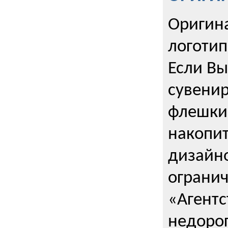
Оригин
логоти
Если Вы
сувенир
флешки
накопи
дизайно
ограни
«Агентс
недорог