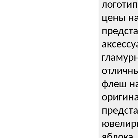
логотип
цены н
предста
аксессу
гламурн
отличн
флеш на
оригин
предста
ювелирн
яблока,