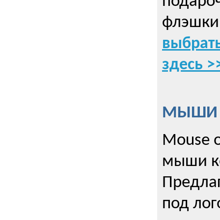
подаро
флэшки
выбрать
здесь >
МЫШИ к
Mouse o
мыши к
Предла
под лог