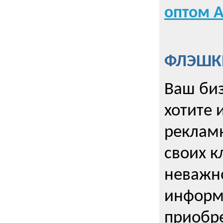
оптом А
ФЛЭШКИ
Ваш биз
хотите 
рекламн
своих к
неважно
информ
приобре