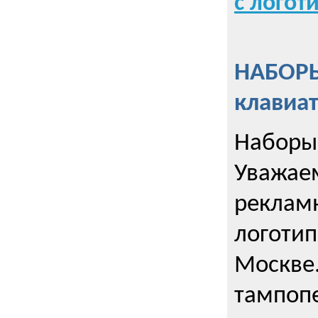
с логот
НАБОРЫ
клавиа
Наборы 
Уважае
реклам
логотип
Москве.
тампопе