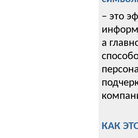
– это э
информи
а главн
способо
персона
подчерк
компани
КАК ЭТ