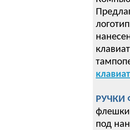
Предла
логотип
нанесен
клавиат
тампопе
клавиат
РУЧКИ 
флешки 
под нан