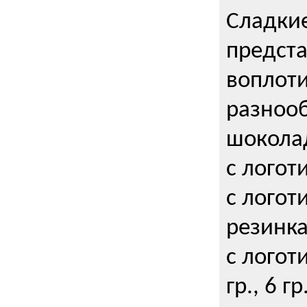
Сладкие
предст
воплоти
разнооб
шокола
с логот
с логот
резинка
с логот
гр., 6 гр