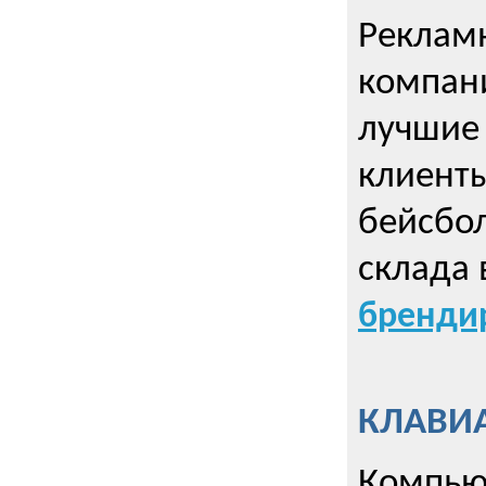
Рекламн
компани
лучшие
клиент
бейсбол
склада 
брендир
КЛАВИА
Компью