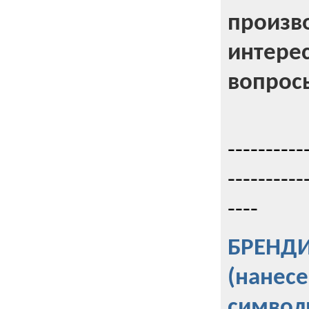
произв
интерес
вопрос
----------
----------
----
БРЕНД
(нанес
символ