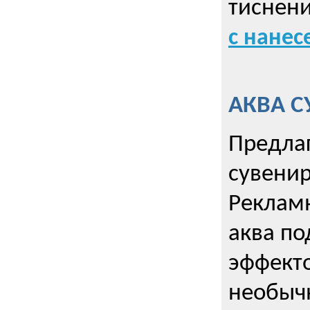
тиснен
с нане
АКВА С
Предла
сувени
Реклам
аква п
эффекто
необыч