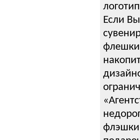
логоти
Если Вы
сувенир
флешки
накопи
дизайно
ограни
«Агентс
недорог
флэшки 