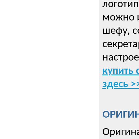
логоти
можно и
шефу, с
секрета
настрое
купить 
здесь >
ОРИГИ
Оригин