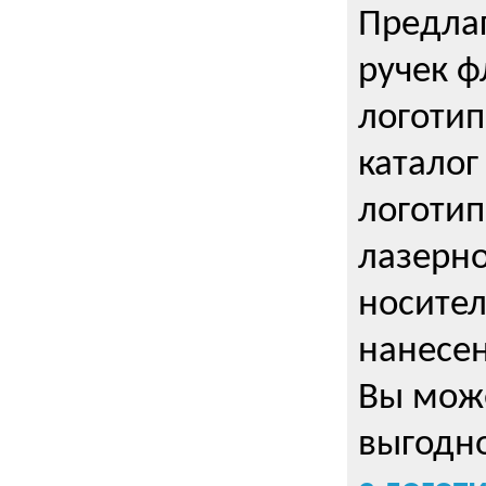
Предла
ручек ф
логотип
каталог
логотип
лазерно
носител
нанесен
Вы може
выгодн