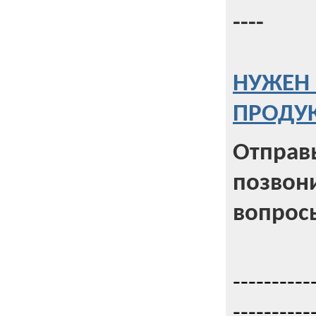
----
НУЖЕН 
ПРОДУК
Отправь
позвони
вопрос
----------
----------