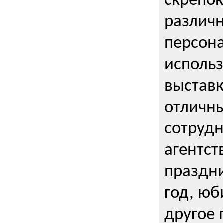
скрепо
различ
персона
использ
выставк
отличны
сотрудн
агентст
праздни
год, юб
другое