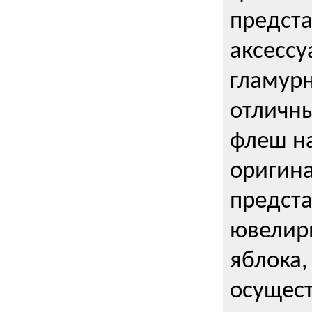
предста
аксессу
гламурн
отличн
флеш на
оригин
предста
ювелирн
яблока,
осущес