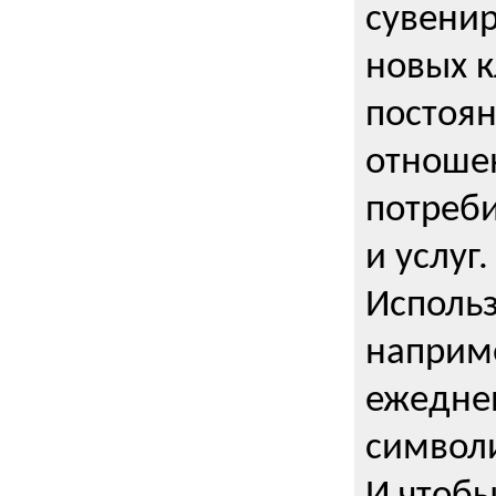
сувенир
новых к
постоя
отношен
потреби
и услуг.
Использ
наприме
ежедне
символи