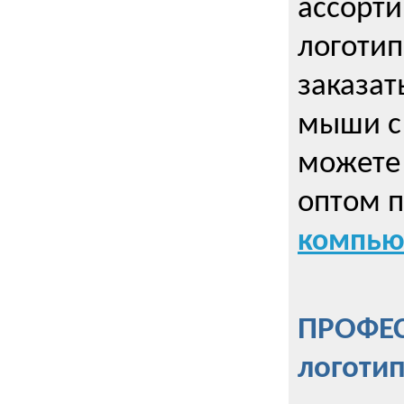
ассорт
логоти
заказа
мыши с
можете 
оптом 
компью
ПРОФЕ
логоти