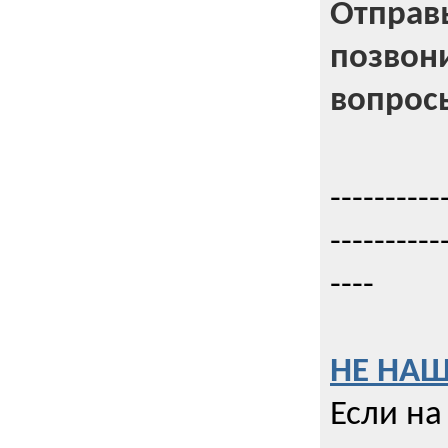
Отправь
позвони
вопрос
----------
----------
----
НЕ НАШ
Если на