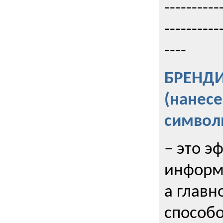
----------
----------
----
БРЕНД
(нанес
символ
– это э
информи
а главн
способо