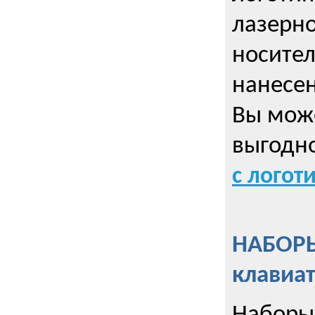
лазерно
носител
нанесен
Вы може
выгодн
с логот
НАБОРЫ
клавиа