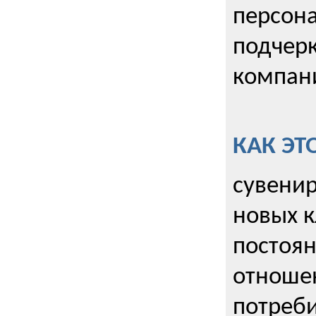
персона
подчерк
компани
КАК ЭТ
сувенир
новых к
постоя
отношен
потреби