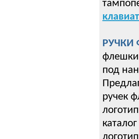
тампопе
клавиат
РУЧКИ 
флешки 
под нан
Предла
ручек ф
логотип
каталог
логотип