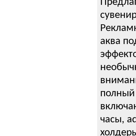
Предла
сувени
Реклам
аква п
эффекто
необыч
внимани
полный 
включаю
часы, a
холдеры