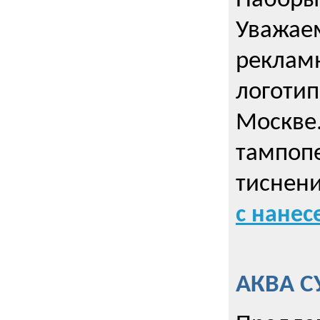
Наборы 
Уважае
реклам
логотип
Москве.
тампопе
тиснен
с нане
АКВА С