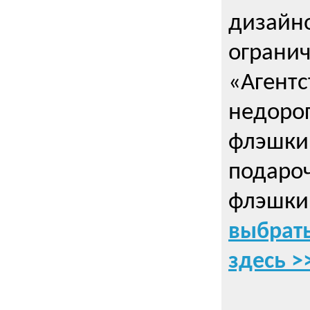
дизайно
ограни
«Агентс
недорог
флэшки 
подаро
флэшки
выбрать
здесь >