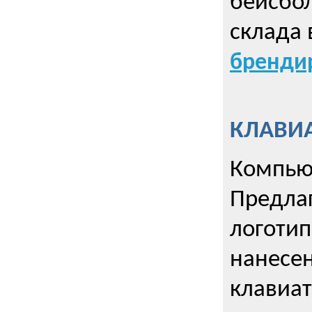
бейсбол
склада 
брендир
КЛАВИА
Компью
Предла
логотип
нанесен
клавиат