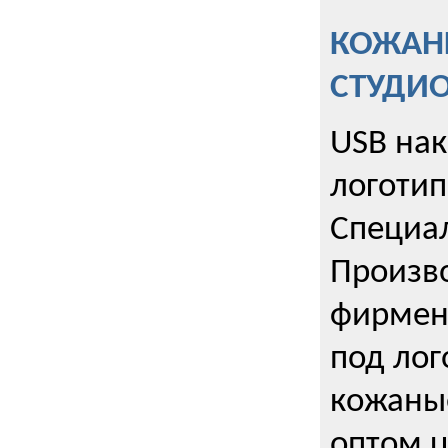
КОЖАНЫ
СТУДИ
USB на
логотип
Специа
Произво
фирмен
под лог
кожаны
оптом u