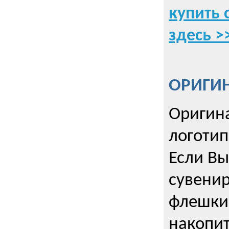
купить 
здесь >
ОРИГИ
Оригин
логоти
Если Вы
сувенир
флешки
накопи