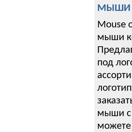
МЫШИ к
Mouse o
мыши к
Предла
под лог
ассорт
логоти
заказа
мыши с
можете 