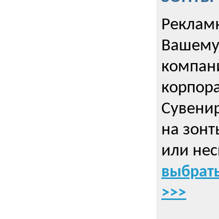
Рекламн
Вашему
компани
корпор
Cувенир
на зонт
или нес
выбрать
>>>