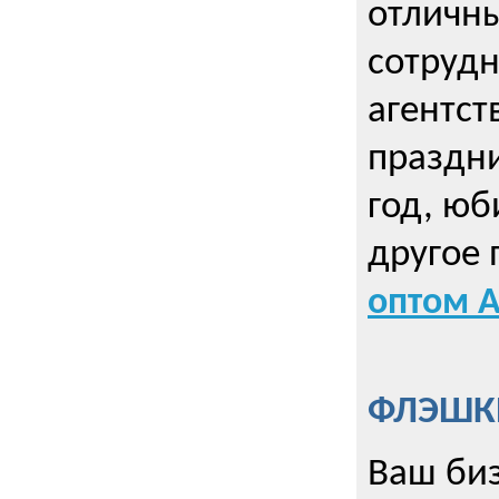
отличны
сотрудн
агентст
праздни
год, юб
другое
оптом А
ФЛЭШКИ
Ваш биз