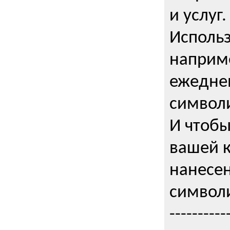
и услуг.
Использ
наприме
ежедне
символи
И чтобы
вашей 
нанесен
символи
----------