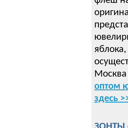
флеш на
оригин
предста
ювелирн
яблока,
осущес
Москва 
оптом 
здесь >
ЗОНТЫ 