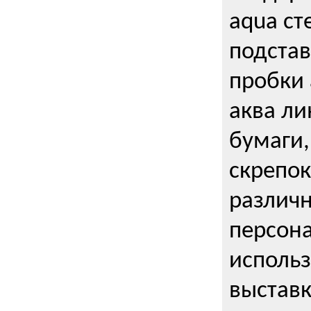
aqua ст
подстав
пробки 
аква ли
бумаги,
скрепо
различ
персона
использ
выставк