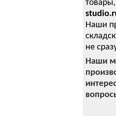
товары,
studio.r
Наши п
складск
не сраз
Наши м
произв
интерес
вопрос