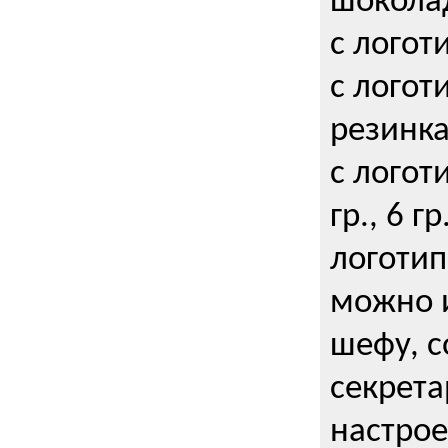
шокола
с логот
с логот
резинка
с логот
гр., 6 гр
логоти
можно и
шефу, с
секрета
настрое