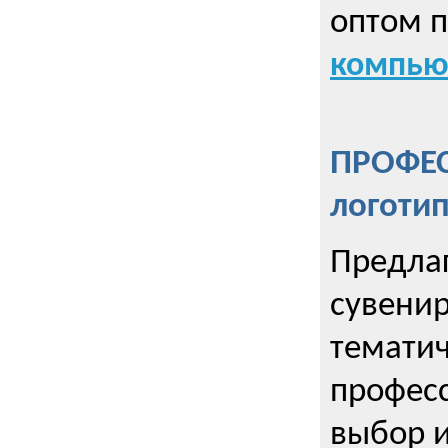
оптом 
компью
ПРОФЕ
логоти
Предла
сувенир
тематич
профес
выбор 