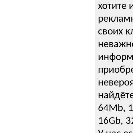
хотите 
рекламн
своих к
неважно
информ
приобре
неверо
найдёте
64Mb, 1
16Gb, 3