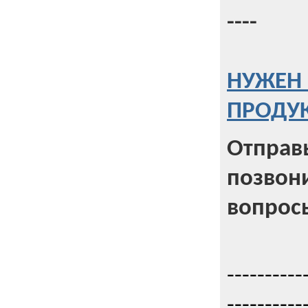
----
НУЖЕН 
ПРОДУК
Отправь
позвони
вопрос
----------
----------