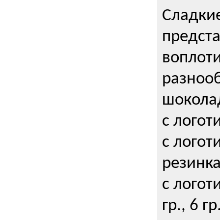
Сладкие
предст
воплоти
разнооб
шокола
с логот
с логот
резинка
с логот
гр., 6 гр