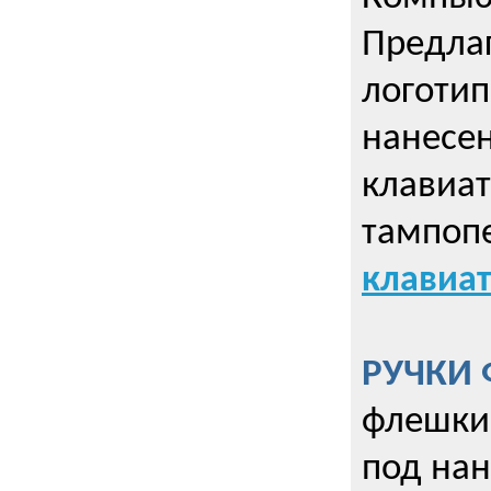
Предла
логотип
нанесен
клавиат
тампопе
клавиат
РУЧКИ 
флешки 
под нан