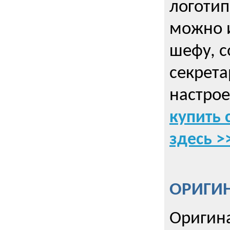
логоти
можно и
шефу, с
секрета
настрое
купить 
здесь >
ОРИГИ
Оригин