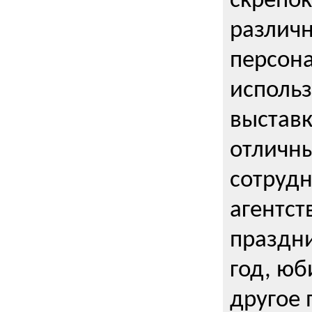
скрепо
различ
персона
использ
выставк
отличны
сотрудн
агентст
праздни
год, юб
другое