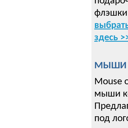
подаро
флэшки
выбрать
здесь >
МЫШИ к
Mouse o
мыши к
Предла
под лог