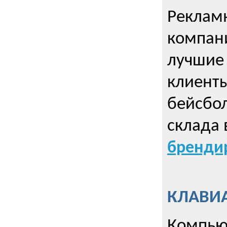
Рекламн
компани
лучшие
клиент
бейсбол
склада 
брендир
КЛАВИА
Компью