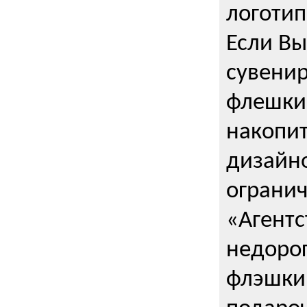
логоти
Если Вы
сувенир
флешки
накопи
дизайно
ограни
«Агентс
недорог
флэшки 