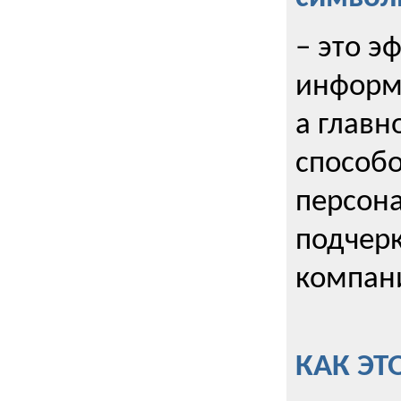
– это э
информи
а главн
способо
персона
подчерк
компани
КАК ЭТ