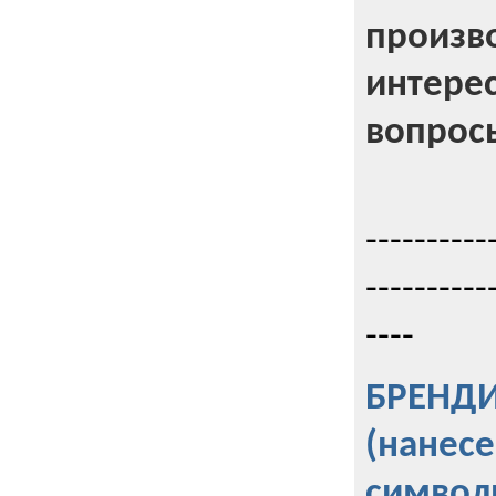
произв
интерес
вопрос
----------
----------
----
БРЕНД
(нанес
символ