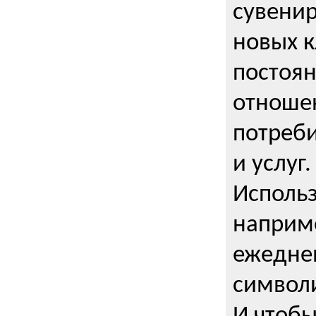
сувенир
новых к
постоя
отношен
потреби
и услуг.
Использ
наприме
ежедне
символи