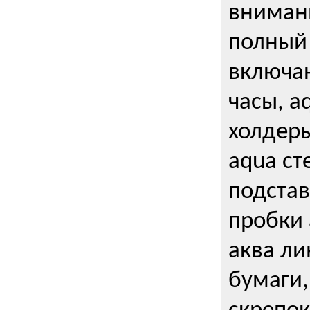
внимани
полный 
включаю
часы, a
холдеры
aqua ст
подстав
пробки 
аква ли
бумаги,