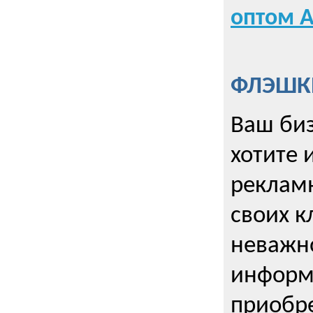
оптом А
ФЛЭШКИ
Ваш биз
хотите 
рекламн
своих к
неважно
информ
приобре