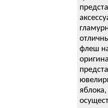
предста
аксессу
гламурн
отличн
флеш на
оригин
предста
ювелирн
яблока,
осущес