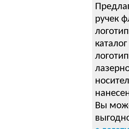
Предла
ручек ф
логотип
каталог
логотип
лазерно
носител
нанесен
Вы може
выгодн