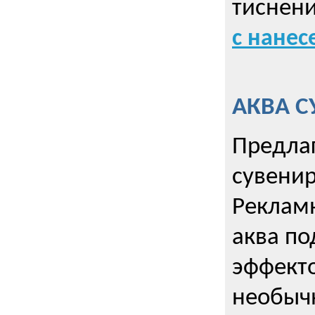
тиснен
с нане
АКВА С
Предла
сувени
Реклам
аква п
эффекто
необыч