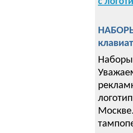
с логот
НАБОРЫ
клавиа
Наборы 
Уважае
реклам
логотип
Москве.
тампопе