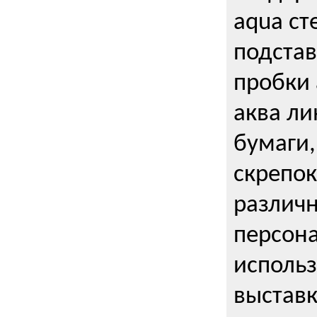
aqua ст
подстав
пробки 
аква ли
бумаги,
скрепо
различ
персона
использ
выставк