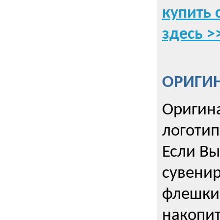
купить 
здесь >
ОРИГИ
Оригин
логоти
Если Вы
сувенир
флешки
накопи