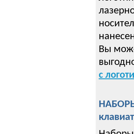
лазерно
носител
нанесен
Вы може
выгодн
с логот
НАБОРЫ
клавиа