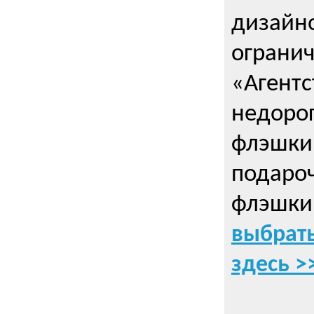
дизайно
ограни
«Агентс
недорог
флэшки 
подаро
флэшки
выбрать
здесь >