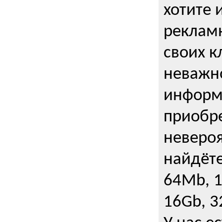
хотите 
рекламн
своих к
неважно
информ
приобре
неверо
найдёте
64Mb, 1
16Gb, 3