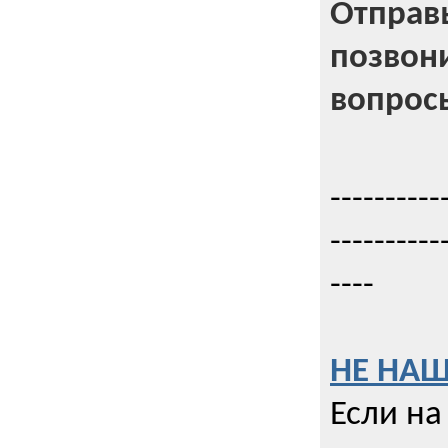
Отправь
позвони
вопрос
----------
----------
----
НЕ НАШ
Если на