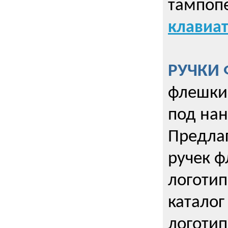
тампопе
клавиат
РУЧКИ 
флешки 
под нан
Предла
ручек ф
логотип
каталог
логотип