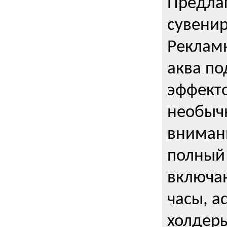
Предла
сувени
Реклам
аква п
эффекто
необыч
внимани
полный 
включаю
часы, a
холдеры