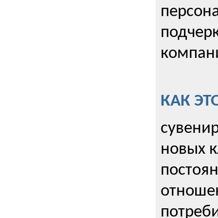
персона
подчерк
компани
КАК ЭТ
сувенир
новых к
постоя
отношен
потреби