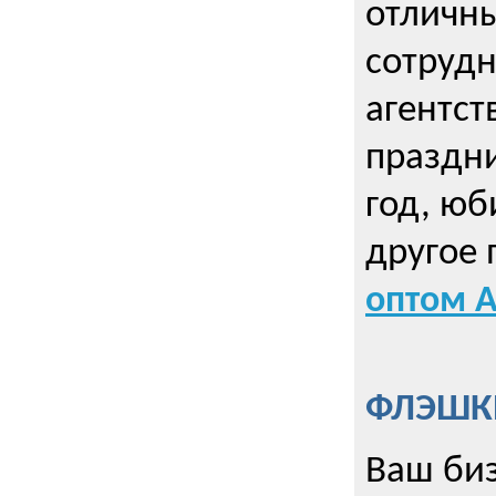
отличны
сотрудн
агентст
праздни
год, юб
другое
оптом А
ФЛЭШКИ
Ваш биз