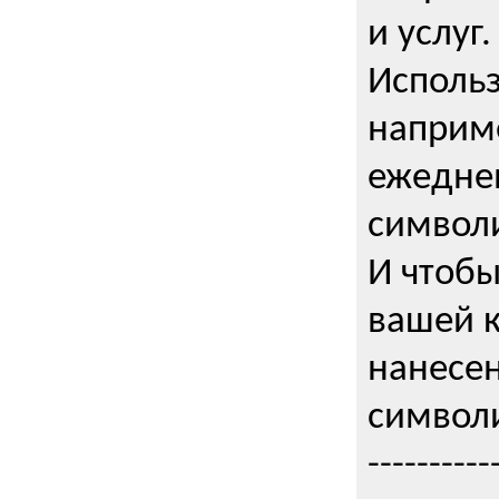
и услуг.
Использ
наприме
ежедне
символи
И чтобы
вашей 
нанесен
символи
----------