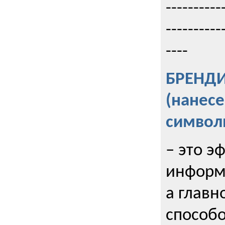
----------
----------
----
БРЕНД
(нанес
символ
– это э
информи
а главн
способо