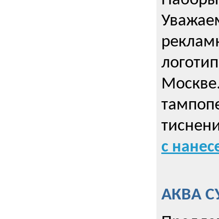
Наборы 
Уважае
реклам
логотип
Москве.
тампопе
тиснен
с нане
АКВА С