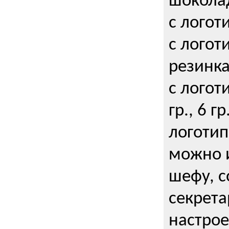
шокола
с логот
с логот
резинка
с логот
гр., 6 гр
логоти
можно и
шефу, с
секрета
настрое