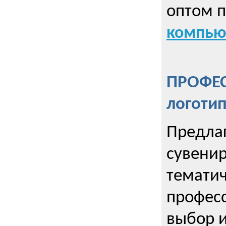
оптом 
компью
ПРОФЕ
логоти
Предла
сувенир
тематич
профес
выбор 