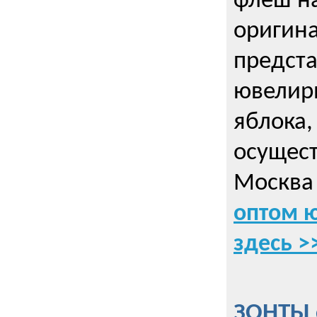
флеш на
оригин
предста
ювелирн
яблока,
осущес
Москва 
оптом 
здесь >
ЗОНТЫ 