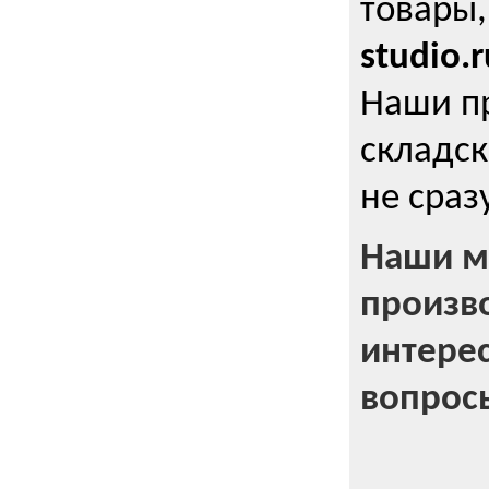
товары,
studio.r
Наши п
складск
не сраз
Наши м
произв
интерес
вопрос