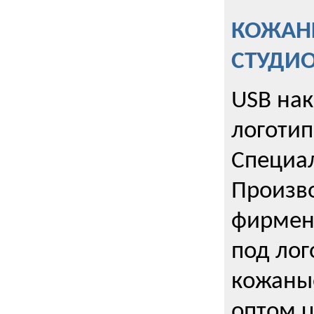
КОЖАНЫ
СТУДИ
USB на
логотип
Специа
Произво
фирмен
под лог
кожаны
оптом u