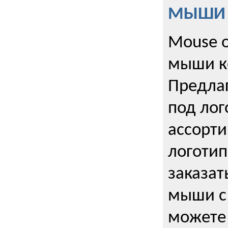
МЫШИ к
Mouse o
мыши к
Предла
под лог
ассорт
логоти
заказа
мыши с
можете 