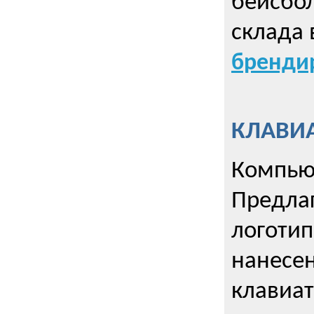
бейсбол
склада 
брендир
КЛАВИА
Компью
Предла
логотип
нанесен
клавиат