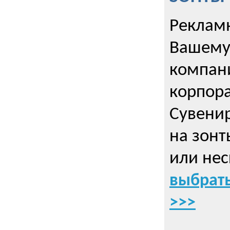
Рекламн
Вашему
компани
корпор
Cувенир
на зонт
или нес
выбрать
>>>