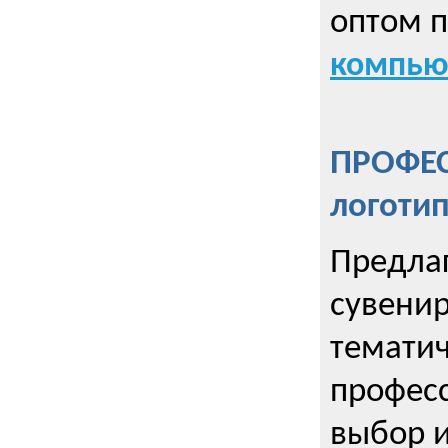
оптом 
компью
ПРОФЕ
логоти
Предла
сувенир
тематич
профес
выбор 