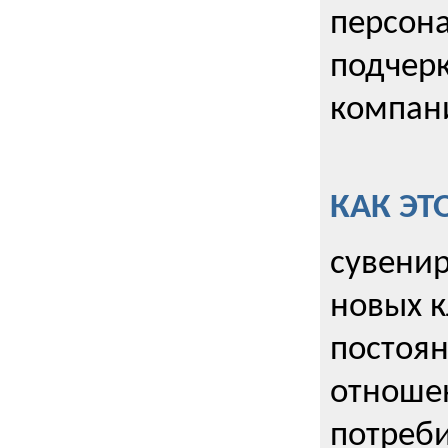
персона
подчерк
компани
КАК ЭТ
сувенир
новых к
постоя
отношен
потреби