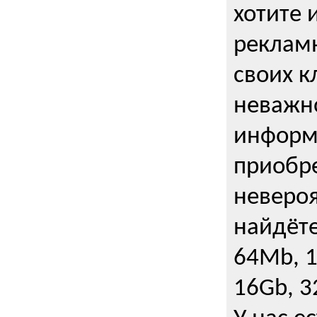
хотите 
рекламн
своих к
неважно
информ
приобре
неверо
найдёте
64Mb, 1
16Gb, 3