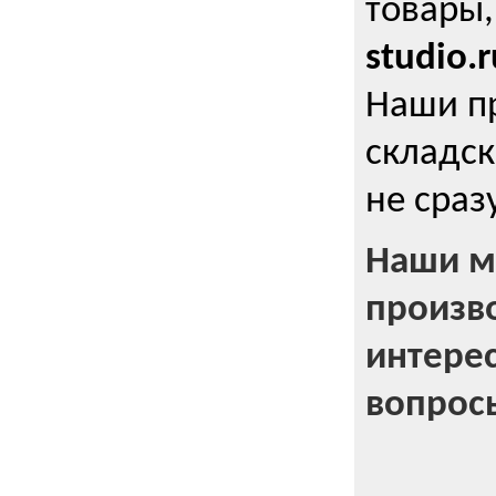
товары,
studio.r
Наши п
складск
не сраз
Наши м
произв
интерес
вопрос