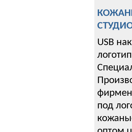
КОЖАНЫ
СТУДИ
USB на
логотип
Специа
Произво
фирмен
под лог
кожаны
оптом u