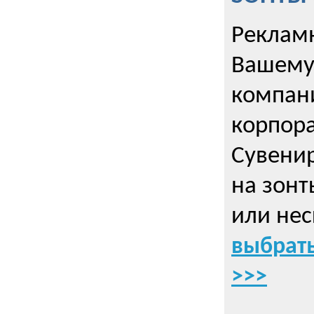
Рекламн
Вашему
компани
корпор
Cувенир
на зонт
или нес
выбрать
>>>