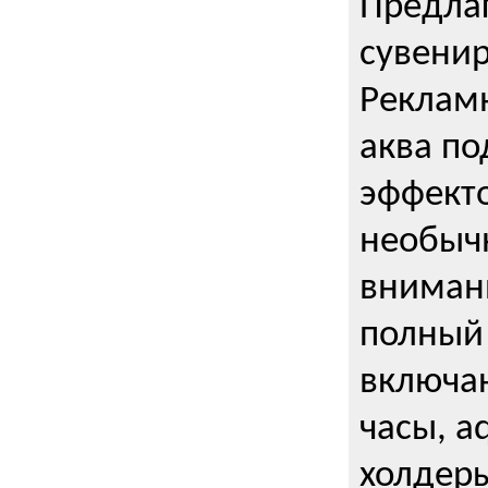
Предла
сувени
Реклам
аква п
эффекто
необыч
внимани
полный 
включаю
часы, a
холдеры