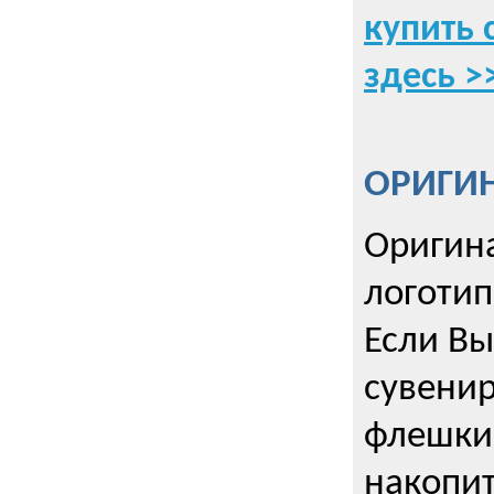
купить 
здесь >
ОРИГИ
Оригин
логоти
Если Вы
сувенир
флешки
накопи