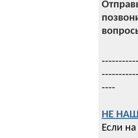
Отправь
позвони
вопрос
----------
----------
----
НЕ НАШ
Если на