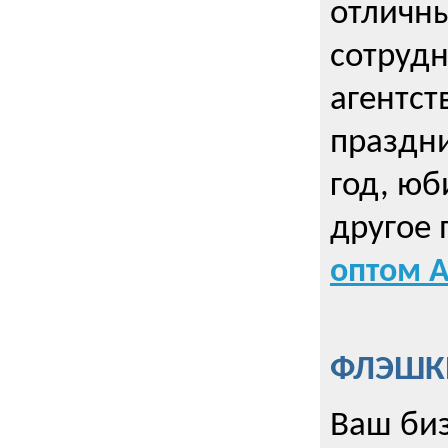
отличны
сотрудн
агентст
праздни
год, юб
другое
оптом А
ФЛЭШКИ
Ваш биз