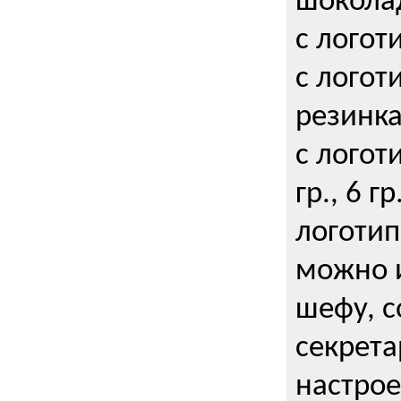
шокола
с логот
с логот
резинка
с логот
гр., 6 гр
логоти
можно и
шефу, с
секрета
настрое