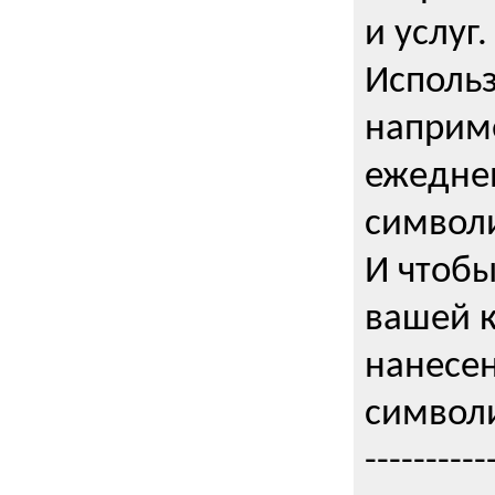
и услуг.
Использ
наприме
ежедне
символи
И чтобы
вашей 
нанесен
символи
----------