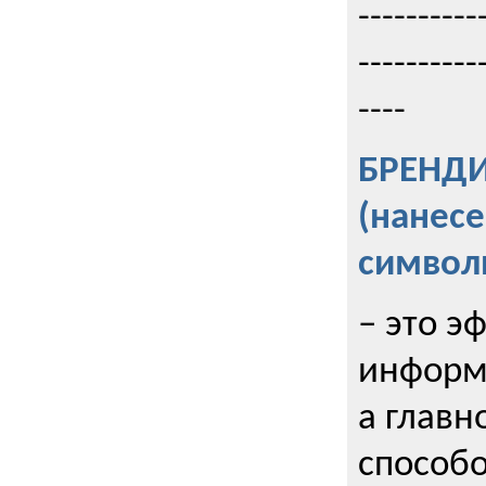
----------
----------
----
БРЕНД
(нанес
символ
– это э
информи
а главн
способо