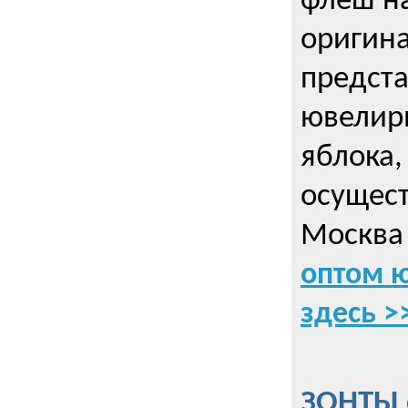
флеш на
оригин
предста
ювелирн
яблока,
осущес
Москва 
оптом 
здесь >
ЗОНТЫ 