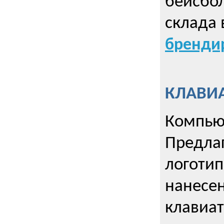
бейсбол
склада 
брендир
КЛАВИА
Компью
Предла
логотип
нанесен
клавиат