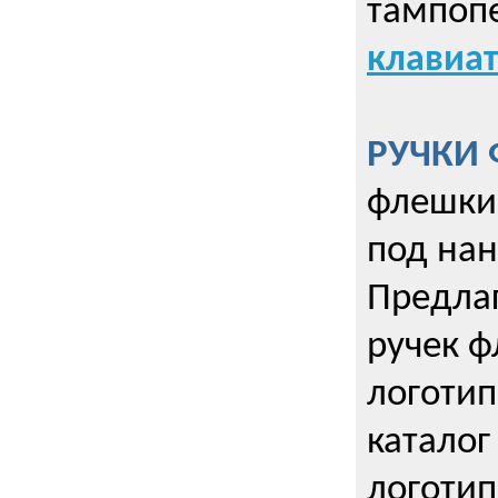
тампопе
клавиат
РУЧКИ 
флешки 
под нан
Предла
ручек ф
логотип
каталог
логотип