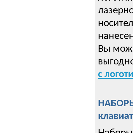
лазерно
носител
нанесен
Вы може
выгодн
с логот
НАБОРЫ
клавиа