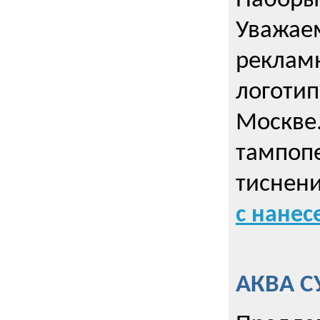
Наборы 
Уважае
реклам
логотип
Москве.
тампопе
тиснен
с нане
АКВА С