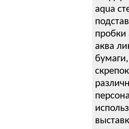
aqua ст
подстав
пробки 
аква ли
бумаги,
скрепо
различ
персона
использ
выставк