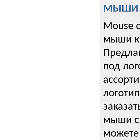
МЫШИ к
Mouse o
мыши к
Предла
под лог
ассорт
логоти
заказа
мыши с
можете 