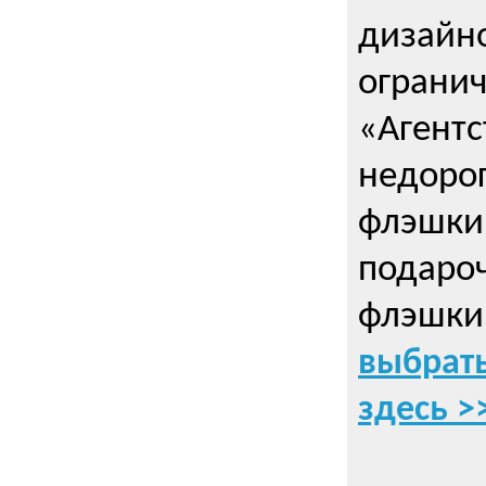
дизайно
ограни
«Агентс
недорог
флэшки 
подаро
флэшки
выбрать
здесь >