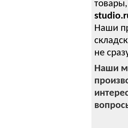
товары,
studio.r
Наши п
складск
не сраз
Наши м
произв
интерес
вопрос