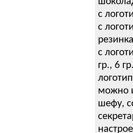
шокола
с логот
с логот
резинка
с логот
гр., 6 гр
логоти
можно и
шефу, с
секрета
настрое