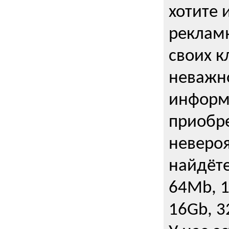
хотите 
рекламн
своих к
неважно
информ
приобре
неверо
найдёте
64Mb, 1
16Gb, 3