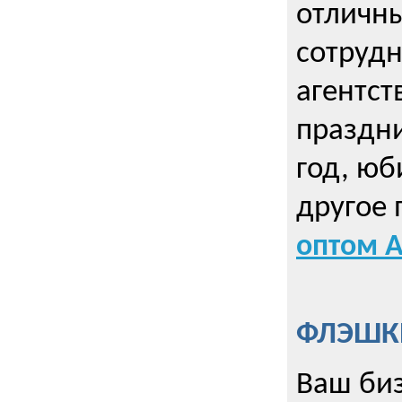
отличны
сотрудн
агентст
праздни
год, юб
другое
оптом А
ФЛЭШКИ
Ваш биз