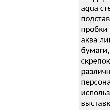
aqua ст
подстав
пробки 
аква ли
бумаги,
скрепо
различ
персона
использ
выставк