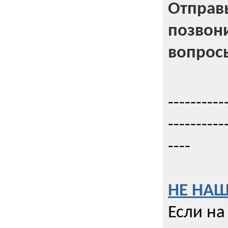
Отправь
позвони
вопрос
----------
----------
----
НЕ НАШ
Если на