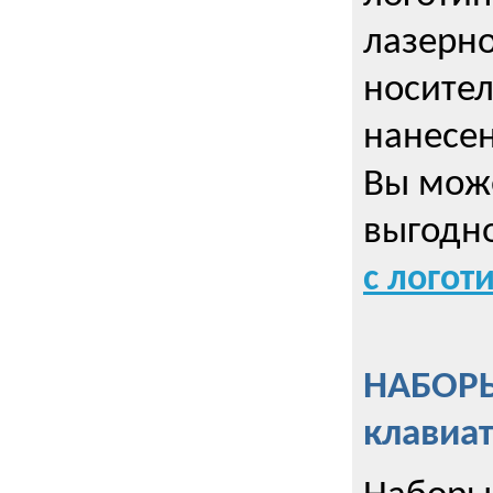
лазерно
носител
нанесен
Вы може
выгодн
с логот
НАБОРЫ
клавиа