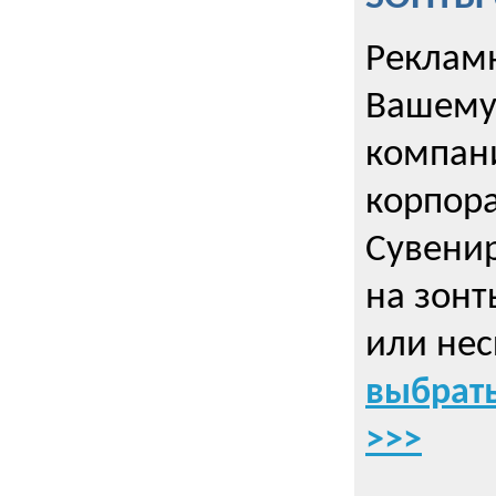
Рекламн
Вашему
компани
корпор
Cувенир
на зонт
или нес
выбрать
>>>