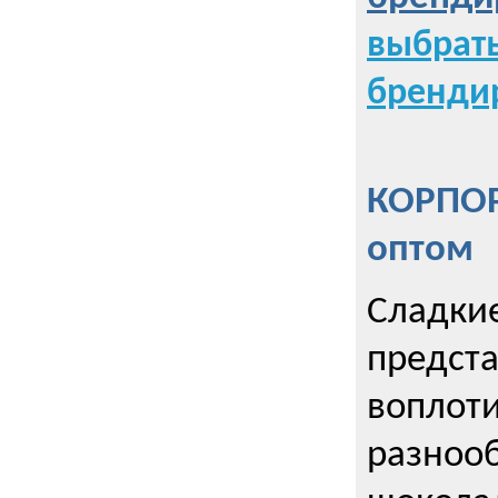
выбрат
бренди
КОРПОР
оптом
Сладкие
предст
воплоти
разнооб