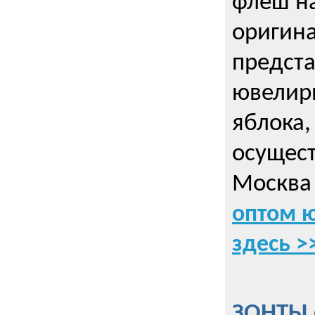
флеш на
оригин
предста
ювелирн
яблока,
осущес
Москва 
оптом 
здесь >
ЗОНТЫ 