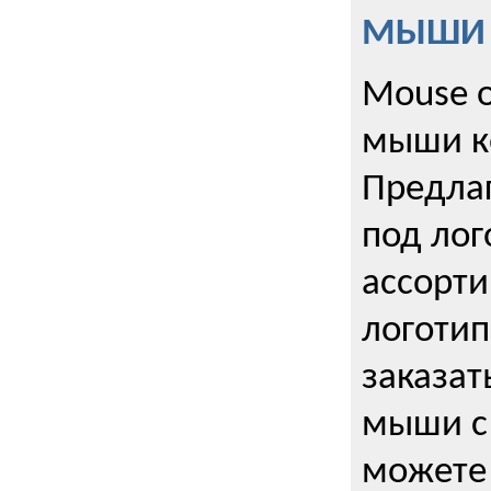
МЫШИ к
Mouse o
мыши к
Предла
под лог
ассорт
логоти
заказа
мыши с
можете 