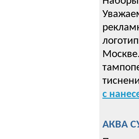
Наборы 
Уважае
реклам
логотип
Москве.
тампопе
тиснен
с нане
АКВА С