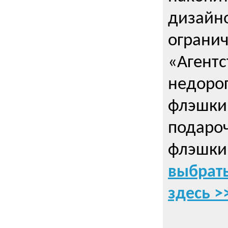
дизайно
ограни
«Агентс
недорог
флэшки 
подаро
флэшки
выбрать
здесь >