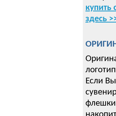
купить 
здесь >
ОРИГИ
Оригин
логоти
Если Вы
сувенир
флешки
накопи