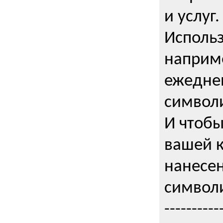
и услуг.
Использ
наприме
ежедне
символи
И чтобы
вашей 
нанесен
символи
----------