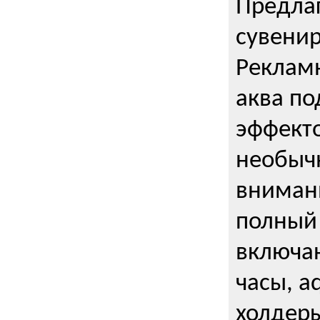
Предла
сувени
Реклам
аква п
эффекто
необыч
внимани
полный 
включаю
часы, a
холдеры