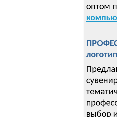
оптом 
компью
ПРОФЕ
логоти
Предла
сувенир
тематич
профес
выбор 