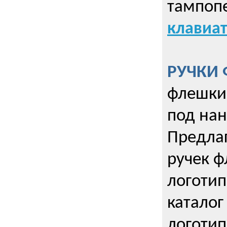
тампопе
клавиат
РУЧКИ 
флешки 
под нан
Предла
ручек ф
логотип
каталог
логотип