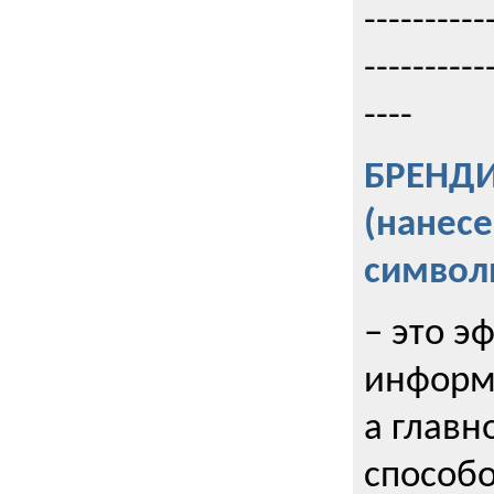
----------
----------
----
БРЕНД
(нанес
символ
– это э
информи
а главн
способо