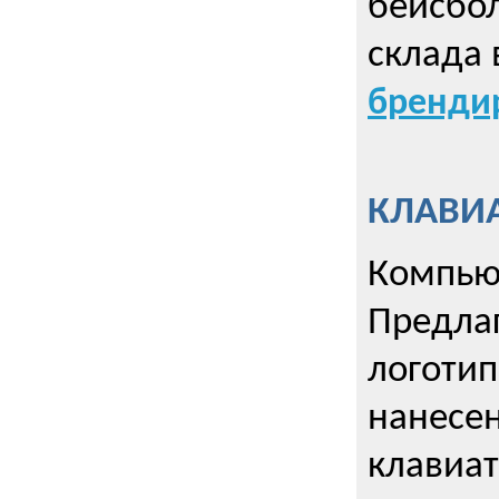
бейсбол
склада 
брендир
КЛАВИА
Компью
Предла
логотип
нанесен
клавиат