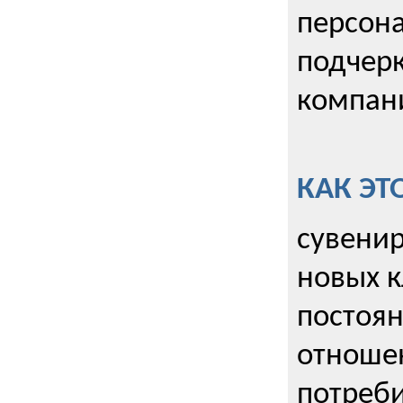
персона
подчерк
компани
КАК ЭТ
сувенир
новых к
постоя
отношен
потреби