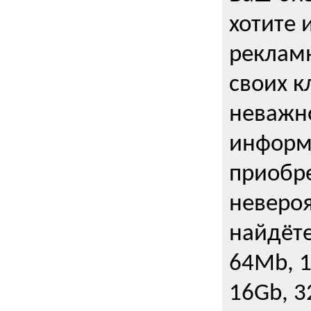
хотите 
рекламн
своих к
неважно
информ
приобре
неверо
найдёте
64Mb, 1
16Gb, 3