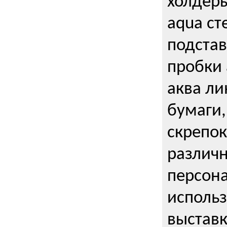
холдеры
aqua ст
подстав
пробки 
аква ли
бумаги,
скрепо
различ
персона
использ
выставк