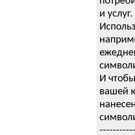
потреби
и услуг.
Использ
наприме
ежедне
символи
И чтобы
вашей 
нанесен
символи
----------