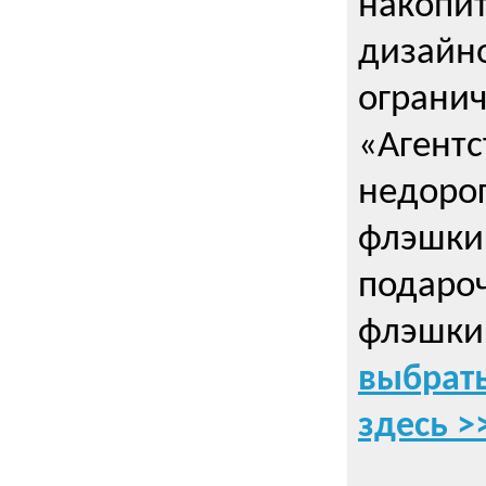
накопи
дизайно
ограни
«Агентс
недорог
флэшки 
подаро
флэшки
выбрать
здесь >