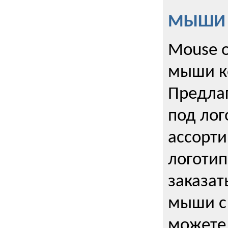
МЫШИ к
Mouse o
мыши к
Предла
под лог
ассорт
логоти
заказа
мыши с
можете 