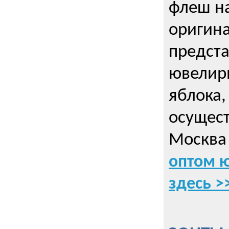
флеш на
оригин
предста
ювелирн
яблока,
осущес
Москва 
оптом 
здесь >