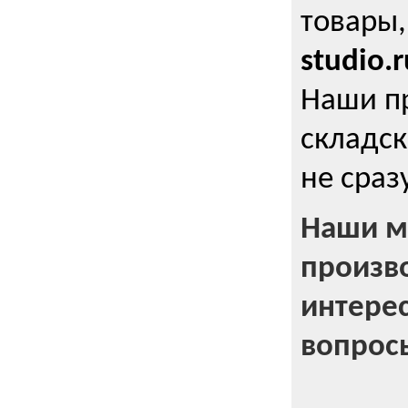
товары,
studio.r
Наши п
складск
не сраз
Наши м
произв
интерес
вопрос