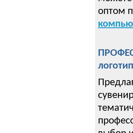
оптом 
компью
ПРОФЕ
логоти
Предла
сувенир
тематич
профес