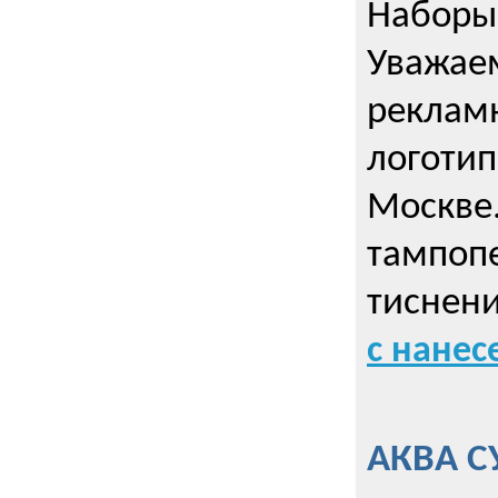
Наборы 
Уважае
реклам
логотип
Москве.
тампопе
тиснен
с нане
АКВА С