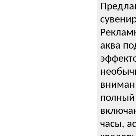
Предла
сувени
Реклам
аква п
эффекто
необыч
внимани
полный 
включаю
часы, a