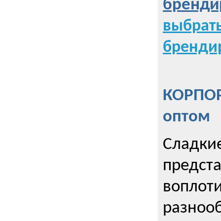
бренди
выбрат
бренди
КОРПОР
оптом
Сладкие
предст
воплоти
разнооб