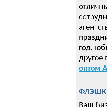
отличны
сотрудн
агентст
праздни
год, юб
другое
оптом А
ФЛЭШКИ
Ваш биз