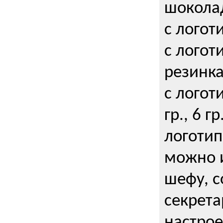
шокола
с логот
с логот
резинка
с логот
гр., 6 гр
логоти
можно и
шефу, с
секрета
настрое