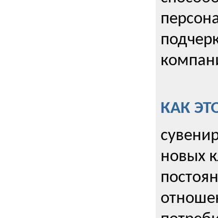
персона
подчерк
компани
КАК ЭТ
сувенир
новых к
постоя
отношен