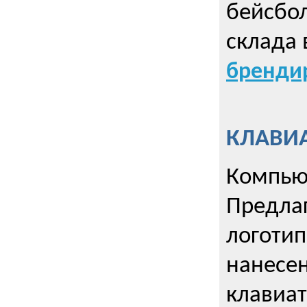
бейсбол
склада 
брендир
КЛАВИА
Компью
Предла
логотип
нанесен
клавиат