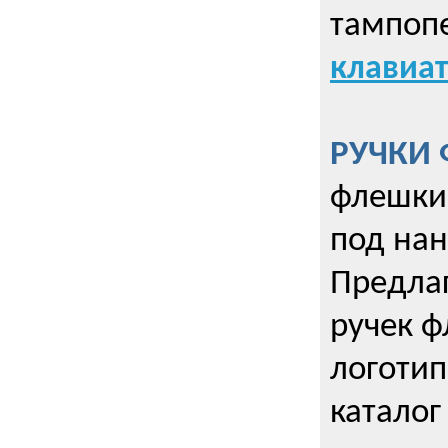
тампопе
клавиат
РУЧКИ 
флешки 
под нан
Предла
ручек ф
логотип
каталог