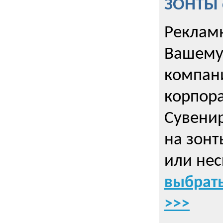
ЗОНТЫ 
Рекламн
Вашему
компани
корпор
Cувенир
на зонт
или нес
выбрать
>>>