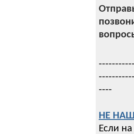
Отправь
позвони
вопрос
----------
----------
----
НЕ НАШ
Если на