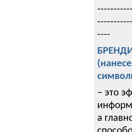
----------
----------
----
БРЕНД
(нанес
символ
– это э
информи
а главн
способо