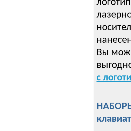
логотип
лазерно
носител
нанесен
Вы може
выгодн
с логот
НАБОРЫ
клавиа