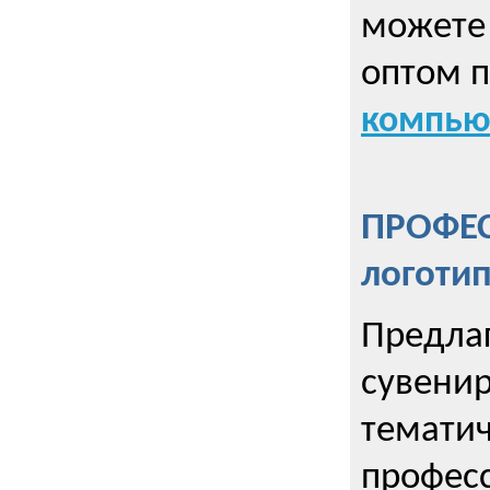
можете 
оптом 
компью
ПРОФЕ
логоти
Предла
сувенир
тематич
профес