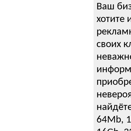
Ваш биз
хотите 
рекламн
своих к
неважно
информ
приобре
неверо
найдёте
64Mb, 1