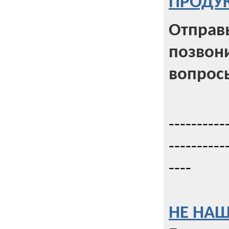
ПРОДУК
Отправь
позвони
вопрос
----------
----------
----
НЕ НАШ