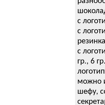
разнооб
шокола
с логот
с логот
резинка
с логот
гр., 6 гр
логоти
можно и
шефу, с
секрета