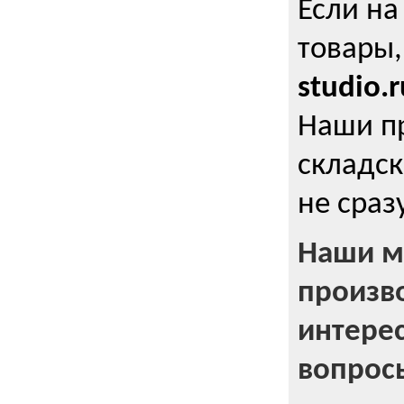
Если на
товары,
studio.r
Наши п
складск
не сраз
Наши м
произв
интерес
вопрос