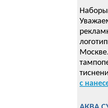
Наборы 
Уважае
реклам
логотип
Москве.
тампопе
тиснен
с нане
АКВА С