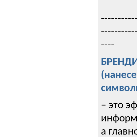
----------
----------
----
БРЕНД
(нанес
символ
– это э
информи
а главн