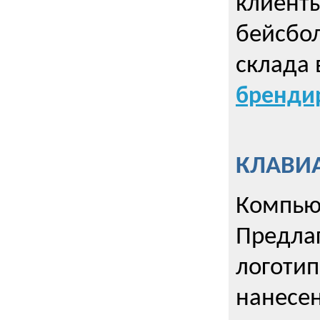
клиент
бейсбол
склада 
брендир
КЛАВИА
Компью
Предла
логотип
нанесен