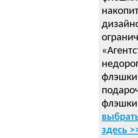
накопи
дизайно
ограни
«Агентс
недорог
флэшки 
подаро
флэшки
выбрать
здесь >