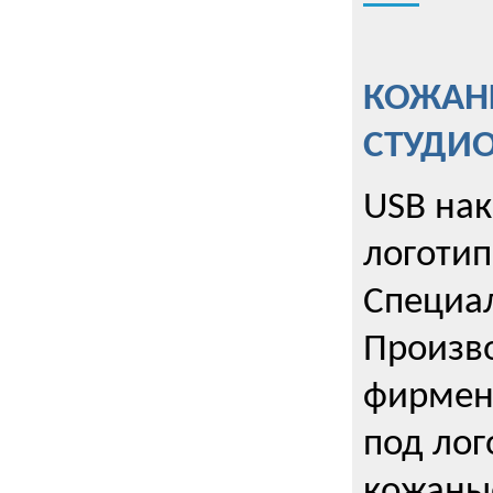
КОЖАНЫ
СТУДИ
USB на
логотип
Специа
Произво
фирмен
под лог
кожаны