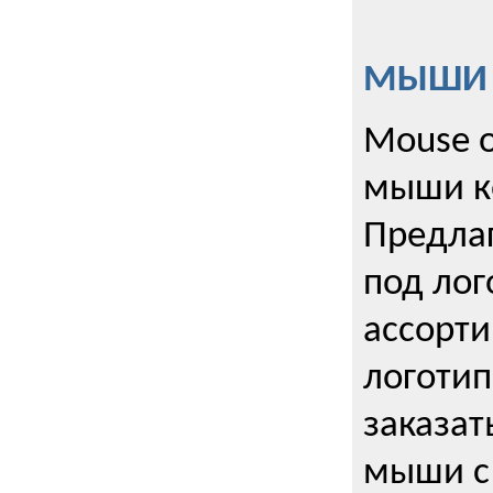
МЫШИ к
Mouse o
мыши к
Предла
под лог
ассорт
логоти
заказа
мыши с