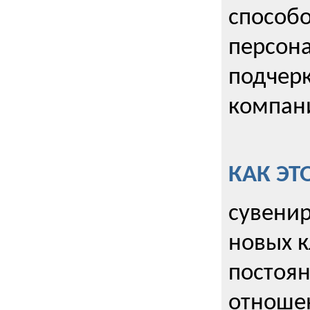
способо
персона
подчерк
компани
КАК ЭТ
сувенир
новых к
постоя
отношен