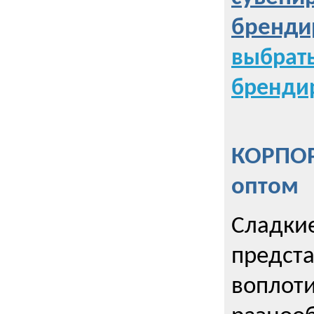
бренди
выбрат
бренди
КОРПОР
оптом
Сладкие
предст
воплоти