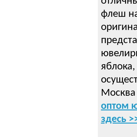
отличн
флеш на
оригин
предста
ювелирн
яблока,
осущес
Москва 
оптом 
здесь >