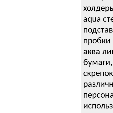
холдеры
aqua ст
подстав
пробки 
аква ли
бумаги,
скрепо
различ
персона
использ