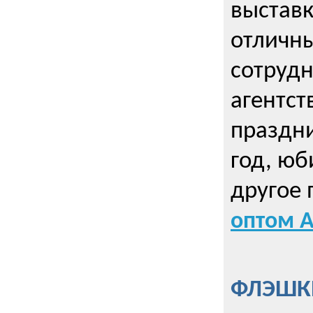
выставк
отличны
сотрудн
агентст
праздни
год, юб
другое
оптом А
ФЛЭШКИ