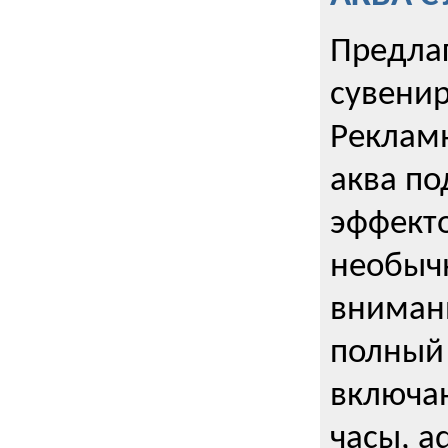
Предла
сувени
Реклам
аква п
эффекто
необыч
внимани
полный 
включаю
часы, a