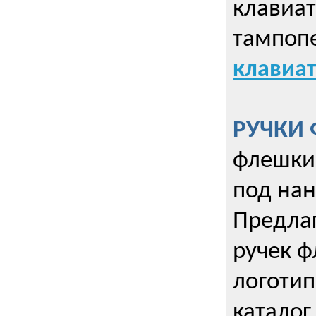
клавиат
тампопе
клавиат
РУЧКИ 
флешки 
под нан
Предла
ручек ф
логотип
каталог