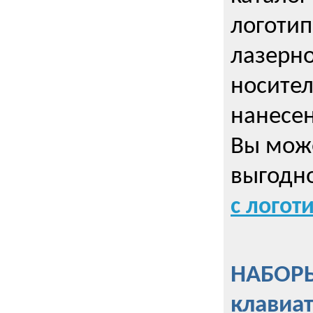
логотип
лазерно
носител
нанесен
Вы може
выгодн
с логот
НАБОРЫ
клавиа