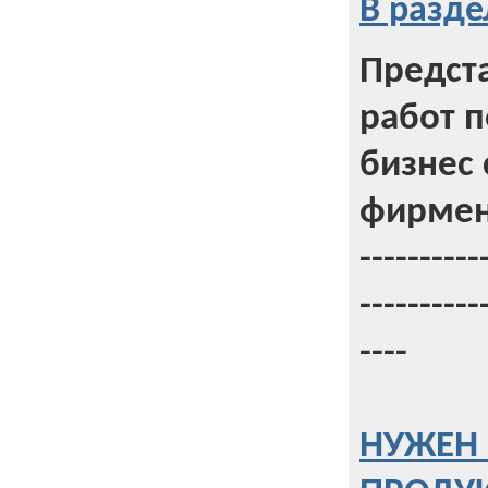
В разде
Предст
работ 
бизнес 
фирмен
----------
----------
----
НУЖЕН 