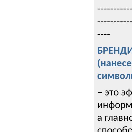
----------
----------
----
БРЕНД
(нанес
символ
– это э
информи
а главн
способо