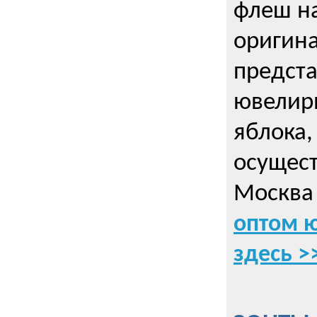
флеш на
оригин
предста
ювелирн
яблока,
осущес
Москва 
оптом 
здесь >