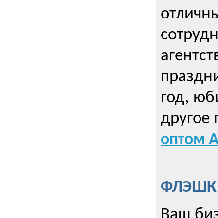
отличны
сотрудн
агентст
праздни
год, юб
другое
оптом А
ФЛЭШКИ
Ваш биз