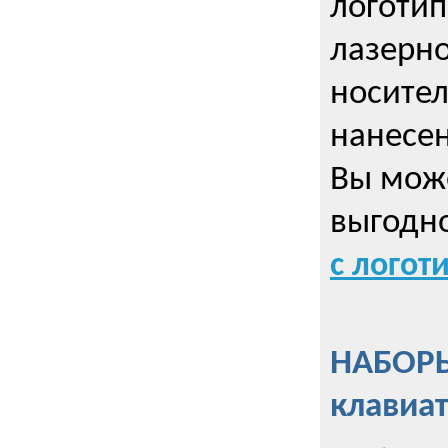
логотип
лазерно
носител
нанесен
Вы може
выгодн
с логот
НАБОРЫ
клавиа