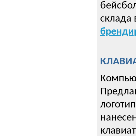
бейсбол
склада 
брендир
КЛАВИА
Компью
Предла
логотип
нанесен
клавиат