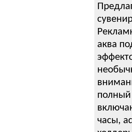
Предла
сувени
Реклам
аква п
эффекто
необыч
внимани
полный 
включаю
часы, a