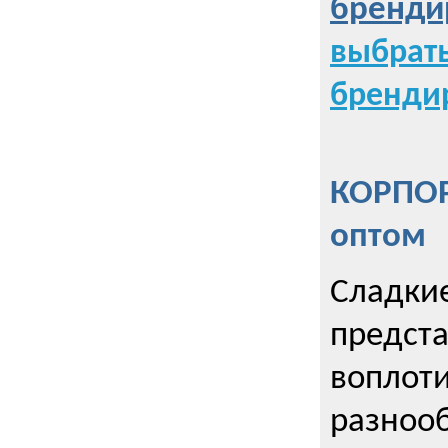
бренди
выбрат
бренди
КОРПОР
оптом
Сладкие
предст
воплоти
разнооб