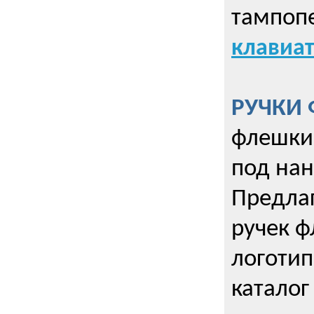
тампопе
клавиат
РУЧКИ 
флешки 
под нан
Предла
ручек ф
логотип
каталог