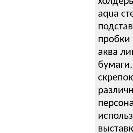
холдеры
aqua ст
подстав
пробки 
аква ли
бумаги,
скрепо
различ
персона
использ
выставк