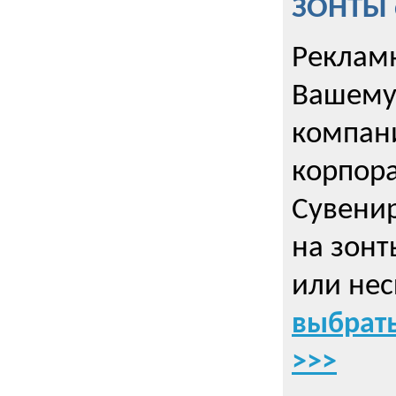
ЗОНТЫ 
Рекламн
Вашему
компани
корпор
Cувенир
на зонт
или нес
выбрать
>>>