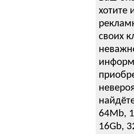
хотите 
рекламн
своих к
неважно
информ
приобре
неверо
найдёте
64Mb, 1
16Gb, 3