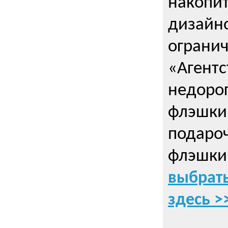
накопи
дизайно
ограни
«Агентс
недорог
флэшки 
подаро
флэшки
выбрать
здесь >