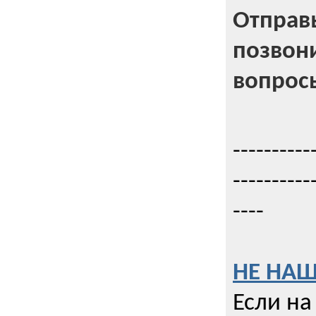
Отправь
позвони
вопрос
----------
----------
----
НЕ НАШ
Если на