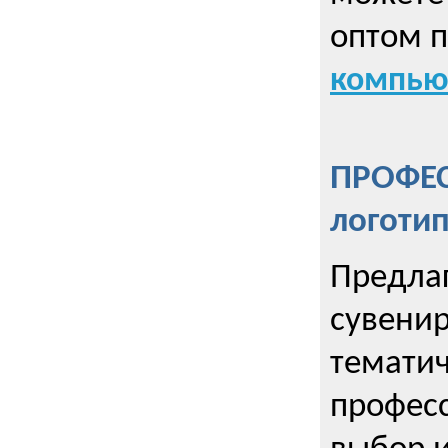
оптом 
компью
ПРОФЕ
логоти
Предла
сувенир
тематич
профес