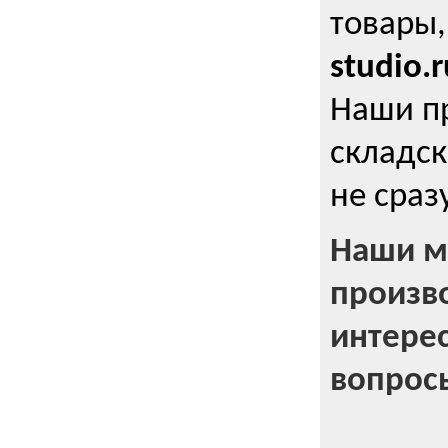
товары,
studio.r
Наши п
складск
не сраз
Наши м
произв
интерес
вопрос