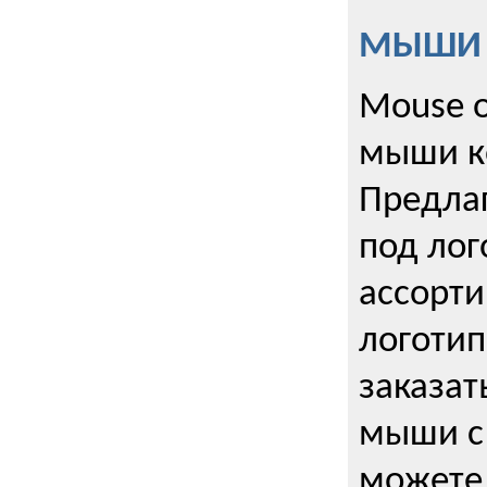
МЫШИ к
Mouse o
мыши к
Предла
под лог
ассорт
логоти
заказа
мыши с
можете 