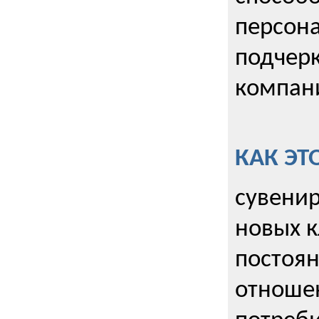
персона
подчерк
компани
КАК ЭТ
сувенир
новых к
постоя
отношен