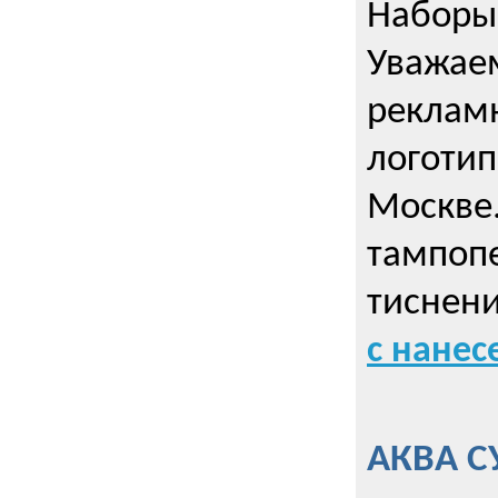
Наборы 
Уважае
реклам
логотип
Москве.
тампопе
тиснен
с нане
АКВА С