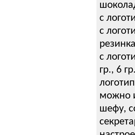
шокола
с логот
с логот
резинка
с логот
гр., 6 гр
логоти
можно и
шефу, с
секрета
настрое