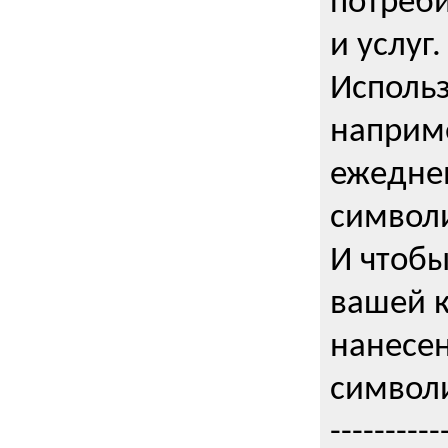
потреби
и услуг.
Использ
наприме
ежедне
символи
И чтобы
вашей 
нанесен
символи
----------