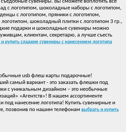
 съедобные сувениры. Вы сможете воплотить все
ад с логотипом, шоколадные наборы с логотипом,
денцы с логотипом, пряники с логотипом,
логотипом, шоколадный плитки с логотипом 3 гр.,
ом! Сладкие подарки и шоколадные сувениры можно
луживцам, клиентам, секретарю, а лучше съесть
 и купить сладкие сувениры с нанесением логотипа
обычные usb флеш карты подарочные!
ший самый вариант - это заказать флешки под
ки с уникальным дизайном – это необычные
изаций» «Агентств»! В нашем ассортименте
 под нанесение логотипа! Купить сувенирные и
е, позвонив по нашим телефонам
выбрать и купить