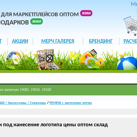
М
 ДЛЯ МАРКЕТПЛЕЙСОВ ОПТОМ
ПОДАРКОВ
Г
АКЦИИ
МЕРЧ ГАЛЕРЕЯ
БРЕНДИНГ
РАСЧЕ
ез запятую 19081, 19031, 19318
И / Аксессуары / Сувениры
/
РЕМНИ с логотипом оптом
 под нанесение логотипа цены оптом склад