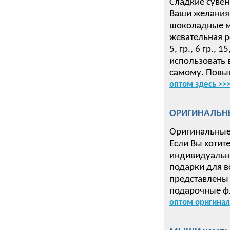
Сладкие сувен
Ваши желания 
шоколадные ме
жевательная р
5, гр., 6 гр.,
использовать 
самому. Повыш
оптом здесь >>
ОРИГИНАЛЬН
Оригинальные
Если Вы хотит
индивидуальн
подарки для в
представлены 
подарочные ф
оптом оригинал