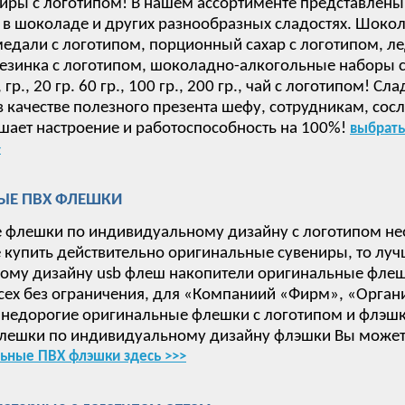
иры с логотипом! В нашем ассортименте представлены
в шоколаде и других разнообразных сладостях. Шокол
дали с логотипом, порционный сахар с логотипом, ле
езинка с логотипом, шоколадно-алкогольные наборы с 
 15, гр., 20 гр. 60 гр., 100 гр., 200 гр., чай с логотип
в качестве полезного презента шефу, сотрудникам, сос
ает настроение и работоспособность на 100%!
выбрать
>
ЫЕ ПВХ ФЛЕШКИ
 флешки по индивидуальному дизайну с логотипом не
е купить действительно оригинальные сувениры, то луч
ому дизайну usb флеш накопители оригинальные флеш
сех без ограничения, для «Компаниий «Фирм», «Орган
недорогие оригинальные флешки с логотипом и флэшки
лешки по индивидуальному дизайну флэшки Вы может
ьные ПВХ флэшки здесь >>>