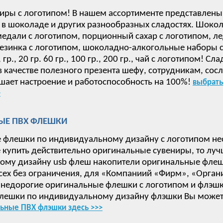
иры с логотипом! В нашем ассортименте представлены
в шоколаде и других разнообразных сладостях. Шокол
дали с логотипом, порционный сахар с логотипом, ле
езинка с логотипом, шоколадно-алкогольные наборы с 
 15, гр., 20 гр. 60 гр., 100 гр., 200 гр., чай с логотип
в качестве полезного презента шефу, сотрудникам, сос
ает настроение и работоспособность на 100%!
выбрать
>
ЫЕ ПВХ ФЛЕШКИ
 флешки по индивидуальному дизайну с логотипом не
е купить действительно оригинальные сувениры, то луч
ому дизайну usb флеш накопители оригинальные флеш
сех без ограничения, для «Компаниий «Фирм», «Орган
недорогие оригинальные флешки с логотипом и флэшки
лешки по индивидуальному дизайну флэшки Вы может
ьные ПВХ флэшки здесь >>>