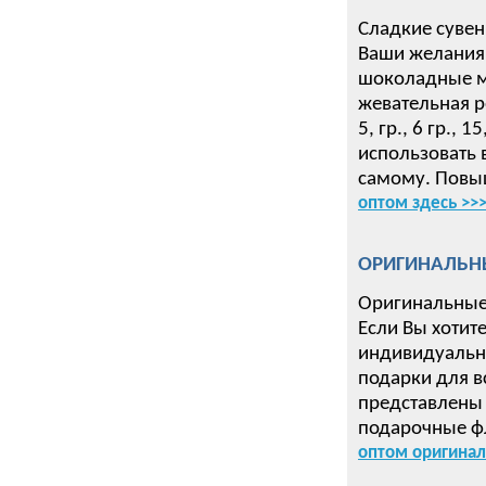
Сладкие сувен
Ваши желания 
шоколадные ме
жевательная р
5, гр., 6 гр.,
использовать 
самому. Повыш
оптом здесь >>
ОРИГИНАЛЬН
Оригинальные
Если Вы хотит
индивидуальн
подарки для в
представлены 
подарочные ф
оптом оригинал