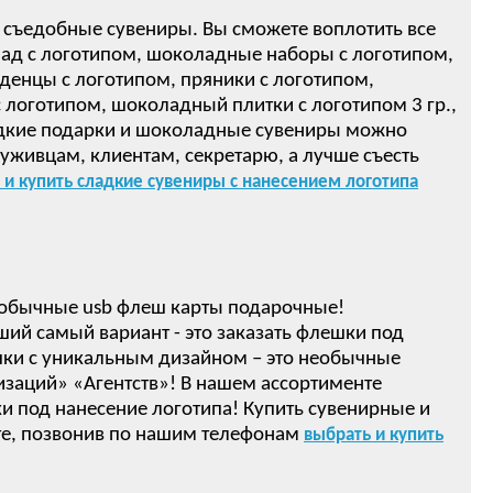
 съедобные сувениры. Вы сможете воплотить все
ад с логотипом, шоколадные наборы с логотипом,
денцы с логотипом, пряники с логотипом,
логотипом, шоколадный плитки с логотипом 3 гр.,
ом! Сладкие подарки и шоколадные сувениры можно
луживцам, клиентам, секретарю, а лучше съесть
 и купить сладкие сувениры с нанесением логотипа
обычные usb флеш карты подарочные!
ший самый вариант - это заказать флешки под
ки с уникальным дизайном – это необычные
изаций» «Агентств»! В нашем ассортименте
 под нанесение логотипа! Купить сувенирные и
е, позвонив по нашим телефонам
выбрать и купить