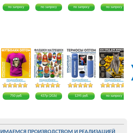
по запросу
по запросу
по запросу
по запросу
подробнее...
подробнее...
подробнее...
подробнее...
17 голосов
20 голосов
24 голоса
22 голоса
750 руб.
437р (2Gb)
1295 руб.
по запросу
НИМАЕМСЯ ПРОИЗВОДСТВОМ И РЕАЛИЗАЦИЕЙ