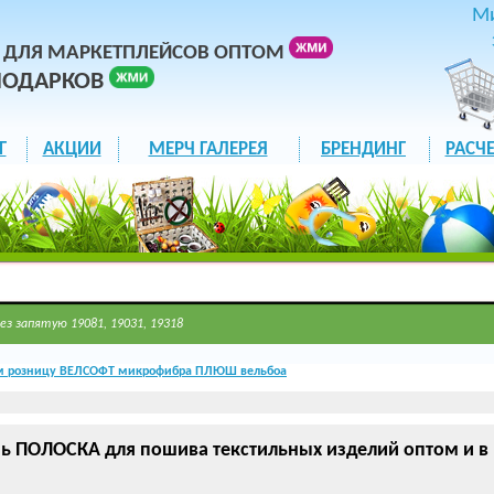
М
 ДЛЯ МАРКЕТПЛЕЙСОВ ОПТОМ
ПОДАРКОВ
Г
АКЦИИ
МЕРЧ ГАЛЕРЕЯ
БРЕНДИНГ
РАСЧЕ
ез запятую 19081, 19031, 19318
м розницу ВЕЛСОФТ микрофибра ПЛЮШ вельбоа
ь ПОЛОСКА для пошива текстильных изделий оптом и в