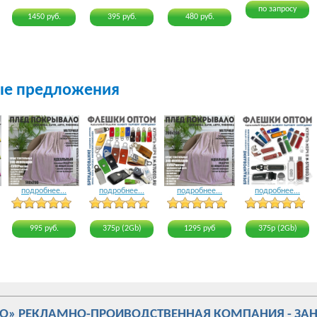
по запросу
1450 руб.
395 руб.
480 руб.
ые предложения
подробнее...
подробнее...
подробнее...
подробнее...
19 голосов
23 голоса
19 голосов
15 голосов
995 руб.
375р (2Gb)
1295 руб
375р (2Gb)
ИО» РЕКЛАМНО-ПРОИВОДСТВЕННАЯ КОМПАНИЯ - ЗА