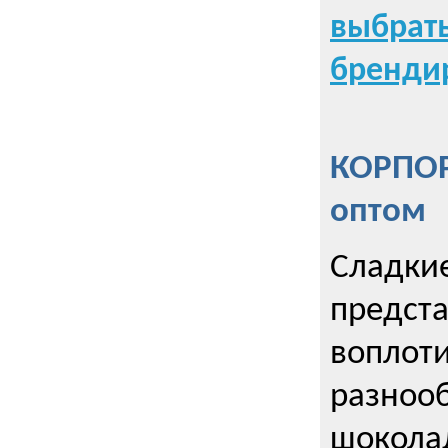
выбрат
бренди
КОРПОР
оптом
Сладкие
предст
воплоти
разнооб
шокола