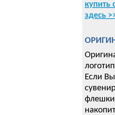
купить 
здесь >
ОРИГИ
Оригин
логоти
Если Вы
сувенир
флешки
накопи