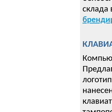
склада 
брендир
КЛАВИА
Компью
Предла
логотип
нанесен
клавиат