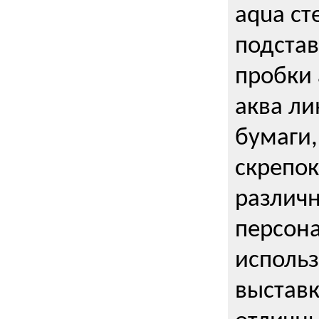
aqua ст
подстав
пробки 
аква ли
бумаги,
скрепо
различ
персона
использ
выставк