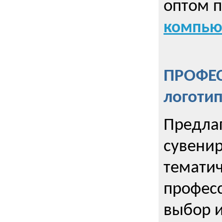
оптом 
компью
ПРОФЕ
логоти
Предла
сувенир
тематич
профес
выбор 