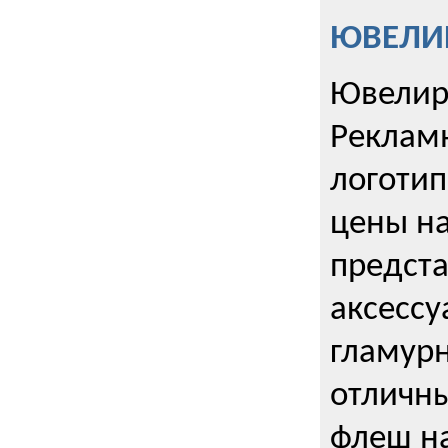
ЮВЕЛИР
Ювелир
Реклам
логотип
цены н
предста
аксессу
гламурн
отличн
флеш на