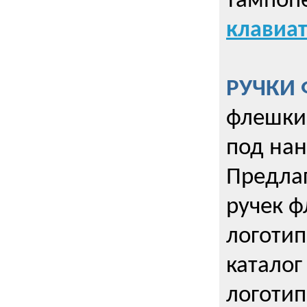
тампопе
клавиат
РУЧКИ 
флешки 
под нан
Предла
ручек ф
логотип
каталог
логотип