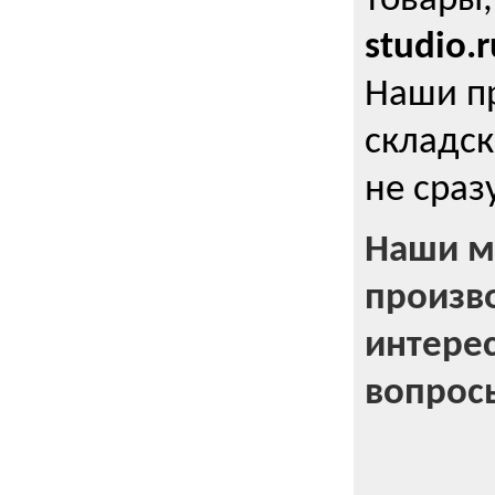
товары,
studio.r
Наши п
складск
не сраз
Наши м
произв
интерес
вопрос