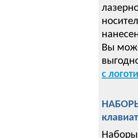
лазерно
носител
нанесен
Вы може
выгодн
с логот
НАБОРЫ
клавиа
Наборы 