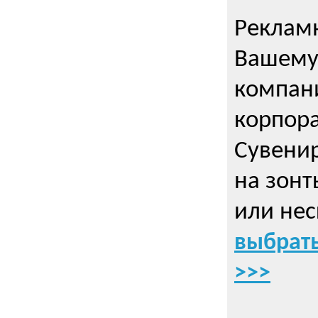
Рекламн
Вашему
компани
корпор
Cувенир
на зонт
или нес
выбрать
>>>