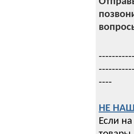
Отправь
позвони
вопрос
----------
----------
----
НЕ НАШ
Если на