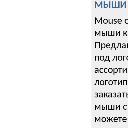
МЫШИ к
Mouse o
мыши к
Предла
под лог
ассорт
логоти
заказа
мыши с
можете 