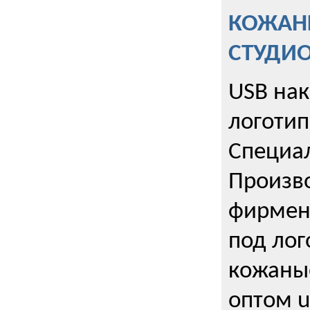
КОЖАНЫ
СТУДИ
USB на
логотип
Специа
Произво
фирмен
под лог
кожаны
оптом u