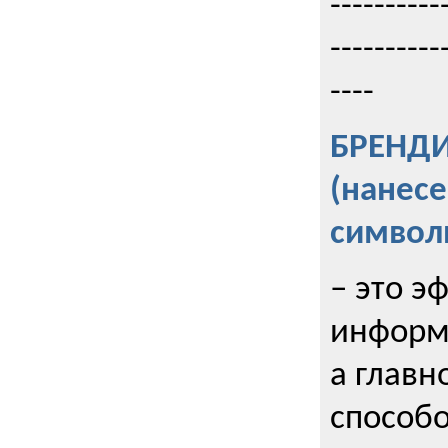
----------
----------
----
БРЕНД
(нанес
символ
– это э
информи
а главн
способо