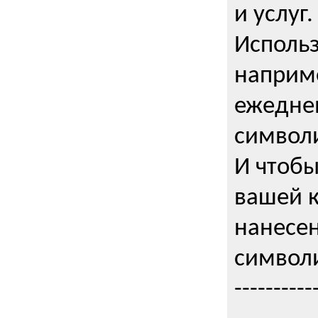
и услуг.
Использ
наприме
ежедне
символи
И чтобы
вашей 
нанесен
символи
----------