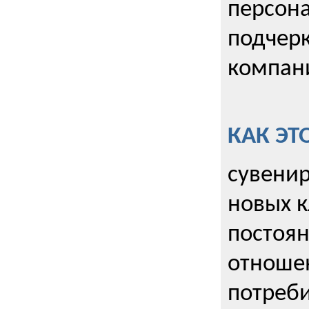
персона
подчерк
компани
КАК ЭТ
сувенир
новых к
постоя
отношен
потреби