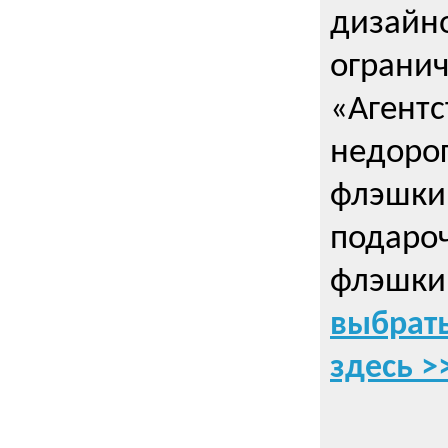
дизайно
ограни
«Агентс
недорог
флэшки 
подаро
флэшки
выбрать
здесь >