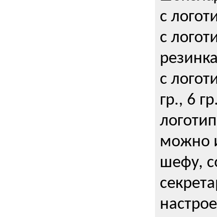
с логот
с логот
резинка
с логот
гр., 6 гр
логоти
можно и
шефу, с
секрета
настрое