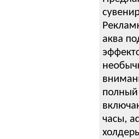
сувени
Реклам
аква п
эффекто
необыч
внимани
полный 
включаю
часы, a
холдеры