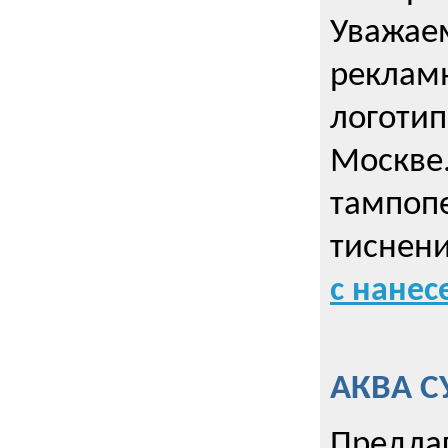
Уважае
реклам
логотип
Москве.
тампопе
тиснен
с нане
АКВА С
Предла