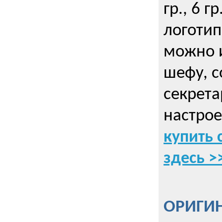
гр., 6 гр
логоти
можно и
шефу, с
секрета
настрое
купить 
здесь >
ОРИГИ