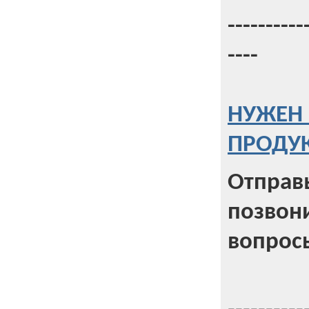
----------
----
НУЖЕН 
ПРОДУК
Отправь
позвони
вопрос