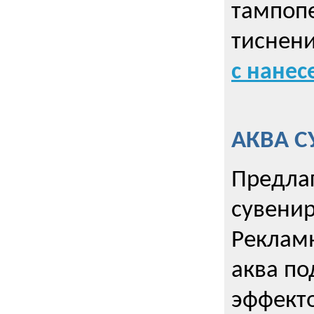
тампопе
тиснен
с нане
АКВА С
Предла
сувени
Реклам
аква п
эффекто