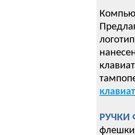
Компью
Предла
логотип
нанесен
клавиат
тампопе
клавиат
РУЧКИ 
флешки 