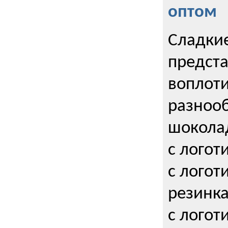
оптом
Сладкие
предст
воплоти
разнооб
шокола
с логот
с логот
резинка
с логот