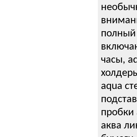
необыч
внимани
полный 
включаю
часы, a
холдеры
aqua ст
подстав
пробки 
аква ли