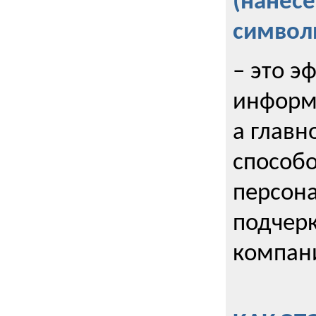
(нанес
символ
– это э
информи
а главн
способо
персона
подчерк
компани