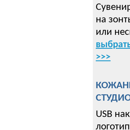
Cувенир
на зонт
или нес
выбрать
>>>
КОЖАНЫ
СТУДИ
USB на
логотип