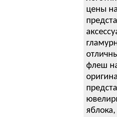
цены н
предста
аксессу
гламурн
отличн
флеш на
оригин
предста
ювелирн
яблока,