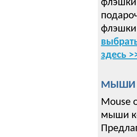
флэшки 
подаро
флэшки
выбрать
здесь >
МЫШИ к
Mouse o
мыши к
Предла