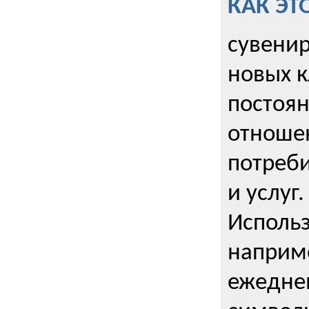
КАК ЭТ
сувенир
новых к
постоя
отношен
потреби
и услуг.
Использ
наприме
ежедне