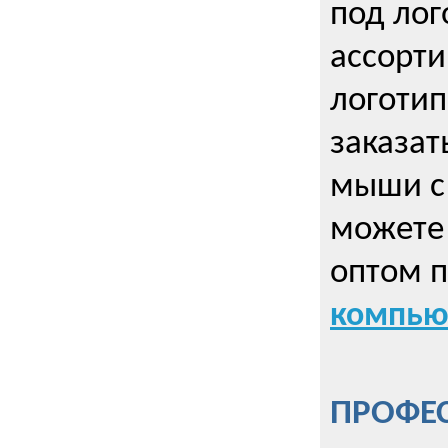
под лог
ассорт
логоти
заказа
мыши с
можете 
оптом 
компью
ПРОФЕ