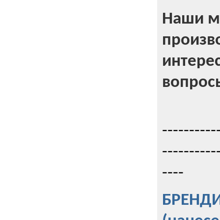
Наши м
произв
интерес
вопрос
----------
----------
----
БРЕНД