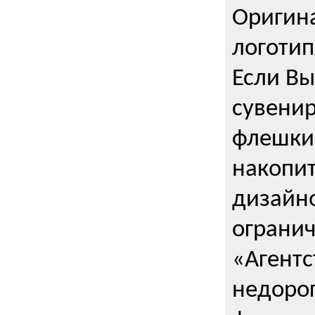
Оригин
логоти
Если Вы
сувенир
флешки
накопи
дизайно
ограни
«Агентс
недорог