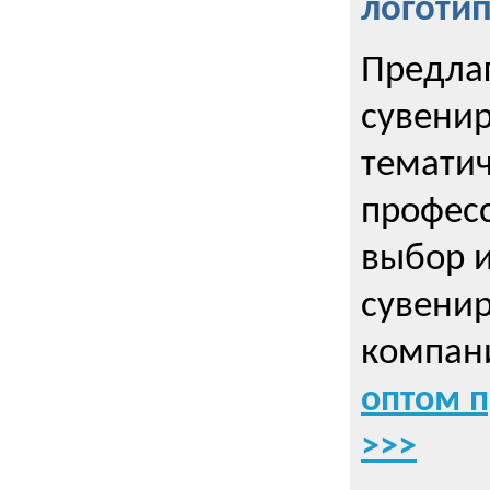
логоти
Предла
сувенир
тематич
профес
выбор 
сувенир
компани
оптом 
>>>