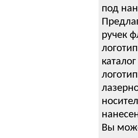
под нан
Предла
ручек ф
логотип
каталог
логотип
лазерно
носител
нанесен
Вы може