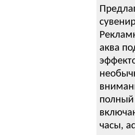
Предла
сувени
Реклам
аква п
эффекто
необыч
внимани
полный 
включаю
часы, a