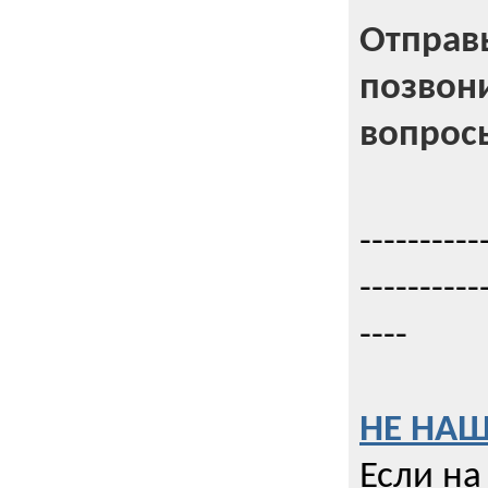
Отправь
позвони
вопрос
----------
----------
----
НЕ НАШ
Если на