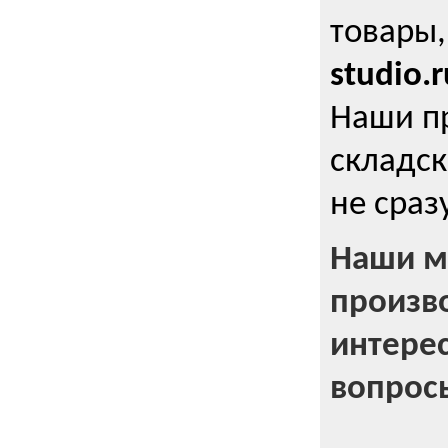
товары,
studio.r
Наши п
складск
не сраз
Наши м
произв
интерес
вопрос