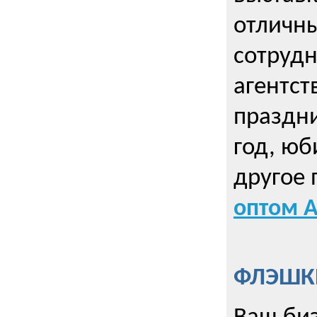
отличны
сотрудн
агентст
праздни
год, юб
другое
оптом А
ФЛЭШКИ