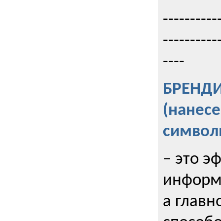
----------
----------
----
БРЕНД
(нанес
символ
– это э
информи
а главн