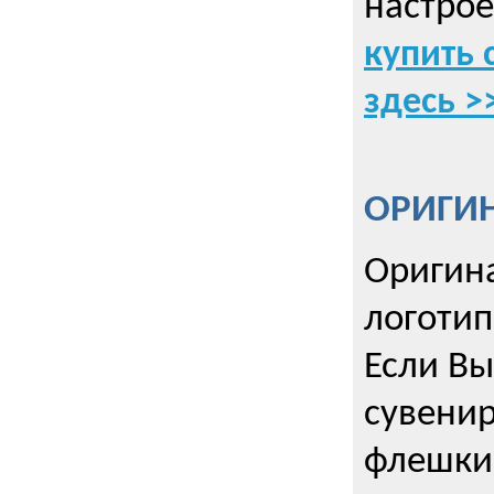
настрое
купить 
здесь >
ОРИГИ
Оригин
логоти
Если Вы
сувенир
флешки