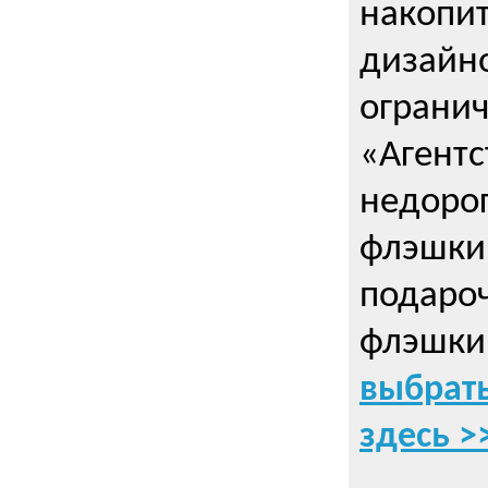
накопи
дизайно
ограни
«Агентс
недорог
флэшки 
подаро
флэшки
выбрать
здесь >