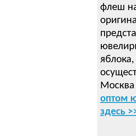
флеш на
оригин
предста
ювелирн
яблока,
осущес
Москва 
оптом 
здесь >