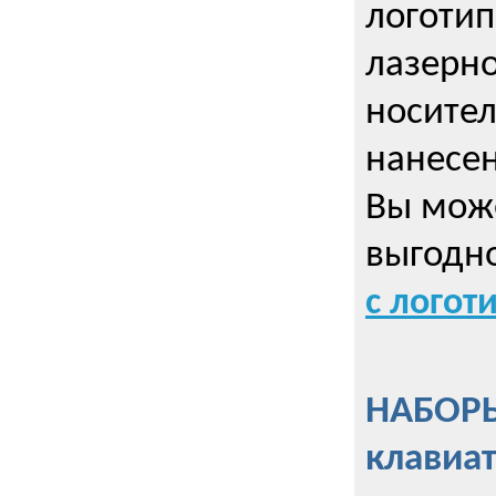
логотип
лазерно
носител
нанесен
Вы може
выгодн
с логот
НАБОРЫ
клавиа