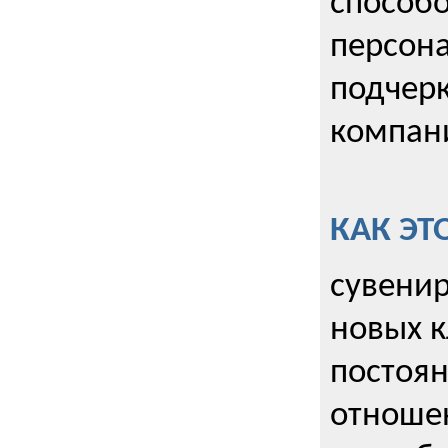
способо
персона
подчерк
компани
КАК ЭТ
сувенир
новых к
постоя
отношен