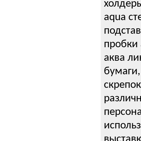
холдеры
aqua ст
подстав
пробки 
аква ли
бумаги,
скрепо
различ
персона
использ
выставк