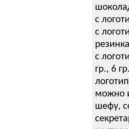
шокола
с логот
с логот
резинка
с логот
гр., 6 гр
логоти
можно и
шефу, с
секрета