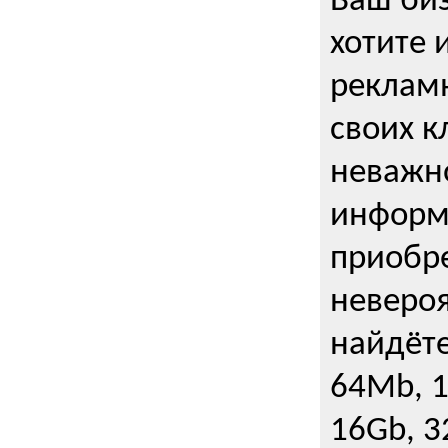
Ваш биз
хотите 
рекламн
своих к
неважно
информ
приобре
неверо
найдёте
64Mb, 1
16Gb, 3