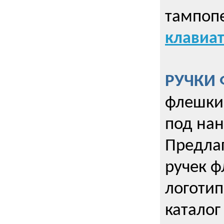
тампопе
клавиат
РУЧКИ 
флешки 
под нан
Предла
ручек ф
логотип
каталог