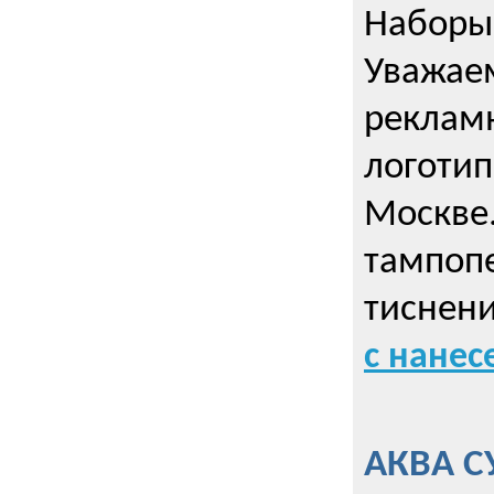
Наборы 
Уважае
реклам
логотип
Москве.
тампопе
тиснен
с нане
АКВА С