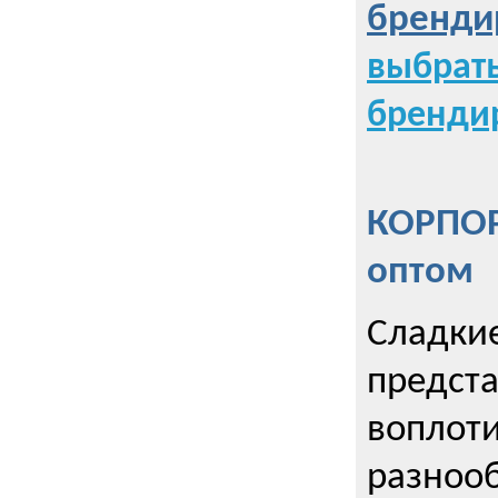
бренди
выбрат
бренди
КОРПОР
оптом
Сладкие
предст
воплоти
разнооб