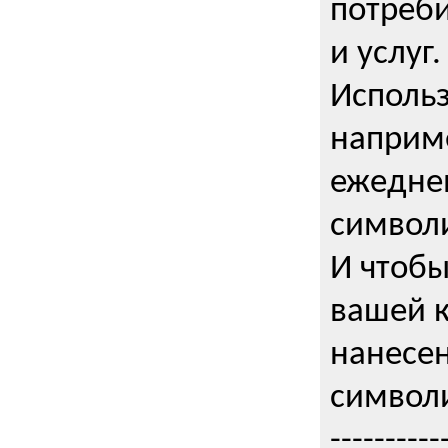
потреби
и услуг.
Использ
наприме
ежедне
символи
И чтобы
вашей 
нанесен
символи
----------