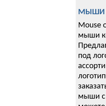
МЫШИ к
Mouse o
мыши к
Предла
под лог
ассорт
логоти
заказа
мыши с