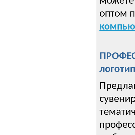
можете 
оптом 
компью
ПРОФЕ
логоти
Предла
сувенир
тематич
профес