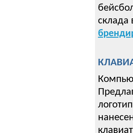
бейсбол
склада 
брендир
КЛАВИА
Компью
Предла
логотип
нанесен
клавиат