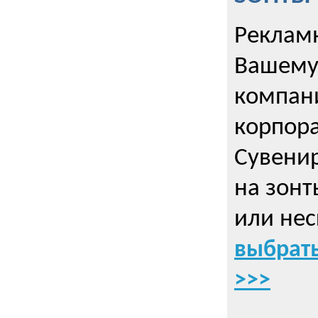
Рекламн
Вашему
компани
корпор
Cувенир
на зонт
или нес
выбрать
>>>