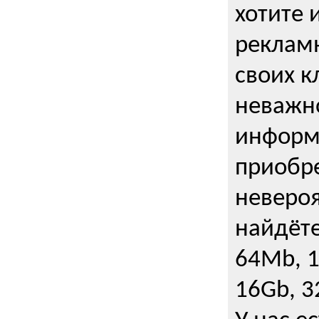
хотите 
рекламн
своих к
неважно
информ
приобре
неверо
найдёте
64Mb, 1
16Gb, 3