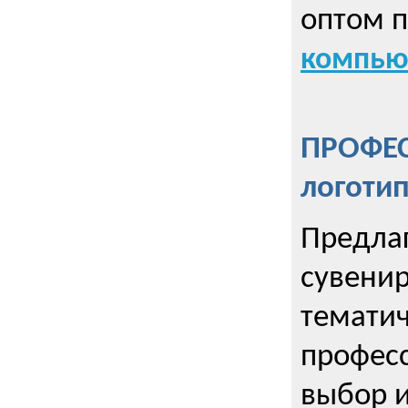
оптом 
компью
ПРОФЕ
логоти
Предла
сувенир
тематич
профес
выбор 