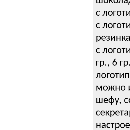
шокола
с логот
с логот
резинка
с логот
гр., 6 гр
логоти
можно и
шефу, с
секрета
настрое