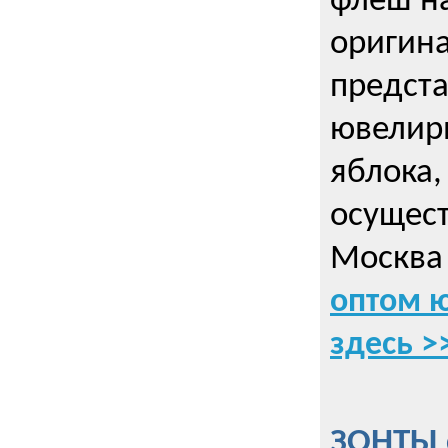
флеш на
оригин
предста
ювелирн
яблока,
осущес
Москва 
оптом 
здесь >
ЗОНТЫ 