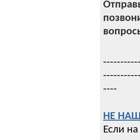
Отправь
позвони
вопрос
----------
----------
----
НЕ НАШ
Если на