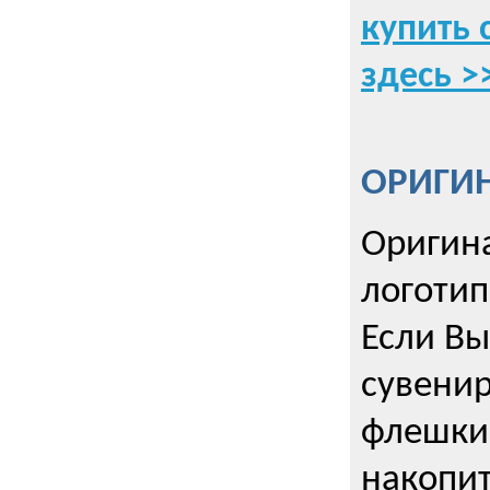
купить 
здесь >
ОРИГИ
Оригин
логоти
Если Вы
сувенир
флешки
накопи