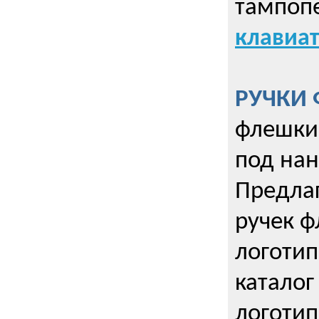
тампопе
клавиат
РУЧКИ 
флешки 
под нан
Предла
ручек ф
логотип
каталог
логотип