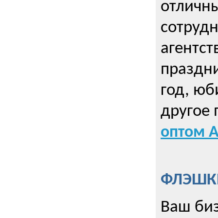
отличны
сотрудн
агентст
праздни
год, юб
другое
оптом А
ФЛЭШКИ
Ваш биз