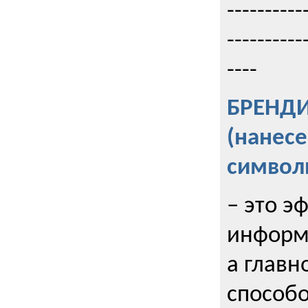
----------
----------
----
БРЕНД
(нанес
символ
– это э
информи
а главн
способо