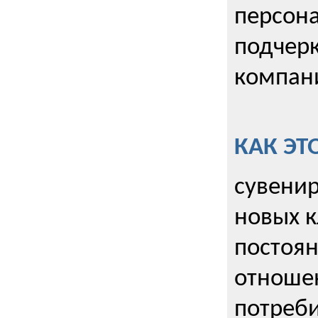
персона
подчерк
компани
КАК ЭТ
сувенир
новых к
постоя
отношен
потреби