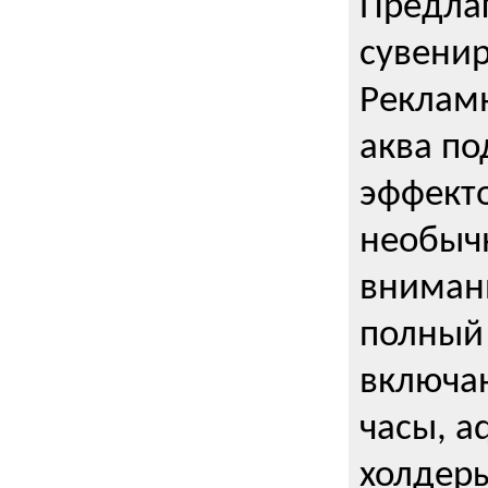
Предла
сувени
Реклам
аква п
эффекто
необыч
внимани
полный 
включаю
часы, a
холдеры