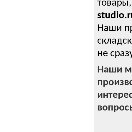
товары,
studio.r
Наши п
складск
не сраз
Наши м
произв
интерес
вопрос