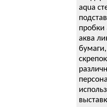
aqua ст
подстав
пробки 
аква ли
бумаги,
скрепо
различ
персона
использ
выставк