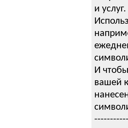
и услуг.
Использ
наприме
ежедне
символи
И чтобы
вашей 
нанесен
символи
----------