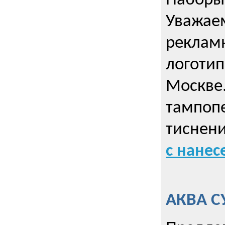
Наборы 
Уважае
реклам
логотип
Москве.
тампопе
тиснен
с нане
АКВА С