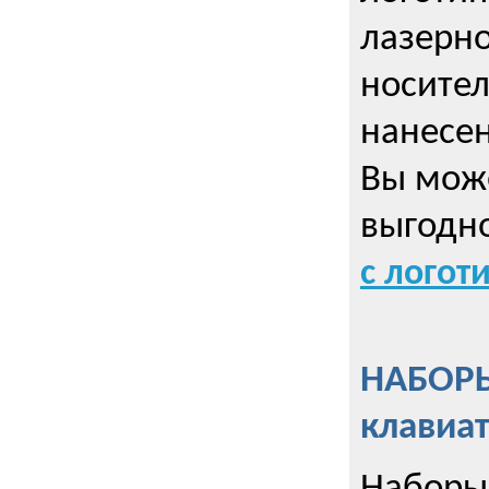
лазерно
носител
нанесен
Вы може
выгодн
с логот
НАБОРЫ
клавиа