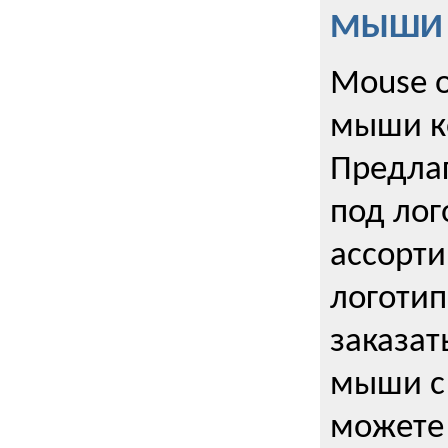
МЫШИ к
Mouse o
мыши к
Предла
под лог
ассорт
логоти
заказа
мыши с
можете 