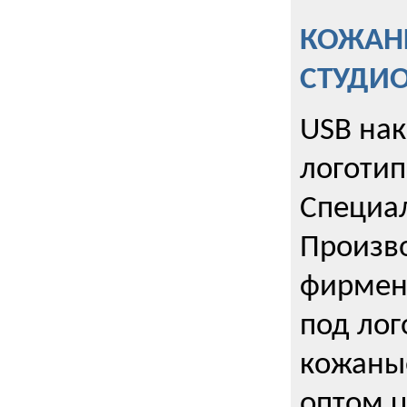
КОЖАНЫ
СТУДИ
USB на
логотип
Специа
Произво
фирмен
под лог
кожаны
оптом u