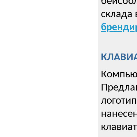
бейсбол
склада 
брендир
КЛАВИА
Компью
Предла
логотип
нанесен
клавиат