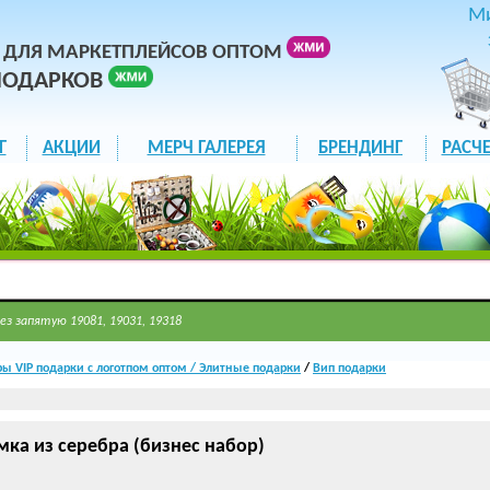
М
 ДЛЯ МАРКЕТПЛЕЙСОВ ОПТОМ
ПОДАРКОВ
Г
АКЦИИ
МЕРЧ ГАЛЕРЕЯ
БРЕНДИНГ
РАСЧЕ
ез запятую 19081, 19031, 19318
ы VIP подарки с логотпом оптом / Элитные подарки
/
Вип подарки
мка из серебра (бизнес набор)