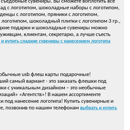
 съедобные сувениры. Вы сможете воплотить все
ад с логотипом, шоколадные наборы с логотипом,
денцы с логотипом, пряники с логотипом,
логотипом, шоколадный плитки с логотипом 3 гр.,
ом! Сладкие подарки и шоколадные сувениры можно
луживцам, клиентам, секретарю, а лучше съесть
 и купить сладкие сувениры с нанесением логотипа
обычные usb флеш карты подарочные!
ший самый вариант - это заказать флешки под
ки с уникальным дизайном – это необычные
изаций» «Агентств»! В нашем ассортименте
 под нанесение логотипа! Купить сувенирные и
е, позвонив по нашим телефонам
выбрать и купить