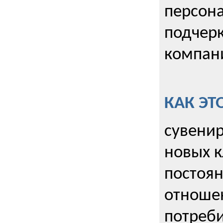
персона
подчерк
компани
КАК ЭТ
сувенир
новых к
постоя
отношен
потреби