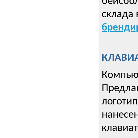
бейсбол
склада 
брендир
КЛАВИА
Компью
Предла
логотип
нанесен
клавиат