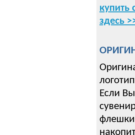
купить 
здесь >
ОРИГИ
Оригин
логоти
Если Вы
сувенир
флешки
накопи