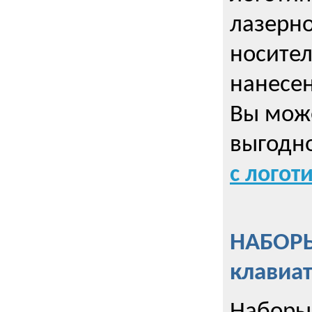
лазерно
носител
нанесен
Вы може
выгодн
с логот
НАБОРЫ
клавиа