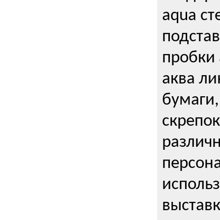
aqua ст
подстав
пробки 
аква ли
бумаги,
скрепо
различ
персона
использ
выставк