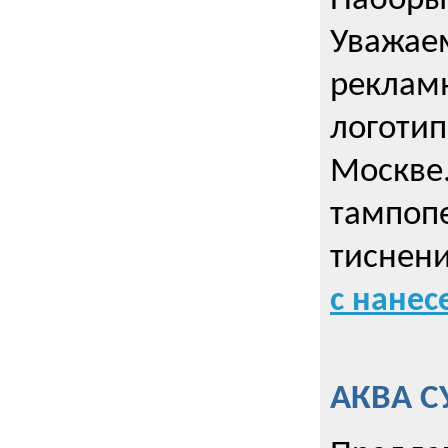
Наборы 
Уважае
реклам
логотип
Москве.
тампопе
тиснен
с нане
АКВА С