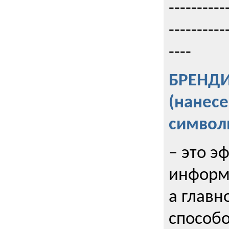
----------
----------
----
БРЕНД
(нанес
символ
– это э
информи
а главн
способо