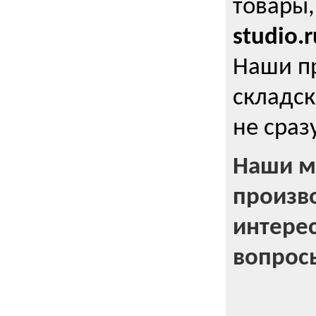
товары,
studio.r
Наши п
складск
не сраз
Наши м
произв
интерес
вопрос