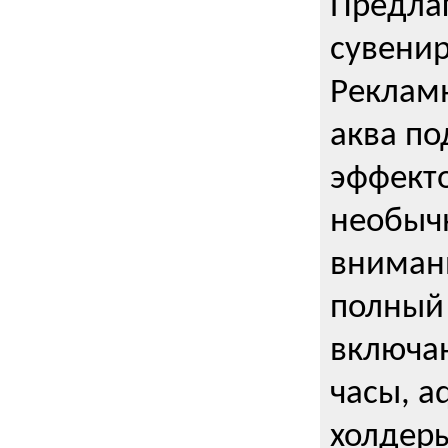
Предла
сувени
Реклам
аква п
эффекто
необыч
внимани
полный 
включаю
часы, a
холдеры