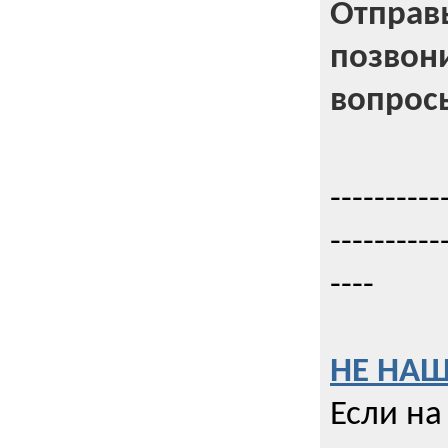
Отправь
позвони
вопрос
----------
----------
----
НЕ НАШ
Если на