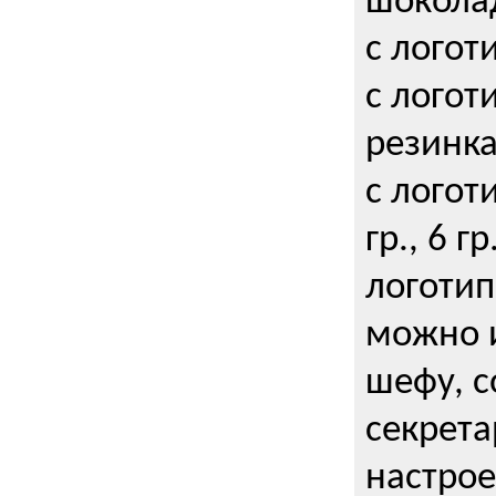
шокола
с логот
с логот
резинка
с логот
гр., 6 гр
логоти
можно и
шефу, с
секрета
настрое