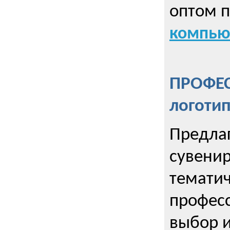
оптом 
компью
ПРОФЕ
логоти
Предла
сувенир
тематич
профес
выбор 