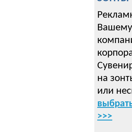
Рекламн
Вашему
компани
корпор
Cувенир
на зонт
или нес
выбрать
>>>