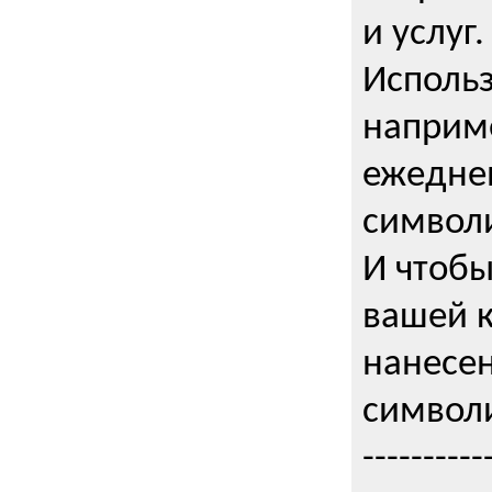
и услуг.
Использ
наприме
ежедне
символи
И чтобы
вашей 
нанесен
символи
----------