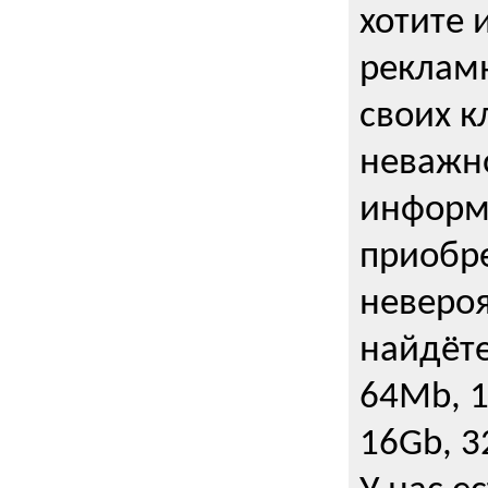
хотите 
рекламн
своих к
неважно
информ
приобре
неверо
найдёте
64Mb, 1
16Gb, 3