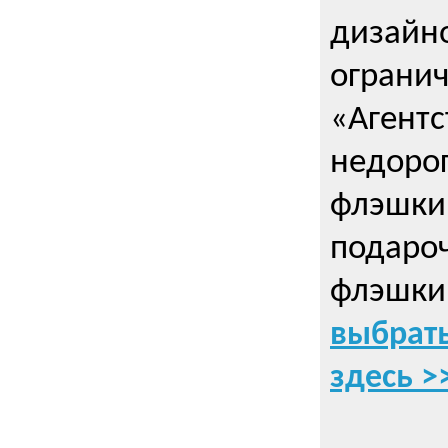
дизайно
ограни
«Агентс
недорог
флэшки 
подаро
флэшки
выбрать
здесь >