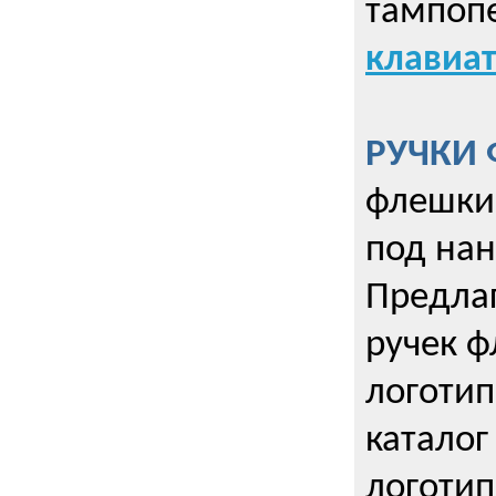
тампопе
клавиат
РУЧКИ 
флешки 
под нан
Предла
ручек ф
логотип
каталог
логотип