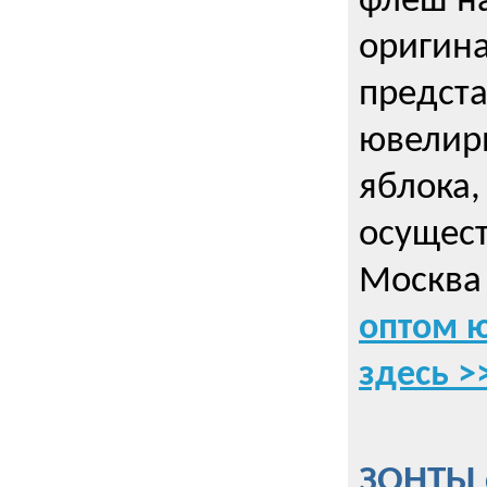
флеш на
оригин
предста
ювелирн
яблока,
осущес
Москва 
оптом 
здесь >
ЗОНТЫ 