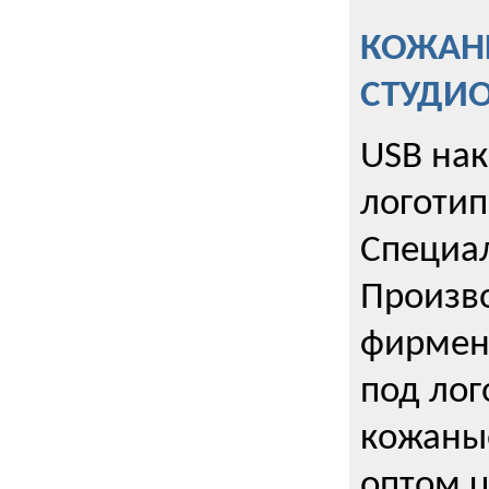
КОЖАНЫ
СТУДИ
USB на
логотип
Специа
Произво
фирмен
под лог
кожаны
оптом u