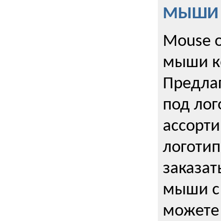
МЫШИ к
Mouse o
мыши к
Предла
под лог
ассорт
логоти
заказа
мыши с
можете 