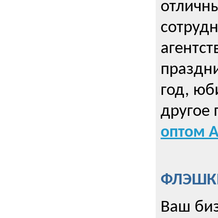
отличны
сотрудн
агентст
праздни
год, юб
другое
оптом А
ФЛЭШКИ
Ваш биз