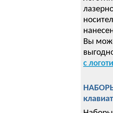
лазерно
носител
нанесен
Вы може
выгодн
с логот
НАБОРЫ
клавиа