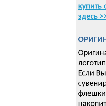
купить 
здесь >
ОРИГИ
Оригин
логоти
Если Вы
сувенир
флешки
накопи