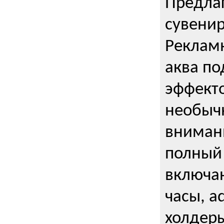
Предла
сувени
Реклам
аква п
эффекто
необыч
внимани
полный 
включаю
часы, a
холдеры