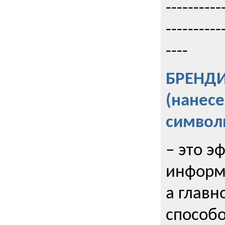
----------
----------
----
БРЕНД
(нанес
символ
– это э
информи
а главн
способо