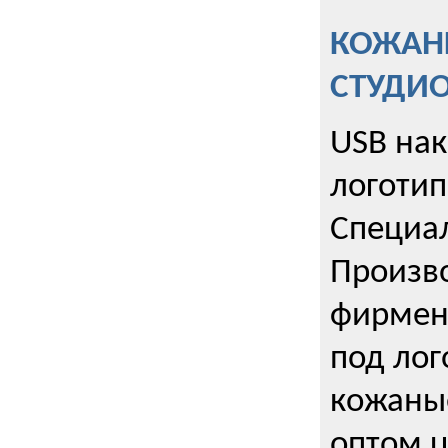
КОЖАНЫ
СТУДИ
USB на
логотип
Специа
Произво
фирмен
под лог
кожаны
оптом u