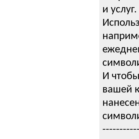
и услуг.
Использ
наприме
ежедне
символи
И чтобы
вашей 
нанесен
символи
----------