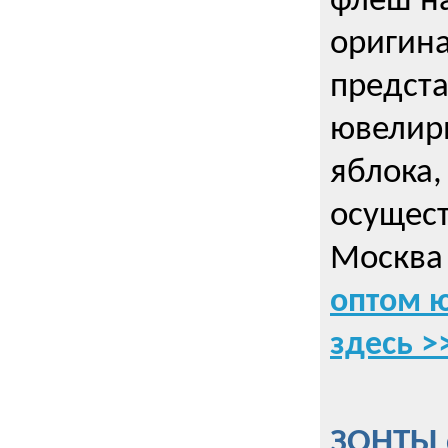
флеш на
оригин
предста
ювелирн
яблока,
осущес
Москва 
оптом 
здесь >
ЗОНТЫ 