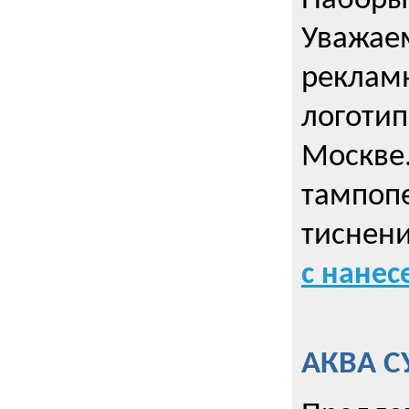
Наборы 
Уважае
реклам
логотип
Москве.
тампопе
тиснен
с нане
АКВА С