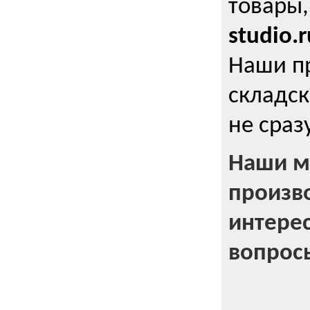
товары,
studio.r
Наши п
складск
не сраз
Наши м
произв
интерес
вопрос