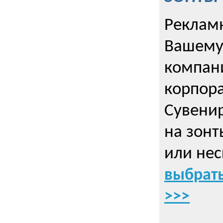
Рекламн
Вашему
компани
корпор
Cувенир
на зонт
или нес
выбрать
>>>