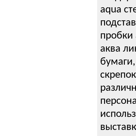
aqua ст
подстав
пробки 
аква ли
бумаги,
скрепо
различ
персона
использ
выставк