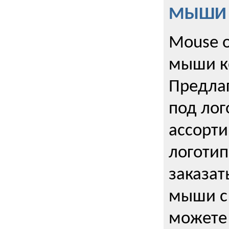
МЫШИ к
Mouse o
мыши к
Предла
под лог
ассорт
логоти
заказа
мыши с
можете 