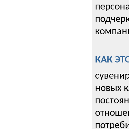
персона
подчерк
компани
КАК ЭТ
сувенир
новых к
постоя
отношен
потреби