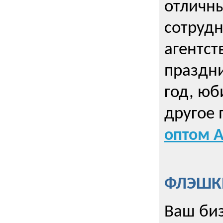
отличны
сотрудн
агентст
праздни
год, юб
другое
оптом А
ФЛЭШКИ
Ваш биз