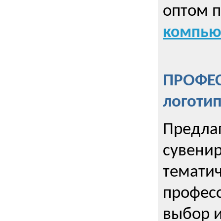
оптом 
компью
ПРОФЕ
логоти
Предла
сувенир
тематич
профес
выбор 