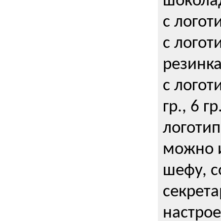
шокола
с логот
с логот
резинка
с логот
гр., 6 гр
логоти
можно и
шефу, с
секрета
настрое