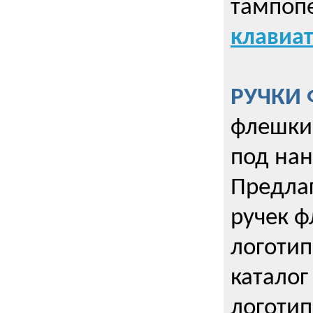
тампопе
клавиат
РУЧКИ 
флешки 
под нан
Предла
ручек ф
логотип
каталог
логотип