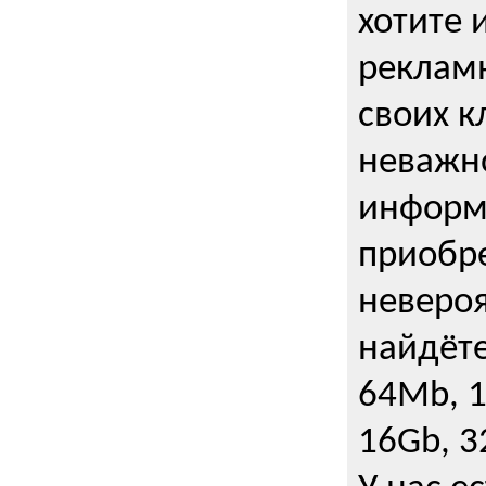
хотите 
рекламн
своих к
неважно
информ
приобре
неверо
найдёте
64Mb, 1
16Gb, 3