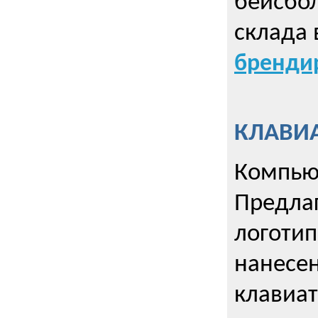
бейсбол
склада 
брендир
КЛАВИА
Компью
Предла
логотип
нанесен
клавиат