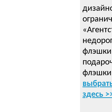
дизайно
ограни
«Агентс
недорог
флэшки 
подаро
флэшки
выбрать
здесь >