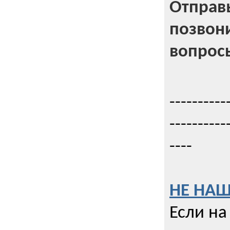
Отправь
позвони
вопрос
----------
----------
----
НЕ НАШ
Если на