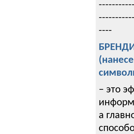
----------
----------
----
БРЕНД
(нанес
символ
– это э
информи
а главн
способо