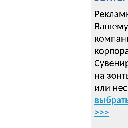
Рекламн
Вашему
компани
корпор
Cувенир
на зонт
или нес
выбрать
>>>