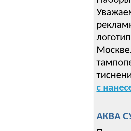
Наборы 
Уважае
реклам
логотип
Москве.
тампопе
тиснен
с нане
АКВА С