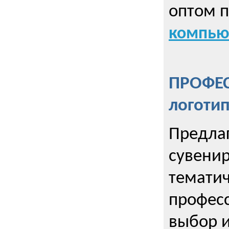
оптом 
компью
ПРОФЕ
логоти
Предла
сувенир
тематич
профес
выбор 