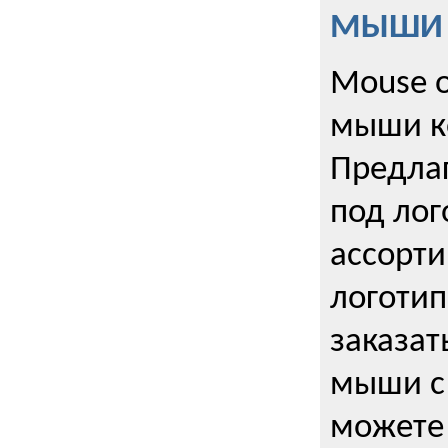
МЫШИ к
Mouse o
мыши к
Предла
под лог
ассорт
логоти
заказа
мыши с
можете 