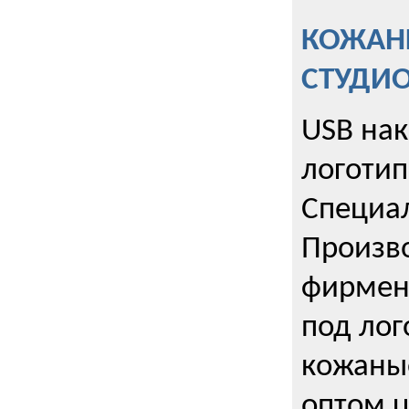
КОЖАНЫ
СТУДИ
USB на
логотип
Специа
Произво
фирмен
под лог
кожаны
оптом u