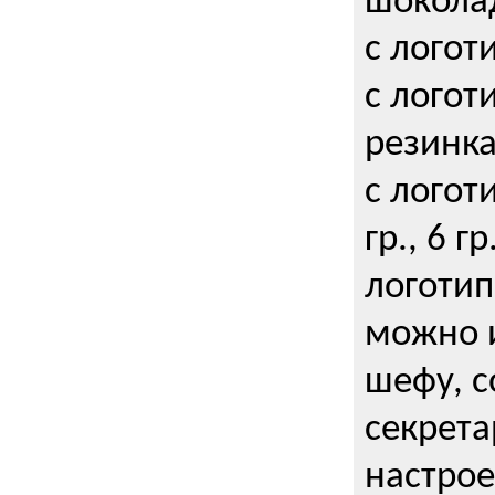
шокола
с логот
с логот
резинка
с логот
гр., 6 гр
логоти
можно и
шефу, с
секрета
настрое