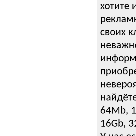
хотите 
рекламн
своих к
неважно
информ
приобре
неверо
найдёте
64Mb, 1
16Gb, 3