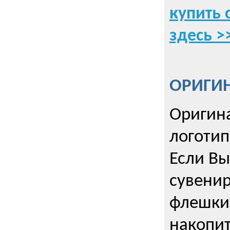
купить 
здесь >
ОРИГИ
Оригин
логоти
Если Вы
сувенир
флешки
накопи