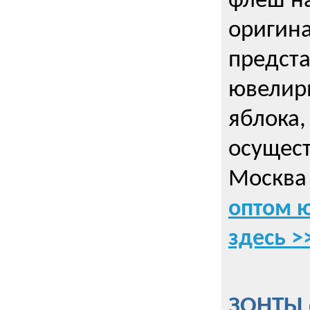
флеш на
оригин
предста
ювелирн
яблока,
осущес
Москва 
оптом 
здесь >
ЗОНТЫ 