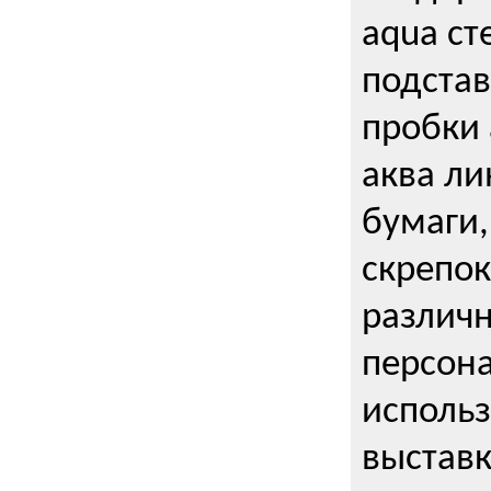
aqua ст
подстав
пробки 
аква ли
бумаги,
скрепо
различ
персона
использ
выставк