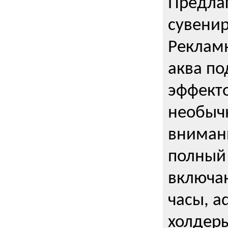
Предла
сувени
Реклам
аква п
эффекто
необыч
внимани
полный 
включаю
часы, a
холдеры