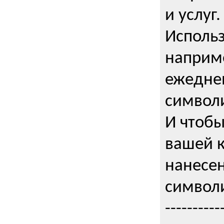
и услуг.
Использ
наприме
ежедне
символи
И чтобы
вашей 
нанесен
символи
----------