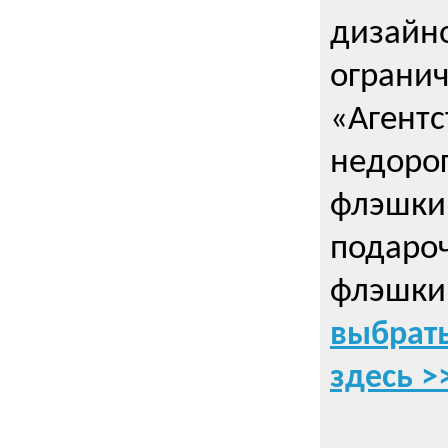
дизайно
ограни
«Агентс
недорог
флэшки 
подаро
флэшки
выбрать
здесь >