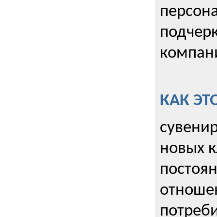
персона
подчерк
компани
КАК ЭТ
сувенир
новых к
постоя
отношен
потреби