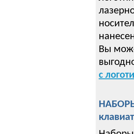
лазерно
носител
нанесен
Вы може
выгодн
с логот
НАБОРЫ
клавиа