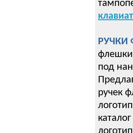
тампопе
клавиат
РУЧКИ 
флешки 
под нан
Предла
ручек ф
логотип
каталог
логотип