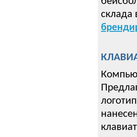
бейсбол
склада 
брендир
КЛАВИА
Компью
Предла
логотип
нанесен
клавиат