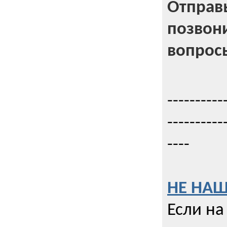
Отправь
позвони
вопрос
----------
----------
----
НЕ НАШ
Если на