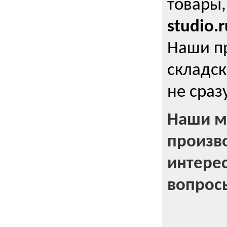
товары,
studio.r
Наши п
складск
не сраз
Наши м
произв
интерес
вопрос