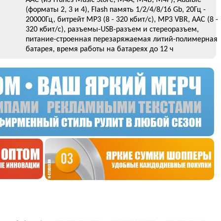
AAC (из iTunes Music Store, M4A, M4B, M4P), Audible
(форматы 2, 3 и 4), Flash память 1/2/4/8/16 Gb, 20Гц -
20000Гц, битрейт MP3 (8 - 320 кбит/с), MP3 VBR, AAC (8 -
320 кбит/с), разъемы-USB-разъем и стереоразъем,
питание-строенная перезаряжаемая литий-полимерная
батарея, время работы на батареях до 12 ч