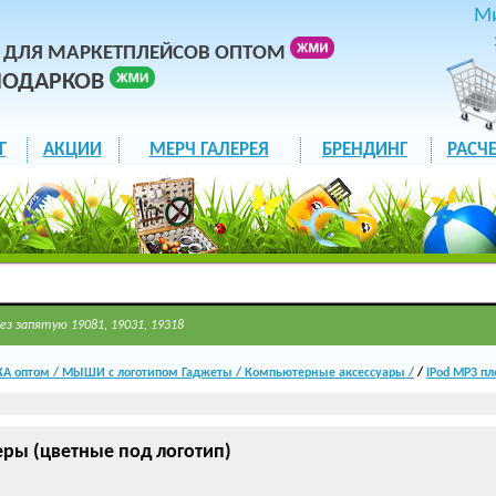
М
 ДЛЯ МАРКЕТПЛЕЙСОВ ОПТОМ
ПОДАРКОВ
Г
АКЦИИ
МЕРЧ ГАЛЕРЕЯ
БРЕНДИНГ
РАСЧЕ
ез запятую 19081, 19031, 19318
А оптом / МЫШИ с логотипом Гаджеты / Компьютерные аксессуары /
/
IPod MP3 пл
еры (цветные под логотип)