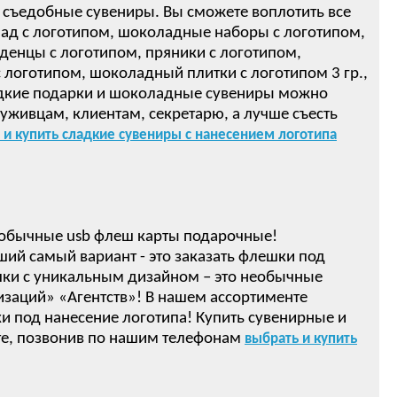
 съедобные сувениры. Вы сможете воплотить все
ад с логотипом, шоколадные наборы с логотипом,
денцы с логотипом, пряники с логотипом,
логотипом, шоколадный плитки с логотипом 3 гр.,
ом! Сладкие подарки и шоколадные сувениры можно
луживцам, клиентам, секретарю, а лучше съесть
 и купить сладкие сувениры с нанесением логотипа
обычные usb флеш карты подарочные!
ший самый вариант - это заказать флешки под
ки с уникальным дизайном – это необычные
изаций» «Агентств»! В нашем ассортименте
 под нанесение логотипа! Купить сувенирные и
е, позвонив по нашим телефонам
выбрать и купить