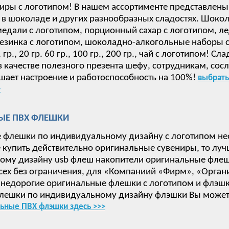
иры с логотипом! В нашем ассортименте представлены
в шоколаде и других разнообразных сладостях. Шокол
дали с логотипом, порционный сахар с логотипом, ле
езинка с логотипом, шоколадно-алкогольные наборы с 
 15, гр., 20 гр. 60 гр., 100 гр., 200 гр., чай с логотип
в качестве полезного презента шефу, сотрудникам, сос
ает настроение и работоспособность на 100%!
выбрать
>
ЫЕ ПВХ ФЛЕШКИ
 флешки по индивидуальному дизайну с логотипом не
е купить действительно оригинальные сувениры, то луч
ому дизайну usb флеш накопители оригинальные флеш
сех без ограничения, для «Компаниий «Фирм», «Орган
недорогие оригинальные флешки с логотипом и флэшки
лешки по индивидуальному дизайну флэшки Вы может
ьные ПВХ флэшки здесь >>>