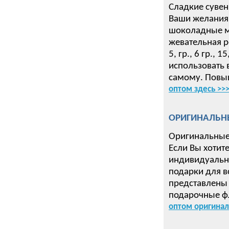
Сладкие сувен
Ваши желания 
шоколадные ме
жевательная р
5, гр., 6 гр.,
использовать 
самому. Повыш
оптом здесь >>
ОРИГИНАЛЬН
Оригинальные
Если Вы хотит
индивидуальн
подарки для в
представлены 
подарочные ф
оптом оригинал