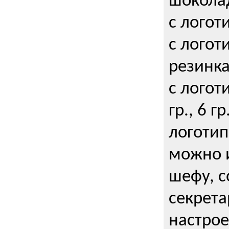
шокола
с логот
с логот
резинка
с логот
гр., 6 гр
логоти
можно и
шефу, с
секрета
настрое