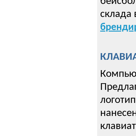
бейсбол
склада 
брендир
КЛАВИА
Компью
Предла
логотип
нанесен
клавиат