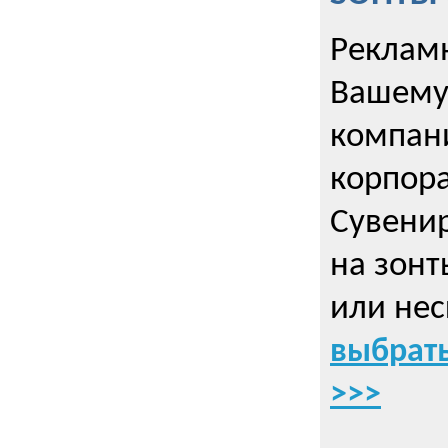
Рекламн
Вашему
компани
корпор
Cувенир
на зонт
или нес
выбрать
>>>