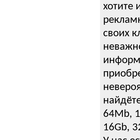
хотите 
рекламн
своих к
неважно
информ
приобре
неверо
найдёте
64Mb, 1
16Gb, 3