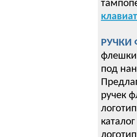
тампопе
клавиат
РУЧКИ 
флешки 
под нан
Предла
ручек ф
логотип
каталог
логотип