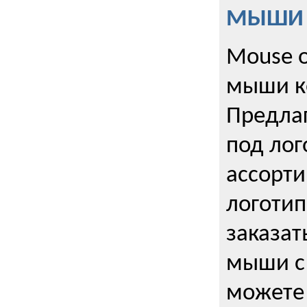
МЫШИ к
Mouse o
мыши к
Предла
под лог
ассорт
логоти
заказа
мыши с
можете 