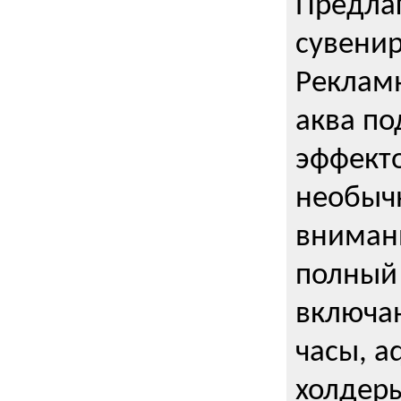
Предла
сувени
Реклам
аква п
эффекто
необыч
внимани
полный 
включаю
часы, a
холдеры