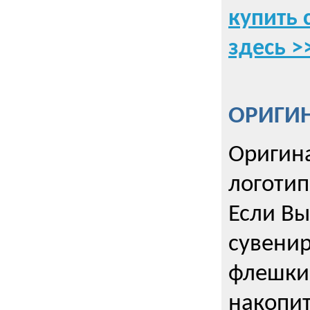
купить 
здесь >
ОРИГИ
Оригин
логоти
Если Вы
сувенир
флешки
накопи