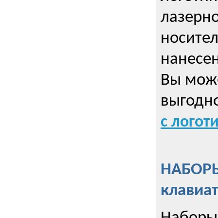
лазерно
носител
нанесен
Вы може
выгодн
с логот
НАБОРЫ
клавиа