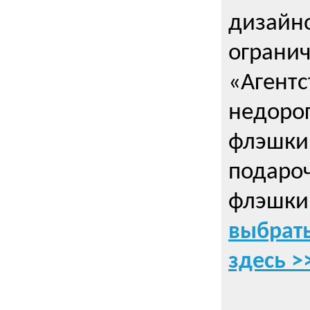
дизайно
ограни
«Агентс
недорог
флэшки 
подаро
флэшки
выбрать
здесь >