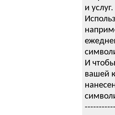
и услуг.
Использ
наприме
ежедне
символи
И чтобы
вашей 
нанесен
символи
----------