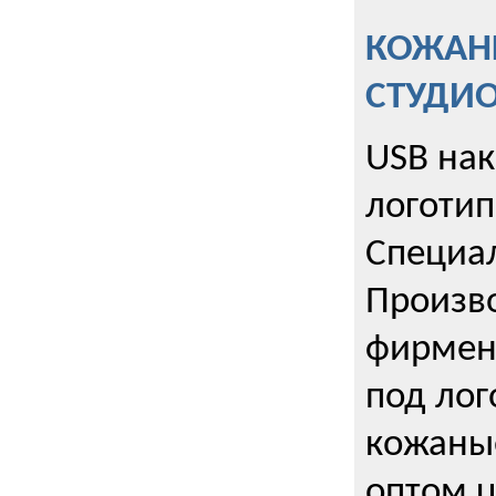
КОЖАНЫ
СТУДИ
USB на
логотип
Специа
Произво
фирмен
под лог
кожаны
оптом u