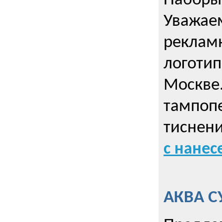
Наборы 
Уважае
реклам
логотип
Москве.
тампопе
тиснен
с нане
АКВА С