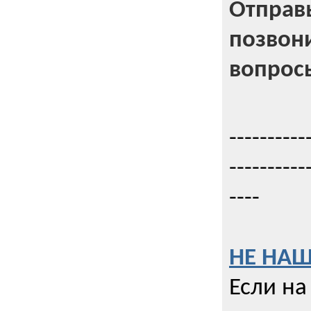
Отправь
позвони
вопрос
----------
----------
----
НЕ НАШ
Если на