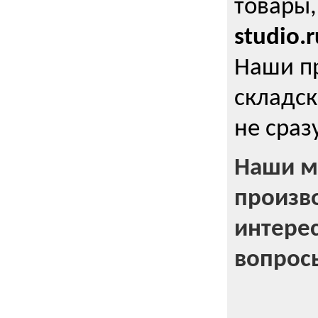
товары,
studio.r
Наши п
складск
не сраз
Наши м
произв
интерес
вопрос