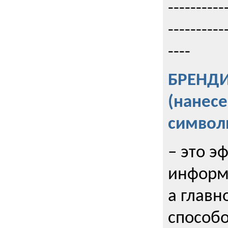
----------
----------
----
БРЕНД
(нанес
символ
– это э
информи
а главн
способо