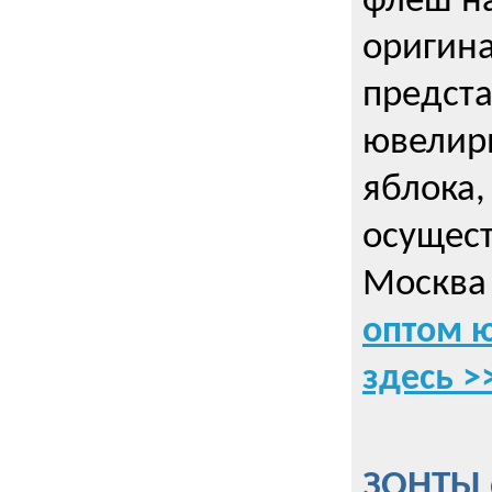
флеш на
оригин
предста
ювелирн
яблока,
осущес
Москва 
оптом 
здесь >
ЗОНТЫ 