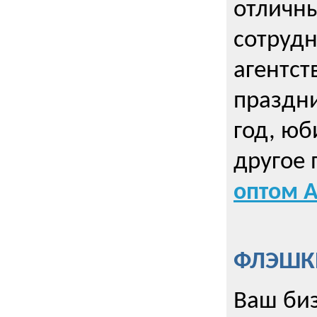
отличны
сотрудн
агентст
праздни
год, юб
другое
оптом А
ФЛЭШКИ
Ваш биз