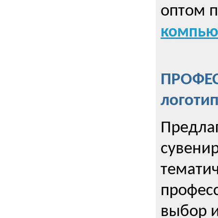
оптом 
компью
ПРОФЕ
логоти
Предла
сувенир
тематич
профес
выбор 