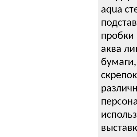
aqua ст
подстав
пробки 
аква ли
бумаги,
скрепо
различ
персона
использ
выставк