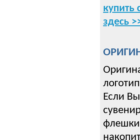
купить 
здесь >
ОРИГИ
Оригин
логоти
Если Вы
сувенир
флешки
накопи