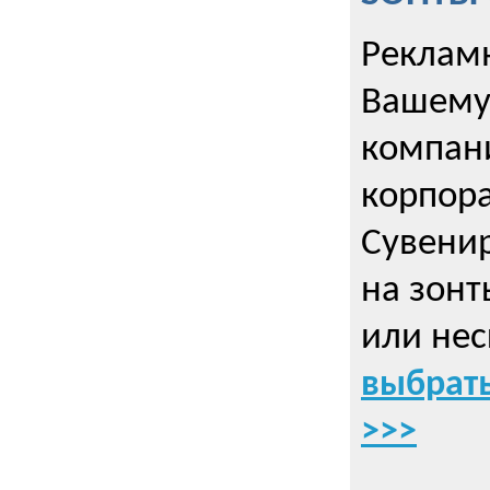
Рекламн
Вашему
компани
корпор
Cувенир
на зонт
или нес
выбрать
>>>