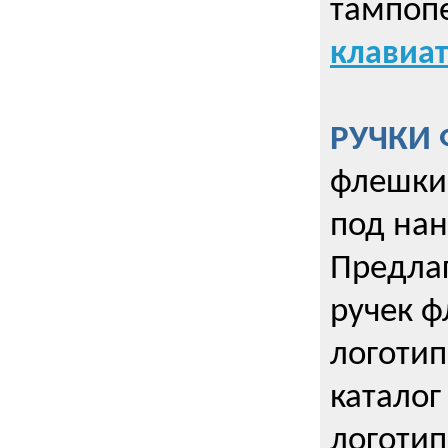
тампопе
клавиат
РУЧКИ 
флешки 
под нан
Предла
ручек ф
логотип
каталог
логотип