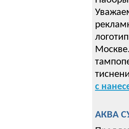
Наборы 
Уважае
реклам
логотип
Москве.
тампопе
тиснен
с нане
АКВА С