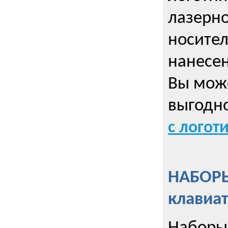
лазерно
носител
нанесен
Вы може
выгодн
с логот
НАБОРЫ
клавиа