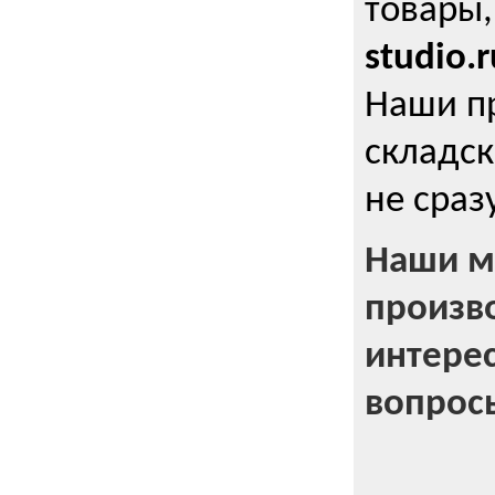
товары,
studio.r
Наши п
складск
не сраз
Наши м
произв
интерес
вопрос