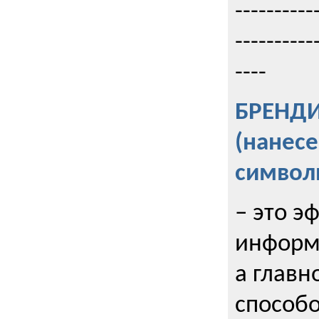
----------
----------
----
БРЕНД
(нанес
символ
– это э
информи
а главн
способо