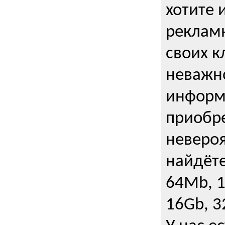
хотите 
рекламн
своих к
неважно
информ
приобре
неверо
найдёте
64Mb, 1
16Gb, 3