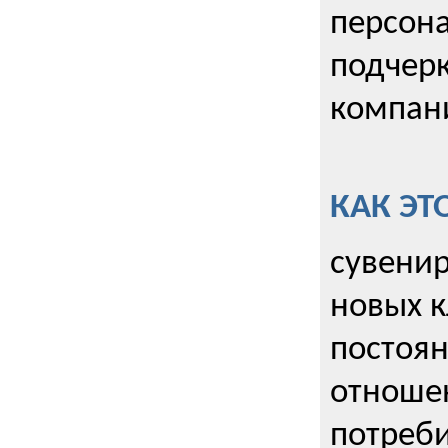
персона
подчерк
компани
КАК ЭТ
сувенир
новых к
постоя
отношен
потреби