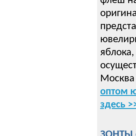
флеш на
оригин
предста
ювелирн
яблока,
осущес
Москва 
оптом 
здесь >
ЗОНТЫ 