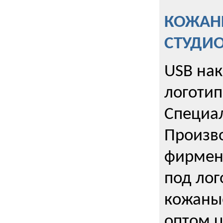
КОЖАНЫ
СТУДИ
USB на
логотип
Специа
Произво
фирмен
под лог
кожаны
оптом u