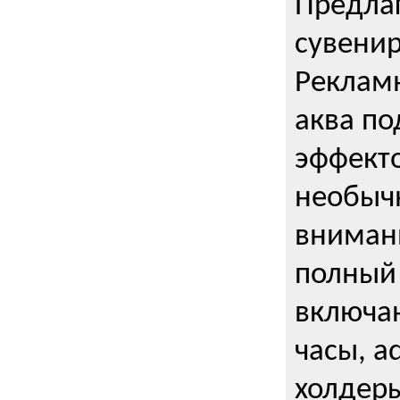
Предла
сувени
Реклам
аква п
эффекто
необыч
внимани
полный 
включаю
часы, a
холдеры