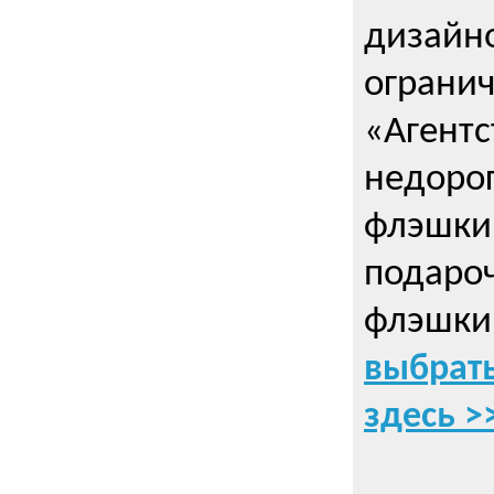
дизайно
ограни
«Агентс
недорог
флэшки 
подаро
флэшки
выбрать
здесь >