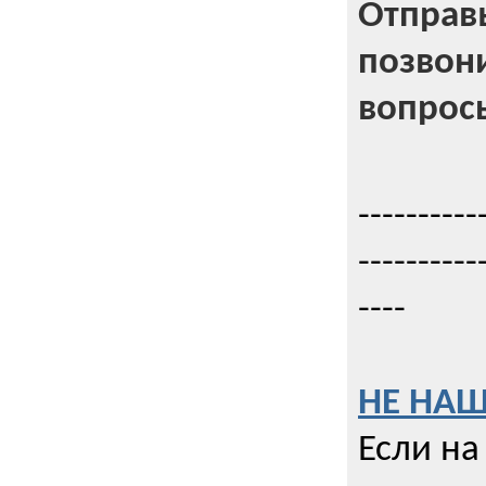
Отправь
позвони
вопрос
----------
----------
----
НЕ НАШ
Если на