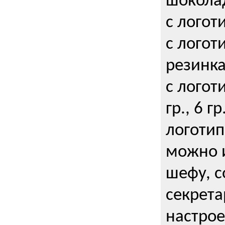
шокола
с логот
с логот
резинка
с логот
гр., 6 гр
логоти
можно и
шефу, с
секрета
настрое