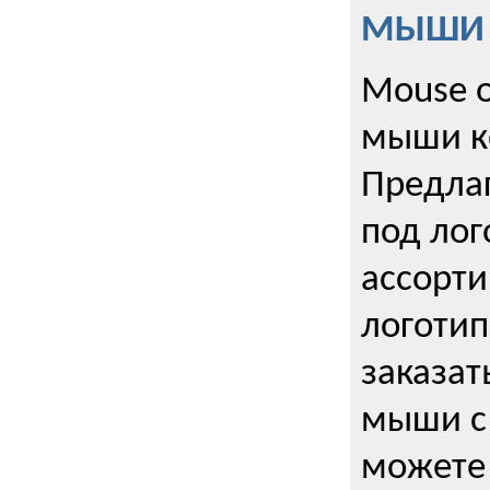
МЫШИ к
Mouse o
мыши к
Предла
под лог
ассорт
логоти
заказа
мыши с
можете 