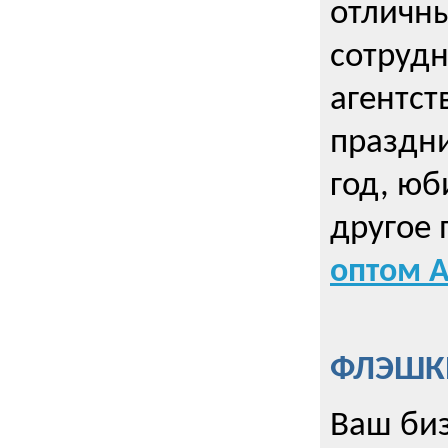
отличны
сотрудн
агентст
праздни
год, юб
другое
оптом А
ФЛЭШКИ
Ваш биз