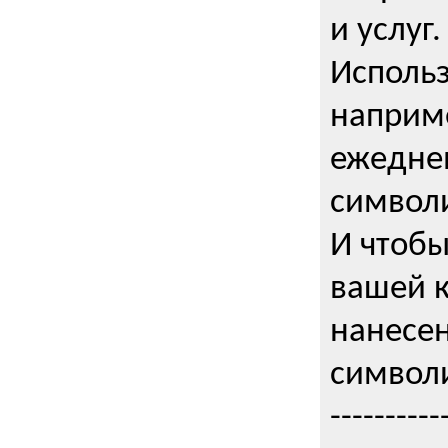
и услуг.
Использ
наприме
ежедне
символи
И чтобы
вашей 
нанесен
символи
----------