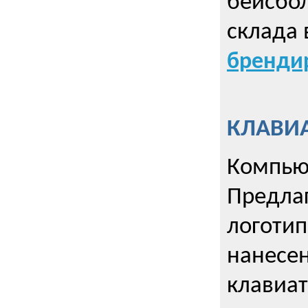
бейсбол
склада 
брендир
КЛАВИА
Компью
Предла
логотип
нанесен
клавиат