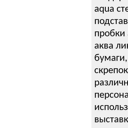
aqua ст
подстав
пробки 
аква ли
бумаги,
скрепо
различ
персона
использ
выставк