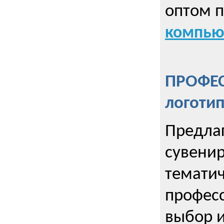
оптом 
компью
ПРОФЕ
логоти
Предла
сувенир
тематич
профес
выбор 