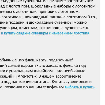
 съедобные сувениры. Вы сможете воплотить все
ад с логотипом, шоколадные наборы с логотипом,
денцы с логотипом, пряники с логотипом,
логотипом, шоколадный плитки с логотипом 3 гр.,
ом! Сладкие подарки и шоколадные сувениры можно
луживцам, клиентам, секретарю, а лучше съесть
 и купить сладкие сувениры с нанесением логотипа
обычные usb флеш карты подарочные!
ший самый вариант - это заказать флешки под
ки с уникальным дизайном – это необычные
изаций» «Агентств»! В нашем ассортименте
 под нанесение логотипа! Купить сувенирные и
е, позвонив по нашим телефонам
выбрать и купить