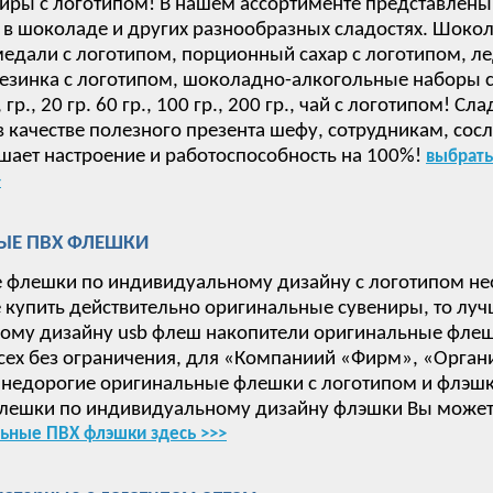
иры с логотипом! В нашем ассортименте представлены
в шоколаде и других разнообразных сладостях. Шокол
дали с логотипом, порционный сахар с логотипом, ле
езинка с логотипом, шоколадно-алкогольные наборы с 
 15, гр., 20 гр. 60 гр., 100 гр., 200 гр., чай с логотип
в качестве полезного презента шефу, сотрудникам, сос
ает настроение и работоспособность на 100%!
выбрать
>
ЫЕ ПВХ ФЛЕШКИ
 флешки по индивидуальному дизайну с логотипом не
е купить действительно оригинальные сувениры, то луч
ому дизайну usb флеш накопители оригинальные флеш
сех без ограничения, для «Компаниий «Фирм», «Орган
недорогие оригинальные флешки с логотипом и флэшки
лешки по индивидуальному дизайну флэшки Вы может
ьные ПВХ флэшки здесь >>>