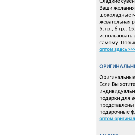
Сладкие сувен
Ваши желания 
шоколадные ме
жевательная р
5, гр., 6 гр.,
использовать 
самому. Повыш
оптом здесь >>
ОРИГИНАЛЬН
Оригинальные
Если Вы хотит
индивидуальн
подарки для в
представлены 
подарочные ф
оптом оригинал