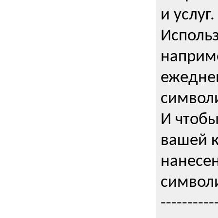
и услуг.
Использ
наприме
ежедне
символи
И чтобы
вашей 
нанесен
символи
----------