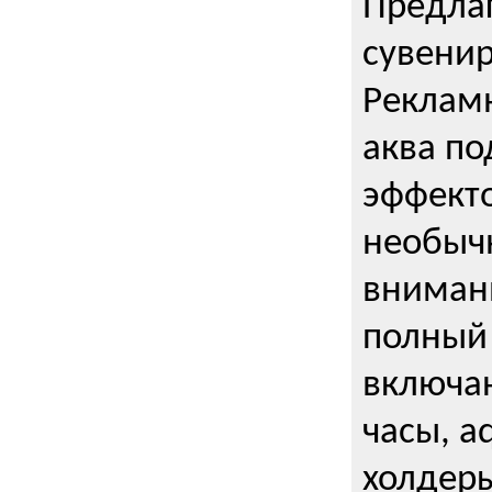
Предла
сувени
Реклам
аква п
эффекто
необыч
внимани
полный 
включаю
часы, a
холдеры