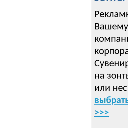
Рекламн
Вашему
компани
корпор
Cувенир
на зонт
или нес
выбрать
>>>