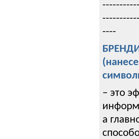
----------
----------
----
БРЕНД
(нанес
символ
– это э
информи
а главн
способо