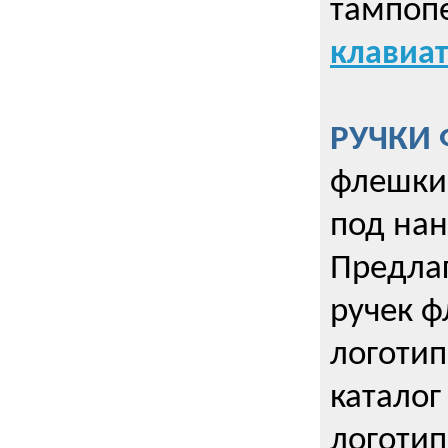
тампопе
клавиат
РУЧКИ 
флешки 
под нан
Предла
ручек ф
логотип
каталог
логотип