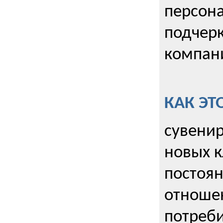
персона
подчерк
компани
КАК ЭТ
сувенир
новых к
постоя
отношен
потреби