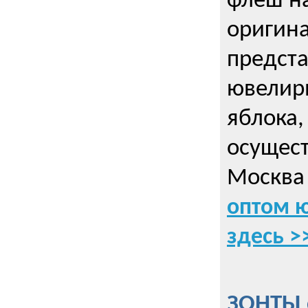
флеш на
оригин
предста
ювелирн
яблока,
осущес
Москва 
оптом 
здесь >
ЗОНТЫ 