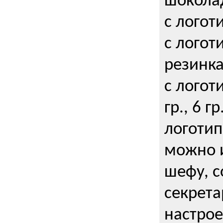
шокола
с логот
с логот
резинка
с логот
гр., 6 гр
логоти
можно и
шефу, с
секрета
настрое