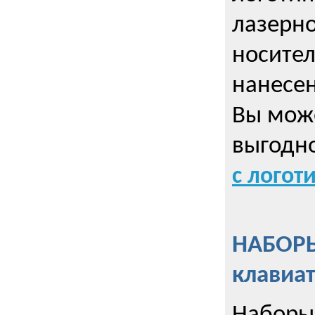
лазерно
носител
нанесен
Вы може
выгодн
с логот
НАБОРЫ
клавиа