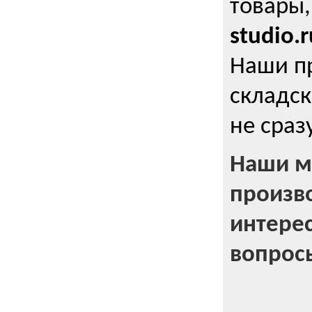
товары,
studio.r
Наши п
складск
не сраз
Наши м
произв
интерес
вопрос