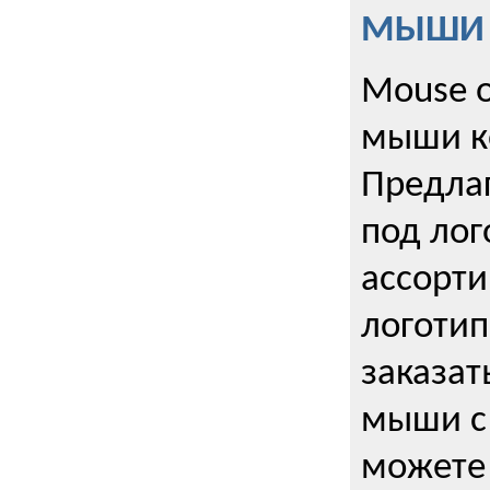
МЫШИ к
Mouse o
мыши к
Предла
под лог
ассорт
логоти
заказа
мыши с
можете 