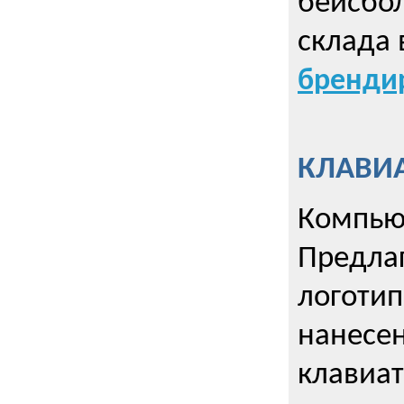
бейсбол
склада 
брендир
КЛАВИА
Компью
Предла
логотип
нанесен
клавиат