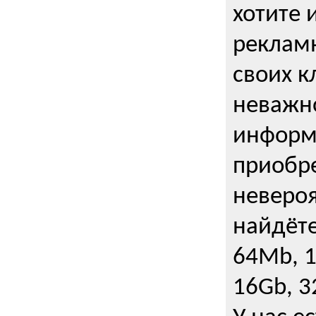
хотите 
рекламн
своих к
неважно
информ
приобре
неверо
найдёте
64Mb, 1
16Gb, 3