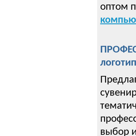
оптом 
компью
ПРОФЕ
логоти
Предла
сувенир
тематич
профес
выбор 