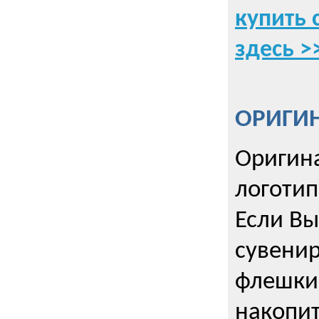
купить 
здесь >
ОРИГИ
Оригин
логоти
Если Вы
сувенир
флешки
накопи