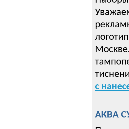
Наборы 
Уважае
реклам
логотип
Москве.
тампопе
тиснен
с нане
АКВА С