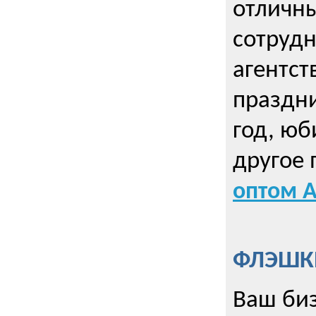
отличны
сотрудн
агентст
праздни
год, юб
другое
оптом А
ФЛЭШКИ
Ваш биз