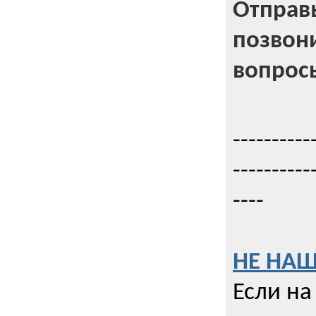
Отправь
позвони
вопрос
----------
----------
----
НЕ НАШ
Если на