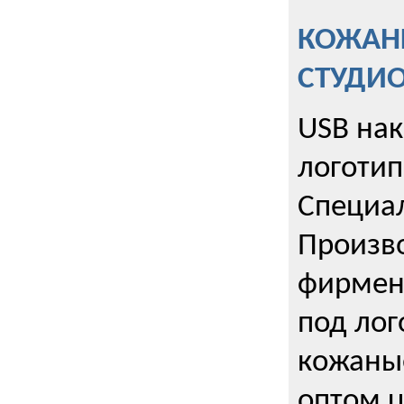
КОЖАНЫ
СТУДИ
USB на
логотип
Специа
Произво
фирмен
под лог
кожаны
оптом u