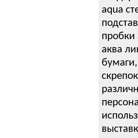
aqua ст
подстав
пробки 
аква ли
бумаги,
скрепо
различ
персона
использ
выставк