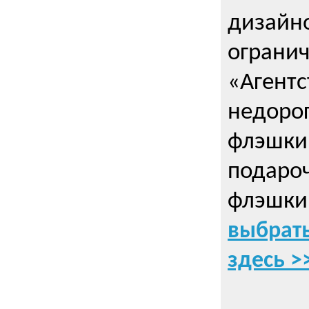
дизайно
ограни
«Агентс
недорог
флэшки 
подаро
флэшки
выбрать
здесь >