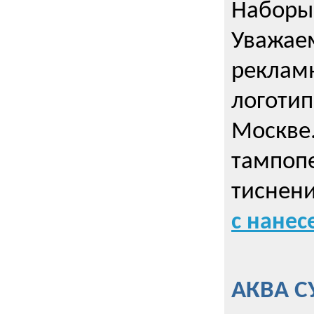
Наборы 
Уважае
реклам
логотип
Москве.
тампопе
тиснен
с нане
АКВА С