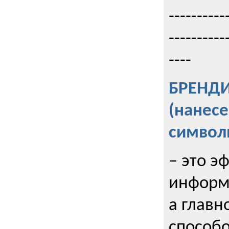
----------
----------
----
БРЕНД
(нанес
символ
– это э
информи
а главн
способо