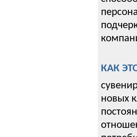
персона
подчерк
компани
КАК ЭТ
сувенир
новых к
постоя
отношен