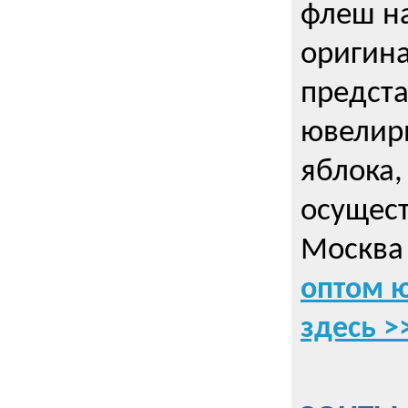
флеш на
оригин
предста
ювелирн
яблока,
осущес
Москва 
оптом 
здесь >