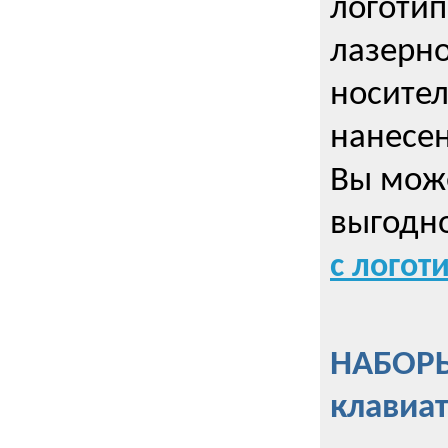
логотип
лазерно
носител
нанесен
Вы може
выгодн
с логот
НАБОРЫ
клавиа