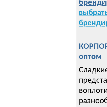
бренди
выбрат
бренди
КОРПОР
оптом
Сладкие
предст
воплоти
разнооб