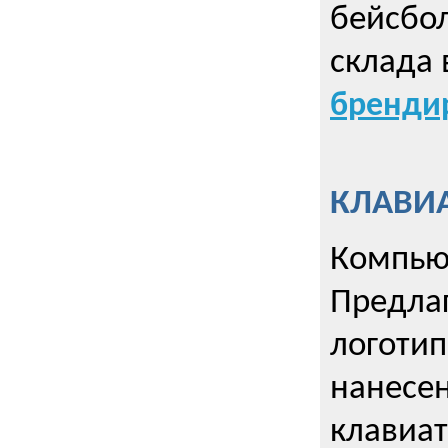
бейсбол
склада 
брендир
КЛАВИА
Компью
Предла
логотип
нанесен
клавиат