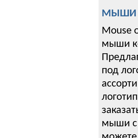
МЫШИ к
Mouse o
мыши к
Предла
под лог
ассорт
логоти
заказа
мыши с
можете 