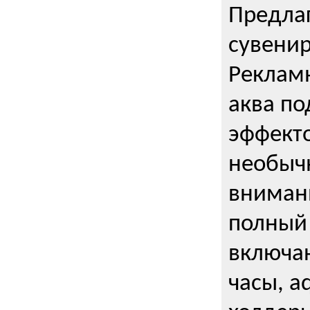
Предла
сувени
Реклам
аква п
эффекто
необыч
внимани
полный 
включаю
часы, a