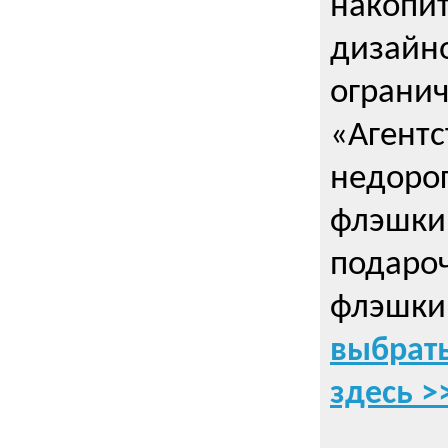
накопи
дизайно
ограни
«Агентс
недорог
флэшки 
подаро
флэшки
выбрать
здесь >