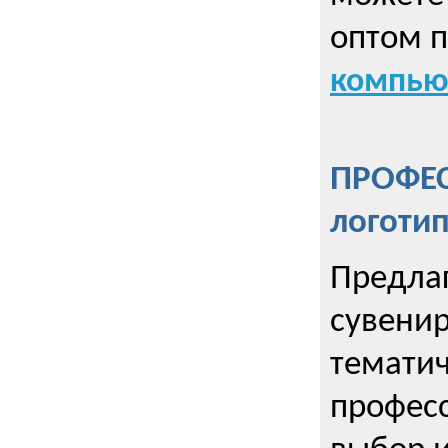
оптом 
компью
ПРОФЕ
логоти
Предла
сувенир
тематич
профес