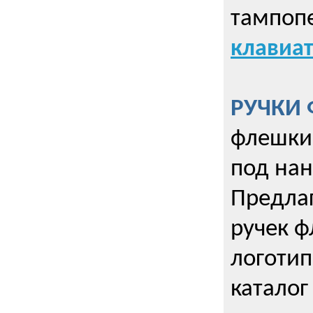
тампопе
клавиат
РУЧКИ 
флешки 
под нан
Предла
ручек ф
логотип
каталог