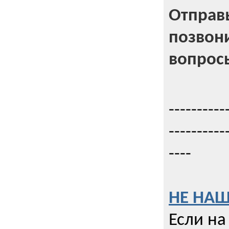
Отправь
позвони
вопрос
----------
----------
----
НЕ НАШ
Если на