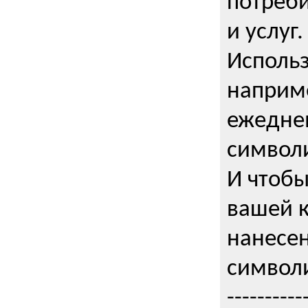
потреби
и услуг.
Использ
наприме
ежедне
символи
И чтобы
вашей 
нанесен
символи
----------