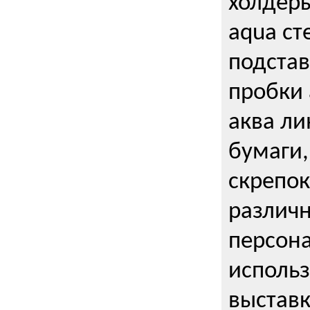
холдеры
aqua ст
подстав
пробки 
аква ли
бумаги,
скрепо
различ
персона
использ
выставк