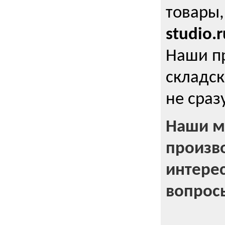
товары,
studio.r
Наши п
складск
не сраз
Наши м
произв
интерес
вопрос