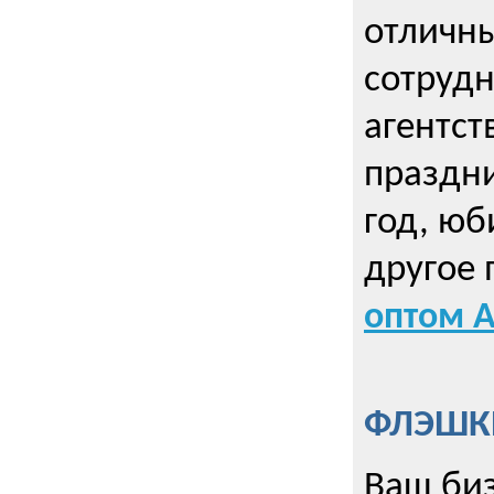
отличны
сотрудн
агентст
праздни
год, юб
другое
оптом А
ФЛЭШКИ
Ваш биз