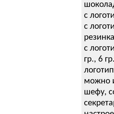
шокола
с логот
с логот
резинка
с логот
гр., 6 гр
логоти
можно и
шефу, с
секрета