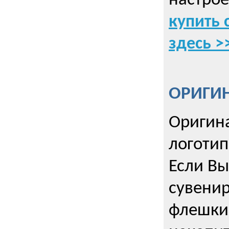
настрое
купить 
здесь >
ОРИГИ
Оригин
логоти
Если Вы
сувенир
флешки