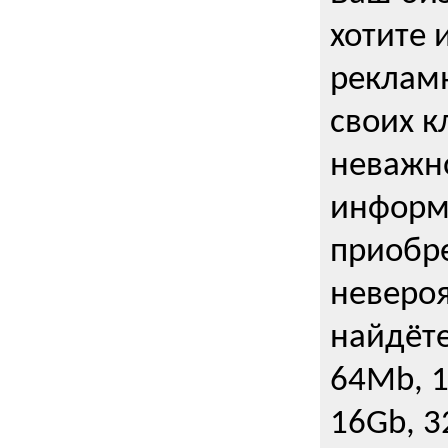
хотите 
рекламн
своих к
неважно
информ
приобре
неверо
найдёте
64Mb, 1
16Gb, 3