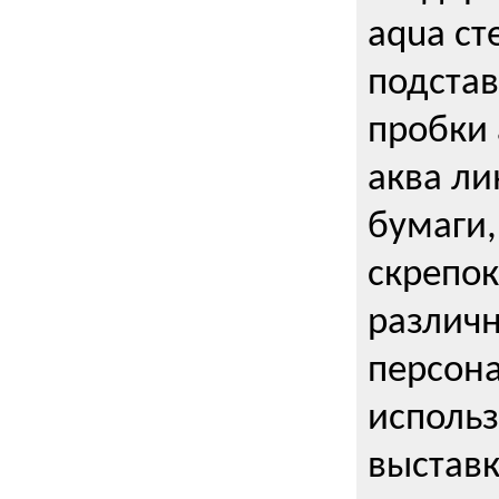
aqua ст
подстав
пробки 
аква ли
бумаги,
скрепо
различ
персона
использ
выставк