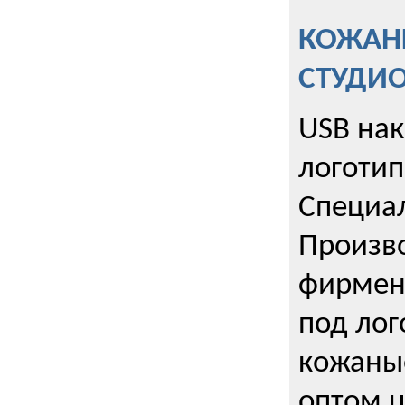
КОЖАНЫ
СТУДИ
USB на
логотип
Специа
Произво
фирмен
под лог
кожаны
оптом u