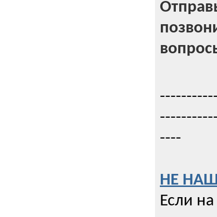
Отправь
позвони
вопрос
----------
----------
----
НЕ НАШ
Если на