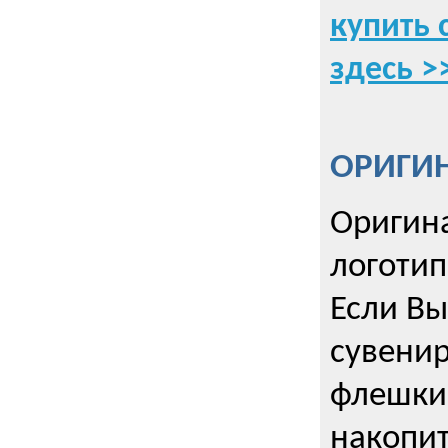
купить 
здесь >
ОРИГИ
Оригин
логоти
Если Вы
сувенир
флешки
накопи