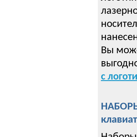
лазерно
носител
нанесен
Вы може
выгодн
с логот
НАБОРЫ
клавиа