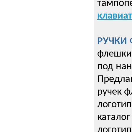
тампопе
клавиат
РУЧКИ 
флешки 
под нан
Предла
ручек ф
логотип
каталог
логотип