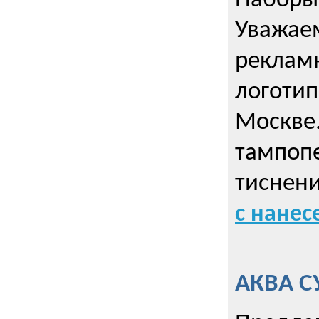
Наборы 
Уважае
реклам
логотип
Москве.
тампопе
тиснен
с нане
АКВА С