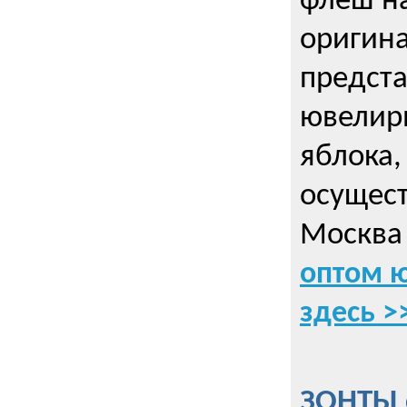
флеш на
оригин
предста
ювелирн
яблока,
осущес
Москва 
оптом 
здесь >
ЗОНТЫ 