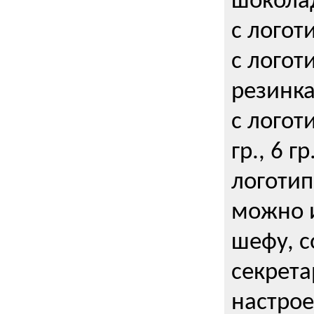
шокола
с логот
с логот
резинка
с логот
гр., 6 гр
логоти
можно и
шефу, с
секрета
настрое