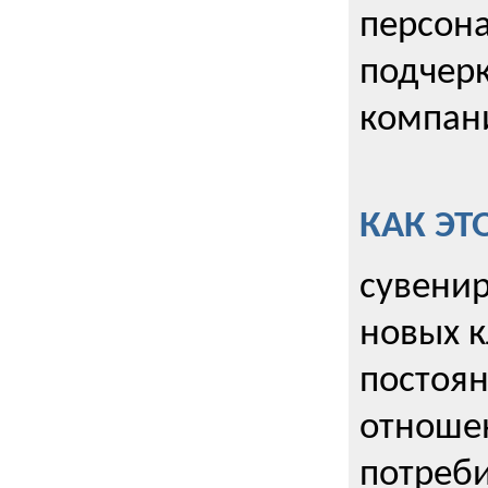
персона
подчерк
компани
КАК ЭТ
сувенир
новых к
постоя
отношен
потреби