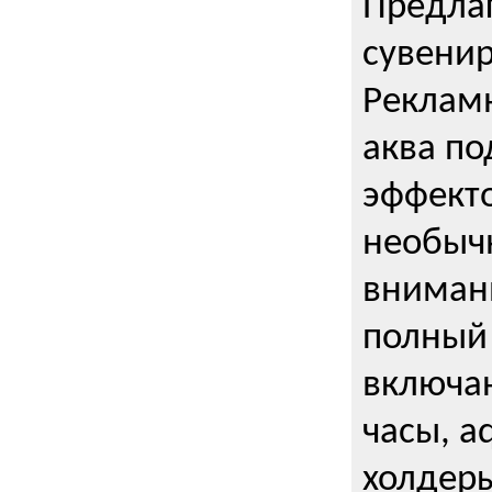
Предла
сувени
Реклам
аква п
эффекто
необыч
внимани
полный 
включаю
часы, a
холдеры