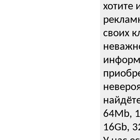
хотите 
рекламн
своих к
неважно
информ
приобре
неверо
найдёте
64Mb, 1
16Gb, 3