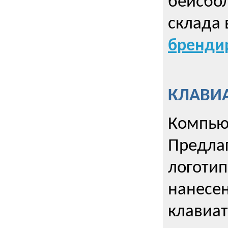
бейсбол
склада 
брендир
КЛАВИА
Компью
Предла
логотип
нанесен
клавиат