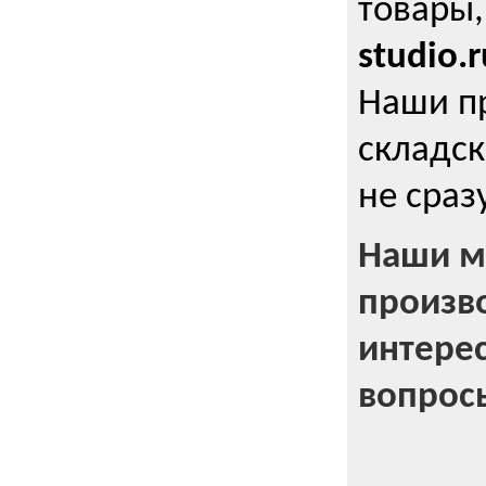
товары,
studio.r
Наши п
складск
не сраз
Наши м
произв
интерес
вопрос