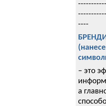
----------
----------
----
БРЕНД
(нанес
символ
– это э
информи
а главн
способо