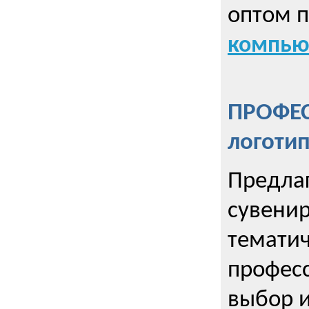
оптом 
компью
ПРОФЕ
логоти
Предла
сувенир
тематич
профес
выбор 