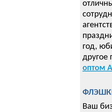
отличны
сотрудн
агентст
праздни
год, юб
другое
оптом А
ФЛЭШКИ
Ваш биз