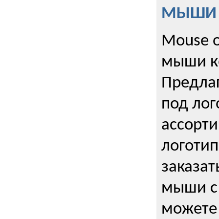
МЫШИ к
Mouse o
мыши к
Предла
под лог
ассорт
логоти
заказа
мыши с
можете 