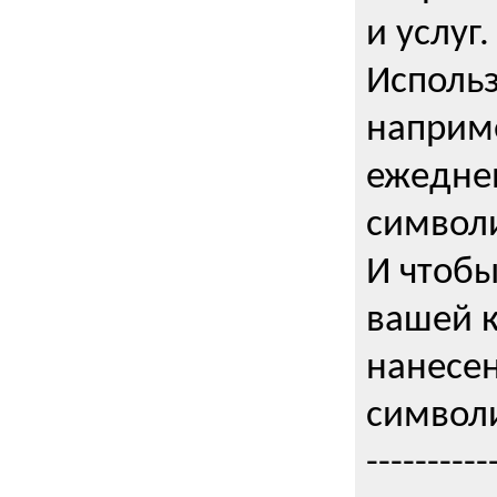
и услуг.
Использ
наприме
ежедне
символи
И чтобы
вашей 
нанесен
символи
----------