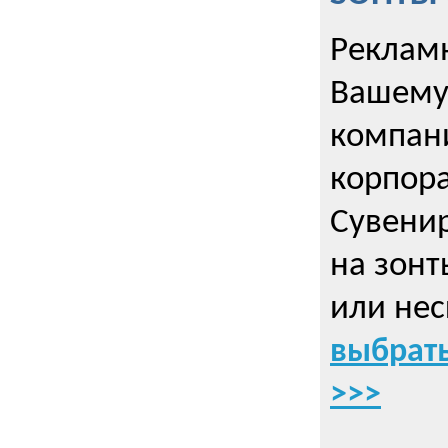
Рекламн
Вашему
компани
корпор
Cувенир
на зонт
или нес
выбрать
>>>