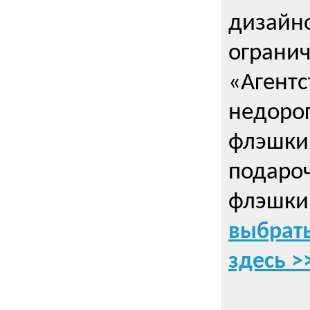
дизайно
ограни
«Агентс
недорог
флэшки 
подаро
флэшки
выбрать
здесь >