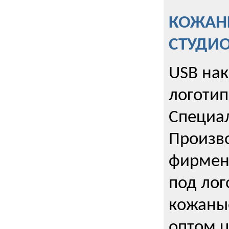
КОЖАНЫ
СТУДИ
USB на
логотип
Специа
Произво
фирмен
под лог
кожаны
оптом u