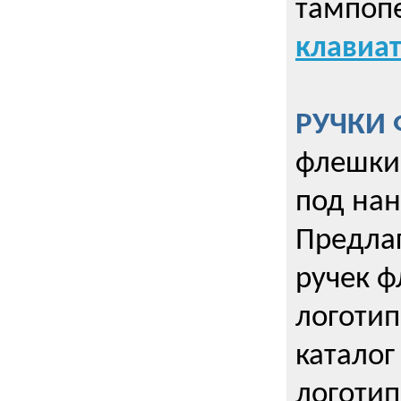
тампопе
клавиат
РУЧКИ 
флешки 
под нан
Предла
ручек ф
логотип
каталог
логотип