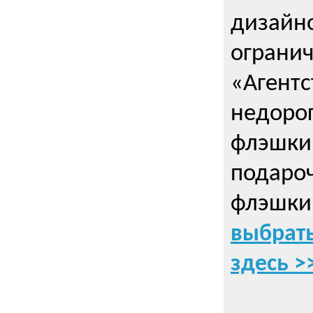
дизайно
ограни
«Агентс
недорог
флэшки 
подаро
флэшки
выбрать
здесь >