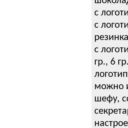
шокола
с логот
с логот
резинка
с логот
гр., 6 гр
логоти
можно и
шефу, с
секрета
настрое