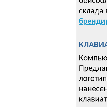
бейсбол
склада 
брендир
КЛАВИА
Компью
Предла
логотип
нанесен
клавиат