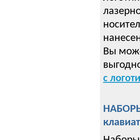
лазерно
носител
нанесен
Вы може
выгодн
с логот
НАБОРЫ
клавиа