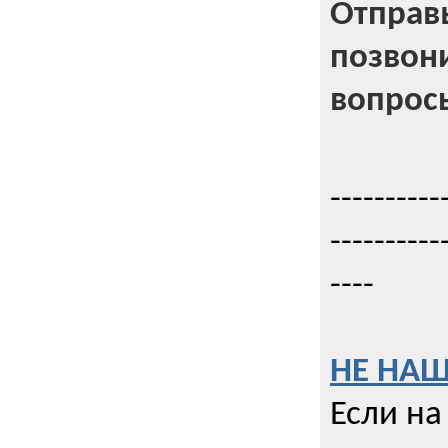
Отправь
позвони
вопрос
----------
----------
----
НЕ НАШ
Если на