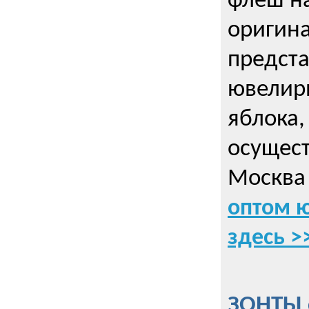
флеш на
оригин
предста
ювелирн
яблока,
осущес
Москва 
оптом 
здесь >
ЗОНТЫ 