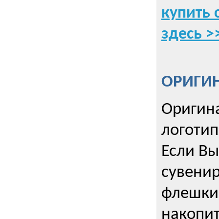
купить 
здесь >
ОРИГИ
Оригин
логоти
Если Вы
сувенир
флешки
накопи