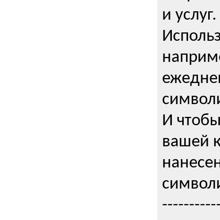
и услуг.
Использ
наприме
ежедне
символи
И чтобы
вашей 
нанесен
символи
----------