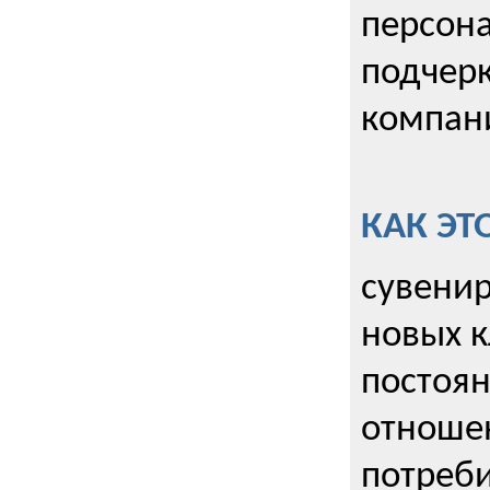
персона
подчерк
компани
КАК ЭТ
сувенир
новых к
постоя
отношен
потреби