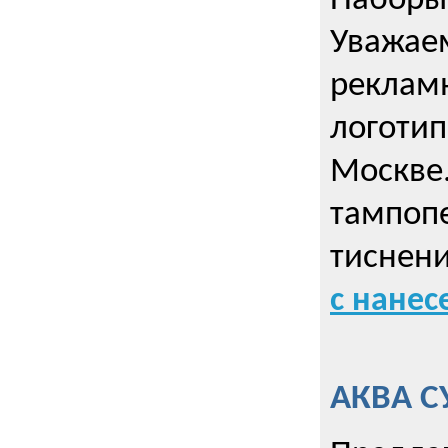
Наборы 
Уважае
реклам
логотип
Москве.
тампопе
тиснен
с нане
АКВА С