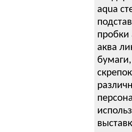
aqua ст
подстав
пробки 
аква ли
бумаги,
скрепо
различ
персона
использ
выставк