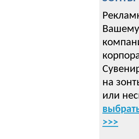
Рекламн
Вашему
компани
корпор
Cувенир
на зонт
или нес
выбрать
>>>