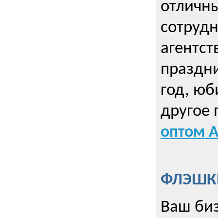
отличны
сотрудн
агентст
праздни
год, юб
другое
оптом А
ФЛЭШКИ
Ваш биз