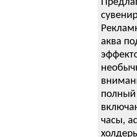
Предла
сувени
Реклам
аква п
эффекто
необыч
внимани
полный 
включаю
часы, a
холдеры