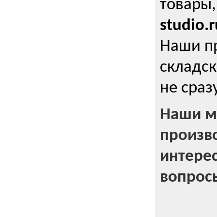
товары,
studio.r
Наши п
складск
не сраз
Наши м
произв
интерес
вопрос