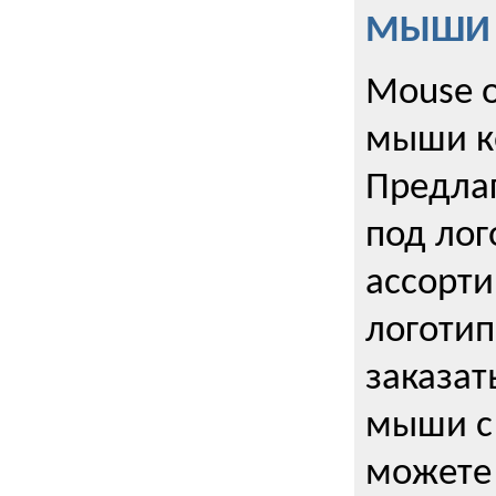
МЫШИ к
Mouse o
мыши к
Предла
под лог
ассорт
логоти
заказа
мыши с
можете 