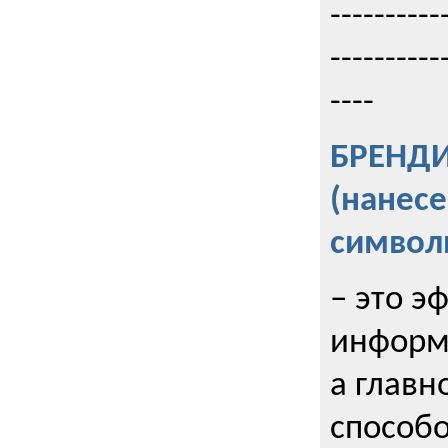
----------
----------
----
БРЕНД
(нанес
символ
– это э
информи
а главн
способо