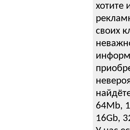
хотите 
рекламн
своих к
неважно
информ
приобре
неверо
найдёте
64Mb, 1
16Gb, 3