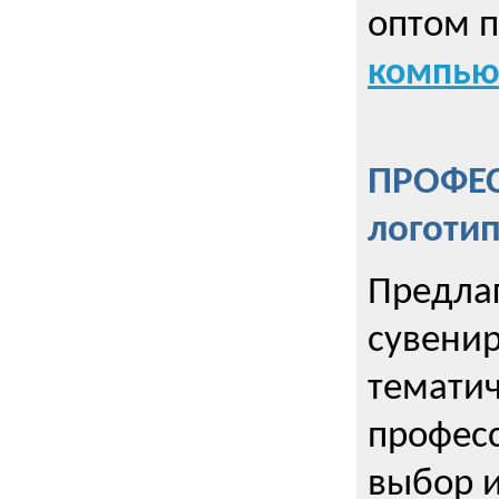
оптом 
компью
ПРОФЕ
логоти
Предла
сувенир
тематич
профес
выбор 