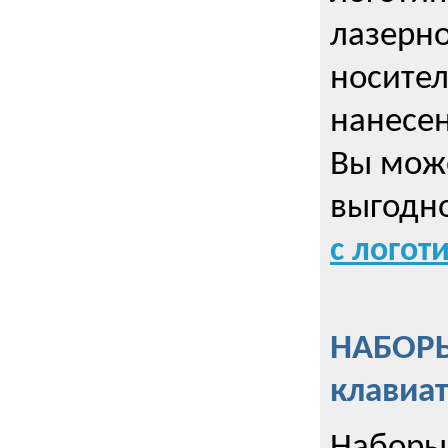
лазерно
носител
нанесен
Вы може
выгодн
с логот
НАБОРЫ
клавиа