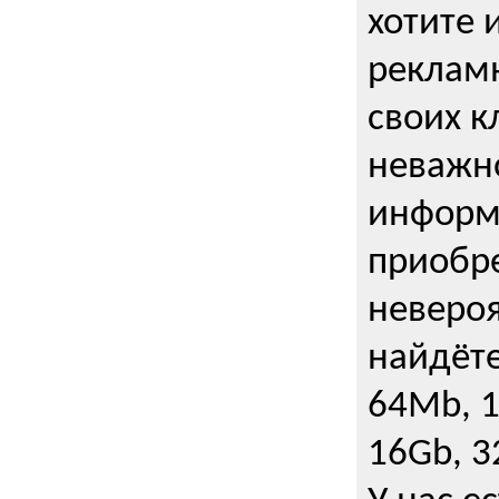
хотите 
рекламн
своих к
неважно
информ
приобре
неверо
найдёте
64Mb, 1
16Gb, 3