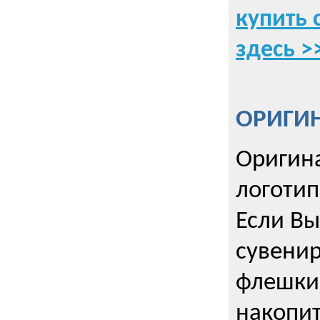
купить 
здесь >
ОРИГИ
Оригин
логоти
Если Вы
сувенир
флешки
накопи