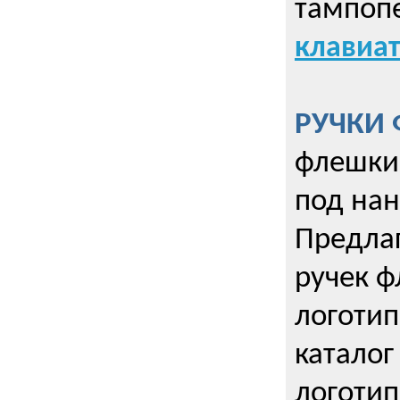
тампопе
клавиат
РУЧКИ 
флешки 
под нан
Предла
ручек ф
логотип
каталог
логотип