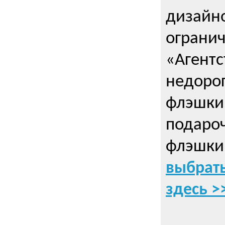
дизайно
ограни
«Агентс
недорог
флэшки 
подаро
флэшки
выбрать
здесь >