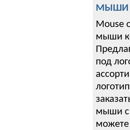
МЫШИ к
Mouse o
мыши к
Предла
под лог
ассорт
логоти
заказа
мыши с
можете 