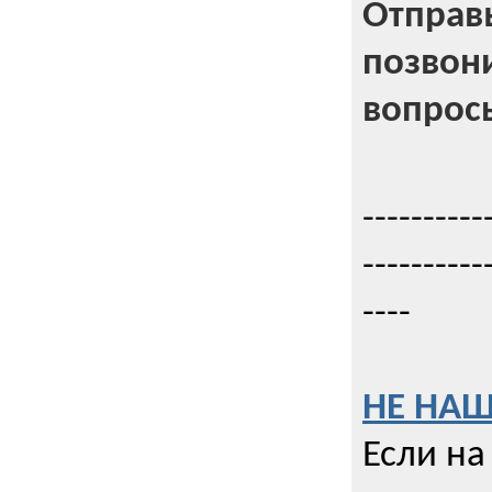
Отправь
позвони
вопрос
----------
----------
----
НЕ НАШ
Если на