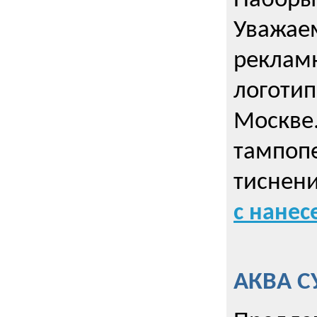
Наборы 
Уважае
реклам
логотип
Москве.
тампопе
тиснен
с нане
АКВА С