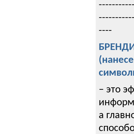
----------
----------
----
БРЕНД
(нанес
символ
– это э
информи
а главн
способо