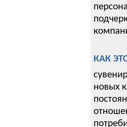
персона
подчерк
компани
КАК ЭТ
сувенир
новых к
постоя
отношен
потреби