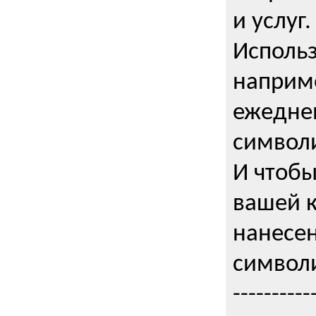
и услуг.
Использ
наприме
ежедне
символи
И чтобы
вашей 
нанесен
символи
----------