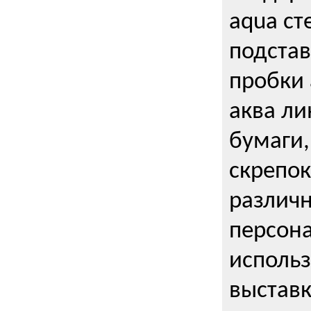
aqua ст
подстав
пробки 
аква ли
бумаги,
скрепо
различ
персона
использ
выставк