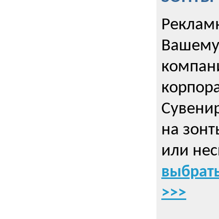
Рекламн
Вашему
компани
корпор
Cувенир
на зонт
или нес
выбрать
>>>