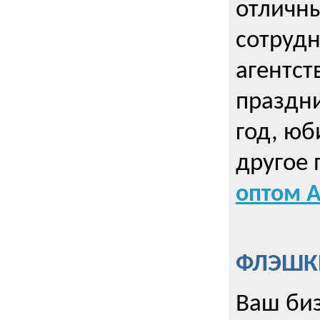
отличны
сотрудн
агентст
праздни
год, юб
другое
оптом А
ФЛЭШКИ
Ваш биз