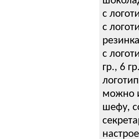
шокола
с логот
с логот
резинка
с логот
гр., 6 гр
логоти
можно и
шефу, с
секрета
настрое