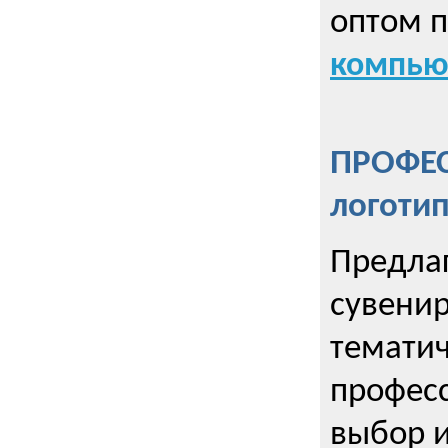
оптом 
компью
ПРОФЕ
логоти
Предла
сувенир
тематич
профес
выбор 