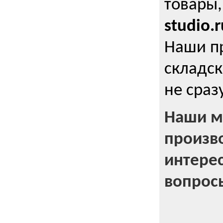
товары,
studio.r
Наши п
складск
не сраз
Наши м
произв
интерес
вопрос