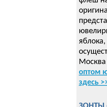
флеш на
оригин
предста
ювелирн
яблока,
осущес
Москва 
оптом 
здесь >
ЗОНТЫ 