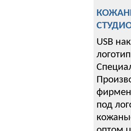
КОЖАНЫ
СТУДИ
USB на
логотип
Специа
Произво
фирмен
под лог
кожаны
оптом u