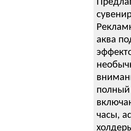
Предла
сувени
Реклам
аква п
эффекто
необыч
внимани
полный 
включаю
часы, a
холдеры