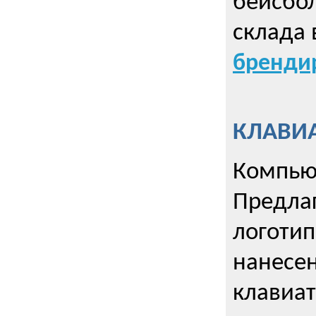
бейсбол
склада 
брендир
КЛАВИА
Компью
Предла
логотип
нанесен
клавиат