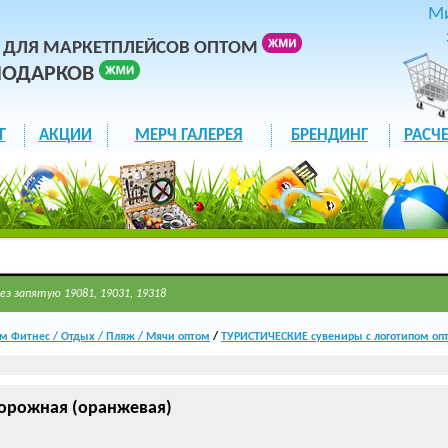
М
 ДЛЯ МАРКЕТПЛЕЙСОВ ОПТОМ
ПОДАРКОВ
Г
АКЦИИ
МЕРЧ ГАЛЕРЕЯ
БРЕНДИНГ
РАСЧЕ
ез запятую 19081, 19031, 19318
м Фитнес / Отдых / Пляж / Мячи оптом
/
ТУРИСТИЧЕСКИЕ сувениры с логотипом оп
орожная (оранжевая)