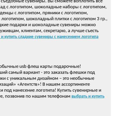
 съедобные сувениры. Вы сможете воплотить все
ад с логотипом, шоколадные наборы с логотипом,
денцы с логотипом, пряники с логотипом,
логотипом, шоколадный плитки с логотипом 3 гр.,
ом! Сладкие подарки и шоколадные сувениры можно
луживцам, клиентам, секретарю, а лучше съесть
 и купить сладкие сувениры с нанесением логотипа
обычные usb флеш карты подарочные!
ший самый вариант - это заказать флешки под
ки с уникальным дизайном – это необычные
изаций» «Агентств»! В нашем ассортименте
 под нанесение логотипа! Купить сувенирные и
е, позвонив по нашим телефонам
выбрать и купить