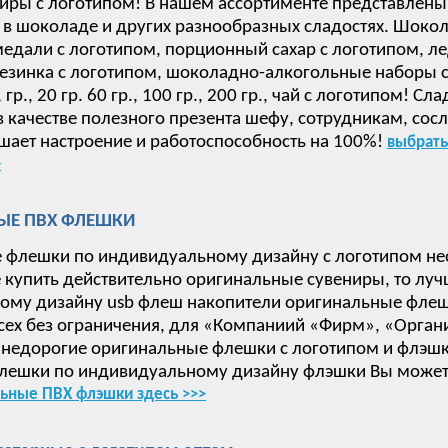
иры с логотипом! В нашем ассортименте представлены
в шоколаде и других разнообразных сладостях. Шокол
дали с логотипом, порционный сахар с логотипом, ле
езинка с логотипом, шоколадно-алкогольные наборы с 
 15, гр., 20 гр. 60 гр., 100 гр., 200 гр., чай с логотип
в качестве полезного презента шефу, сотрудникам, сос
ает настроение и работоспособность на 100%!
выбрать
>
ЫЕ ПВХ ФЛЕШКИ
 флешки по индивидуальному дизайну с логотипом не
е купить действительно оригинальные сувениры, то луч
ому дизайну usb флеш накопители оригинальные флеш
сех без ограничения, для «Компаниий «Фирм», «Орган
недорогие оригинальные флешки с логотипом и флэшки
лешки по индивидуальному дизайну флэшки Вы может
ьные ПВХ флэшки здесь >>>