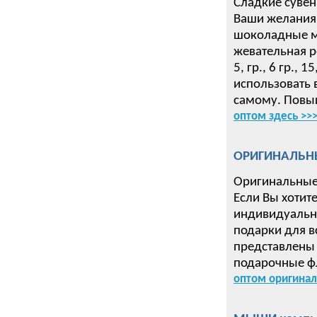
Сладкие сувен
Ваши желания 
шоколадные ме
жевательная р
5, гр., 6 гр.,
использовать 
самому. Повыш
оптом здесь >>
ОРИГИНАЛЬН
Оригинальные
Если Вы хотит
индивидуальн
подарки для в
представлены 
подарочные ф
оптом оригинал